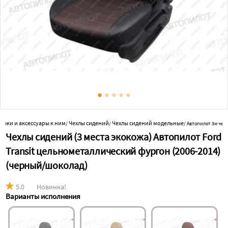
бивки и аксессуары к ним
Чехлы сидений
Чехлы сидений модельные
/
/
/
Автопилот 3м че
Чехлы сидений (3 места экокожа) Автопилот Ford
Transit цельнометаллический фургон (2006-2014)
(черный/шоколад)
5.0
Новинка!
Варианты исполнения