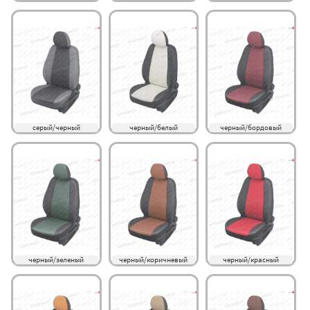
серый/черный
черный/белый
черный/бордовый
черный/зеленый
черный/коричневый
черный/красный