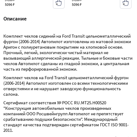
14285 ₽
14285 ₽
5096 ₽
5096 ₽
Описание
Комплект чехлов сидений на Ford Transit цельнометаллический 
фургон (2006-2014) Автопилот изготовлены из матовой экокожи 
Аригон с полиуретановым покрытием на хлопковой основе. 
Прочный, легкий, экологически чистый материал не 
вызывающий аллергической реакции. Тыльные и боковые части 
чехлов Автопилот сделаны из гладкой экокожи, а центральная 
часть из перфорированной экокожи.
Комплект чехлов на Ford Transit цельнометаллический фургон 
(2006-2014) Автопилот изготовлен со всеми технологическими 
отверстиями и не нарушает заводскую функциональность 
салона.
Сертификат соответствия № РОСС RU.МТ25.Н00520 
"Конструкция автомобильных чехлов произведенных 
компанией ООО Росшвейнгрупп Автопилот не препятствует 
срабатыванию подушки безопасности". Международный 
стандарт качества подтвержден сертификатом ГОСТ ISO 9001-
2011.