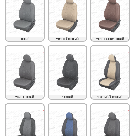
серый
темно-бежевый
темно-коричневый
темно-серый
черный
черный/бежевый