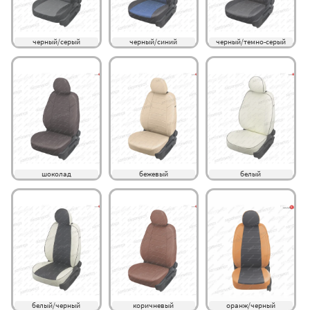
черный/серый
черный/синий
черный/темно-серый
шоколад
бежевый
белый
белый/черный
коричневый
оранж/черный