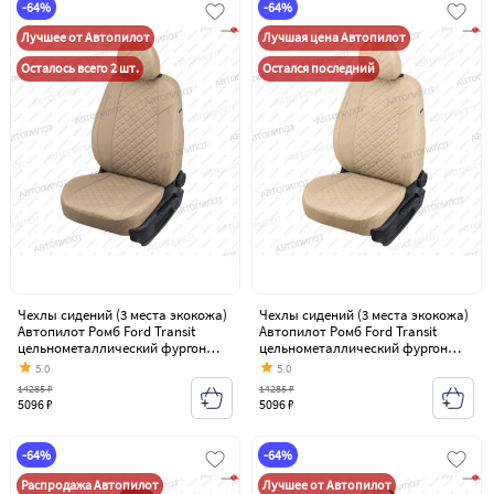
-64%
-64%
Лучшее от Автопилот
Лучшая цена Автопилот
Осталось всего 2 шт.
Остался последний
Чехлы сидений (3 места экокожа)
Чехлы сидений (3 места экокожа)
Автопилот Ромб Ford Transit
Автопилот Ромб Ford Transit
цельнометаллический фургон
цельнометаллический фургон
(2006-2014)
(2006-2014)
5.0
5.0
14285 ₽
14285 ₽
5096 ₽
5096 ₽
-64%
-64%
Распродажа Автопилот
Лучшее от Автопилот