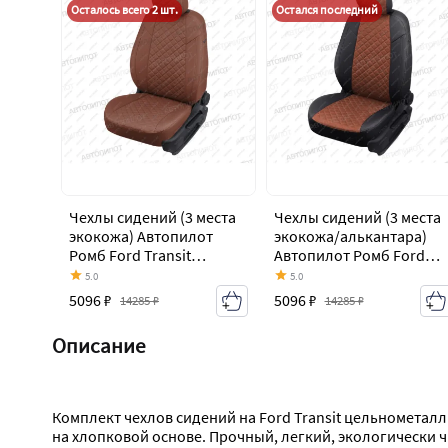
Осталось всего 2 шт.
Остался последний
Чехлы сидений (3 места
Чехлы сидений (3 места
экокожа) Автопилот
экокожа/алькантара)
Ромб Ford Transit
Автопилот Ромб Ford
цельнометаллический
Transit
5.0
5.0
фургон (2006-2014)
цельнометаллический
5096 ₽
5096 ₽
14285 ₽
14285 ₽
фургон (2006-2014)
Описание
Комплект чехлов сидений на Ford Transit цельнометал
на хлопковой основе. Прочный, легкий, экологически 