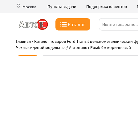
Пункты выдачи
Поддержка клиентов
Москва
Каталог
Главная
/
Каталог товаров Ford Transit цельнометаллический фу
Чехлы сидений модельные
/
Автопилот Ромб 9м коричневый
Новинка
-42%
Купите пока выгодно!
Идеальная подгонка чехлов Автопилот
Быстрая выдача