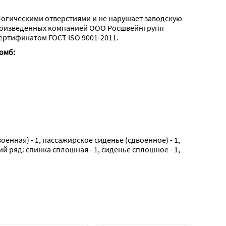
логическими отверстиями и не нарушает заводскую 
роизведенных компанией ООО Росшвейнгрупп 
ертификатом ГОСТ ISO 9001-2011.
омб:
енная) - 1, пассажирское сиденье (сдвоенное) - 1, 
ий ряд: спинка сплошная - 1, сиденье сплошное - 1, 