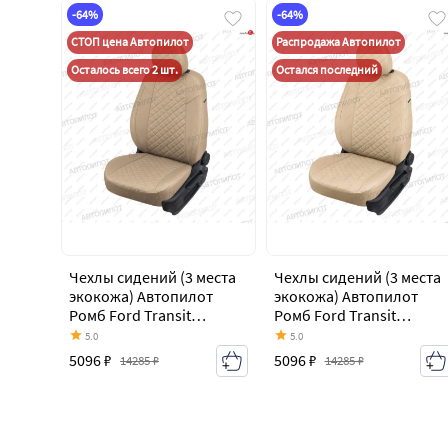
-64%
-64%
СТОП цена Автопилот
Распродажа Автопилот
Осталось всего 2 шт.
Остался последний
Чехлы сидений (3 места
Чехлы сидений (3 места
экокожа) Автопилот
экокожа) Автопилот
Ромб Ford Transit
Ромб Ford Transit
цельнометаллический
цельнометаллический
5.0
5.0
фургон (2006-2014)
фургон (2006-2014)
5096 ₽
5096 ₽
14285 ₽
14285 ₽