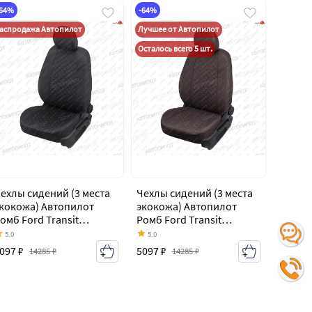
-64%
-64%
аспродажа Автопилот
Лучшее от Автопилот
Осталось всего 5 шт.
ехлы сидений (3 места
Чехлы сидений (3 места
кокожа) Автопилот
экокожа) Автопилот
омб Ford Transit
Ромб Ford Transit
ельнометаллический
цельнометаллический
5.0
5.0
ургон (2006-2014)
фургон (2006-2014)
097 ₽
5097 ₽
14285 ₽
14285 ₽