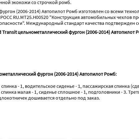
нной экокожи со строчкой ромб.
фургон (2006-2014) Автопилот Ромб изготовлен со всеми техно
 РОСС RU.МТ25.Н00520 "Конструкция автомобильных чехлов п
опасности". Международный стандарт качества подтвержден с
 Transit цельнометаллический фургон (2006-2014) Автопилот Р
нометаллический фургон (2006-2014) Автопилот Ромб:
инка - 1, водительское сиденье - 1, пассажирская спинка (сдво
 спинка малая - 1, сиденье сплошное - 1, подголовники - 3. Трет
одлокотничек дошивается отдельно под заказ.