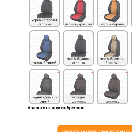
черный/красная 
строчка
черный/красный
черный/оранж
черный/синяя 
черный/темно-
черный/синий
строчка
бежевый
черный/темно-
черный/
серый
шоколад
шоколад
Аналоги от других брендов
Показать аналоги данного товара