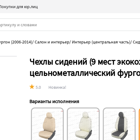
Покупки для юр.лиц
ргон (2006-2014)
/
Салон и интерьер
/
Интерьер (центральная часть)
/
Сид
Чехлы сидений (9 мест экокож
цельнометаллический фургон
5.0
Новинка!
Варианты исполнения