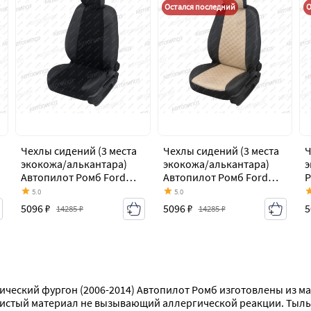
Остался последний
О
Чехлы сидений (3 места
Чехлы сидений (3 места
Ч
экокожа/алькантара)
экокожа/алькантара)
э
Автопилот Ромб Ford
Автопилот Ромб Ford
Р
Transit
Transit
ц
5.0
5.0
цельнометаллический
цельнометаллический
ф
5096 ₽
5096 ₽
5
14285 ₽
14285 ₽
фургон (2006-2014)
фургон (2006-2014)
лический фургон (2006-2014) Автопилот Ромб изготовлены из 
чистый материал не вызывающий аллергической реакции. Тыльн