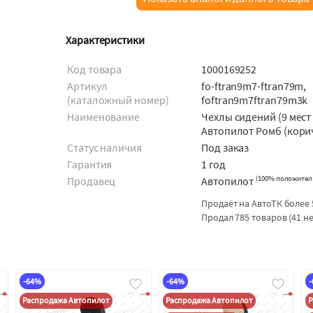
Характеристики
Код товара
1000169252
Артикул
fo-ftran9m7-ftran79m,
(каталожный номер)
foftran9m7ftran79m3k
Наименование
Чехлы сидений (9 мест
Автопилот Ромб (кори
Статус наличия
Под заказ
Гарантия
1 год
(
100% положител
Продавец
Автопилот
Продаёт на АвтоТК более 
Продал 785 товаров (41 н
-64%
-64%
Распродажа Автопилот
Распродажа Автопилот
Р