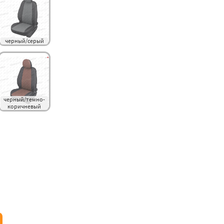
черный/серый
черный/темно-
коричневый