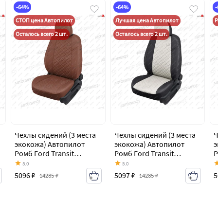
-64%
-64%
СТОП цена Автопилот
Лучшая цена Автопилот
Р
Осталось всего 2 шт.
Осталось всего 2 шт.
Чехлы сидений (3 места
Чехлы сидений (3 места
Ч
экокожа) Автопилот
экокожа) Автопилот
э
Ромб Ford Transit
Ромб Ford Transit
Р
цельнометаллический
цельнометаллический
ц
5.0
5.0
фургон (2006-2014)
фургон (2006-2014)
ф
5096 ₽
5097 ₽
5
14285 ₽
14285 ₽