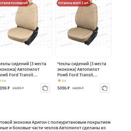
стался последний
Осталось всего 2 шт.
ехлы сидений (3 места
Чехлы сидений (3 места
кокожа) Автопилот
экокожа) Автопилот
омб Ford Transit
Ромб Ford Transit
ельнометаллический
цельнометаллический
5.0
5.0
ургон (2006-2014)
фургон (2006-2014)
096 ₽
5096 ₽
14285 ₽
14285 ₽
матовой экокожи Аригон с полиуретановым покрытием 
ые и боковые части чехлов Автопилот сделаны из 