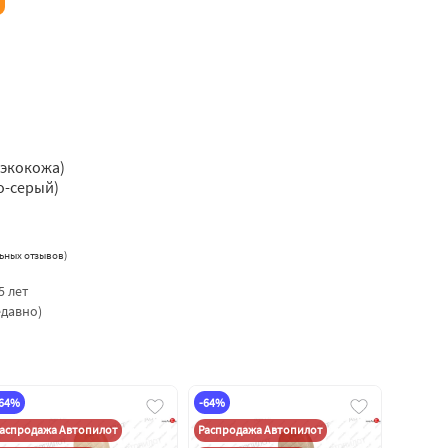
 экокожа)
о-серый)
ьных отзывов
)
5 лет
едавно)
-64%
-64%
аспродажа Автопилот
Распродажа Автопилот