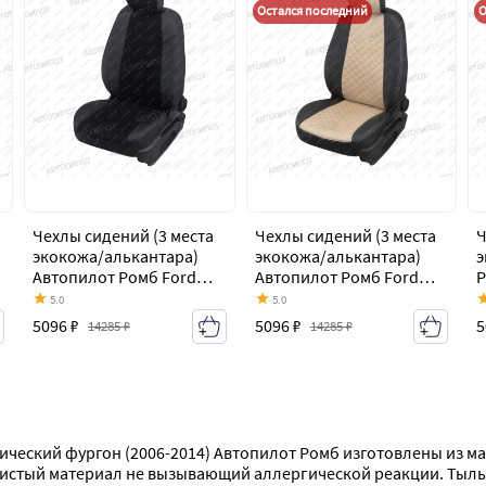
Остался последний
О
Чехлы сидений (3 места
Чехлы сидений (3 места
Ч
экокожа/алькантара)
экокожа/алькантара)
э
Автопилот Ромб Ford
Автопилот Ромб Ford
Р
Transit
Transit
ц
5.0
5.0
цельнометаллический
цельнометаллический
ф
5096 ₽
5096 ₽
5
14285 ₽
14285 ₽
фургон (2006-2014)
фургон (2006-2014)
лический фургон (2006-2014) Автопилот Ромб изготовлены из 
чистый материал не вызывающий аллергической реакции. Тыльн