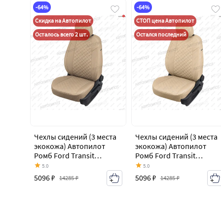
-64%
-64%
Скидка на Автопилот
СТОП цена Автопилот
Осталось всего 2 шт.
Остался последний
Чехлы сидений (3 места
Чехлы сидений (3 места
экокожа) Автопилот
экокожа) Автопилот
Ромб Ford Transit
Ромб Ford Transit
цельнометаллический
цельнометаллический
5.0
5.0
фургон (2006-2014)
фургон (2006-2014)
5096 ₽
5096 ₽
14285 ₽
14285 ₽