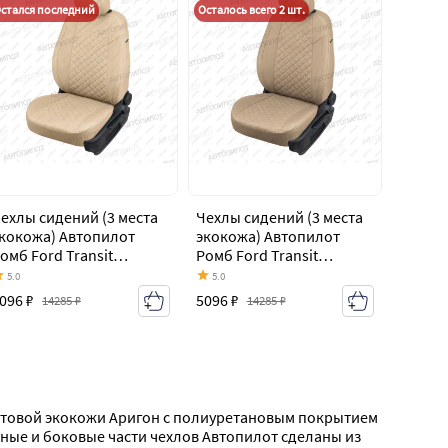
стался последний
Осталось всего 2 шт.
ехлы сидений (3 места
Чехлы сидений (3 места
кокожа) Автопилот
экокожа) Автопилот
омб Ford Transit
Ромб Ford Transit
ельнометаллический
цельнометаллический
5.0
5.0
ургон (2006-2014)
фургон (2006-2014)
096 ₽
5096 ₽
14285 ₽
14285 ₽
матовой экокожи Аригон с полиуретановым покрытием 
ые и боковые части чехлов Автопилот сделаны из 