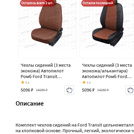
Осталось всего 2 шт.
Остался последний
Чехлы сидений (3 места
Чехлы сидений (3 места
экокожа) Автопилот
экокожа/алькантара)
Ромб Ford Transit
Автопилот Ромб Ford
цельнометаллический
Transit
5.0
5.0
фургон (2006-2014)
цельнометаллический
5096 ₽
5096 ₽
14285 ₽
14285 ₽
фургон (2006-2014)
Описание
Комплект чехлов сидений на Ford Transit цельнометал
на хлопковой основе. Прочный, легкий, экологически 