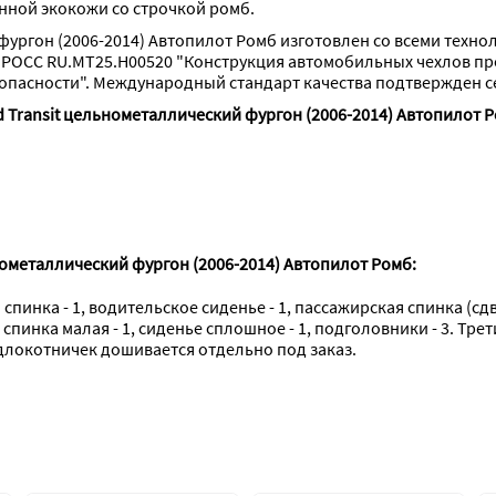
нной экокожи со строчкой ромб.
фургон (2006-2014) Автопилот Ромб изготовлен со всеми техно
 РОСС RU.МТ25.Н00520 "Конструкция автомобильных чехлов п
опасности". Международный стандарт качества подтвержден с
 Transit цельнометаллический фургон (2006-2014) Автопилот Р
нометаллический фургон (2006-2014) Автопилот Ромб:
инка - 1, водительское сиденье - 1, пассажирская спинка (сдво
 спинка малая - 1, сиденье сплошное - 1, подголовники - 3. Трет
одлокотничек дошивается отдельно под заказ.