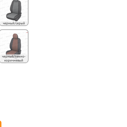
черный/серый
черный/темно-
коричневый