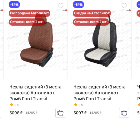
-64%
-64%
Распродажа Автопилот
Скидка на Автопилот
С
Осталось всего 2 шт.
Осталось всего 2 шт.
Чехлы сидений (3 места
Чехлы сидений (3 места
Ч
экокожа) Автопилот
экокожа) Автопилот
э
Ромб Ford Transit
Ромб Ford Transit
Р
цельнометаллический
цельнометаллический
ц
5.0
5.0
фургон (2006-2014)
фургон (2006-2014)
ф
5096 ₽
5097 ₽
5
14285 ₽
14285 ₽