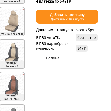
4 платежа по 5 471 ₽
коричневый
Добавить в корзину
Доставим с 16 августа
Доставим
16 августа - 8 сентября
темно-бежевый
В ПВЗ АвтоТК:
бесплатно
В ПВЗ партнёров и
курьером:
347 ₽
Новинка
черный/
бежевый
черный/
коричневый