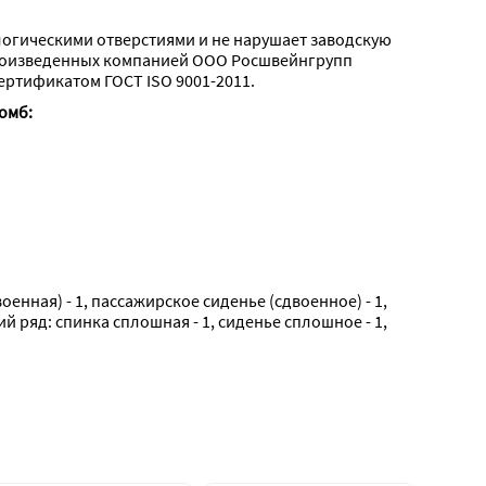
логическими отверстиями и не нарушает заводскую 
роизведенных компанией ООО Росшвейнгрупп 
ертификатом ГОСТ ISO 9001-2011.
омб:
енная) - 1, пассажирское сиденье (сдвоенное) - 1, 
ий ряд: спинка сплошная - 1, сиденье сплошное - 1, 