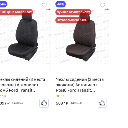
-64%
-64%
ТОП цена Автопилот
Лучшее от Автопилот
Осталось всего 5 шт.
ехлы сидений (3 места
Чехлы сидений (3 места
кокожа) Автопилот
экокожа) Автопилот
омб Ford Transit
Ромб Ford Transit
ельнометаллический
цельнометаллический
5.0
5.0
ургон (2006-2014)
фургон (2006-2014)
097 ₽
5097 ₽
14285 ₽
14285 ₽