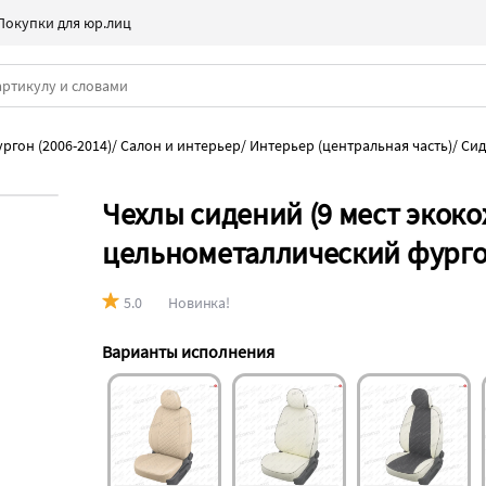
Покупки для юр.лиц
ргон (2006-2014)
/
Салон и интерьер
/
Интерьер (центральная часть)
/
Сид
Чехлы сидений (9 мест экокож
цельнометаллический фургон
5.0
Новинка!
Варианты исполнения