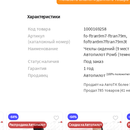
Характеристики
Код товара
1000169258
Артикул
fo-ftran9m7-ftran79m,
(каталожный номер)
foftran9m7ftran79m3t
Наименование
Чехлы сидений (9 мест
Автопилот Ромб (темн
Статус наличия
Под заказ
Гарантия
1 год
(
100% положител
Продавец
Автопилот
Продаёт на АвтоТК более 
Продал 785 товаров (41 н
-64%
-64%
Распродажа Автопилот
Скидка на Автопилот
Р