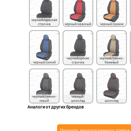
черный/красная 
строчка
черный/красный
черный/оранж
черный/синяя 
черный/темно-
черный/синий
строчка
бежевый
черный/темно-
черный/
серый
шоколад
шоколад
Аналоги от других брендов
Показать аналоги данного товара