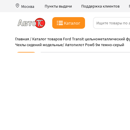
Пункты выдачи
Поддержка клиентов
Москва
Каталог
Главная
/
Каталог товаров Ford Transit цельнометаллический фу
Чехлы сидений модельные
/
Автопилот Ромб 9м темно-серый
Новинка
-42%
Скоро акция закончится!
Лучшая цена на Автопилот
Быстрая выдача