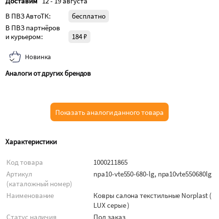
Доставим
12 - 19 августа
В ПВЗ АвтоТК:
бесплатно
В ПВЗ партнёров
и курьером:
184 ₽
Новинка
Аналоги от других брендов
Показать аналоги данного товара
Характеристики
Код товара
1000211865
Артикул
npa10-vte550-680-lg, npa10vte550680lg
(каталожный номер)
Наименование
Ковры салона текстильные Norplast (
LUX серые )
Статус наличия
Под заказ