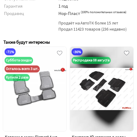
Гарантия
1 год
(
100% положительных отзывов
)
Продавец
Нор-Пласт
Продаёт на АвтоТК более 15 лет
Продал 11423 товаров (236 недавно)
Также будут интересны
-71%
-36%
Суббота скидок
Распродажа 08 августа
Осталось всего 3 шт.
Купили 2 раза
Коврики в салон Element 4 шт.
Комплект 3D ковриков в салон