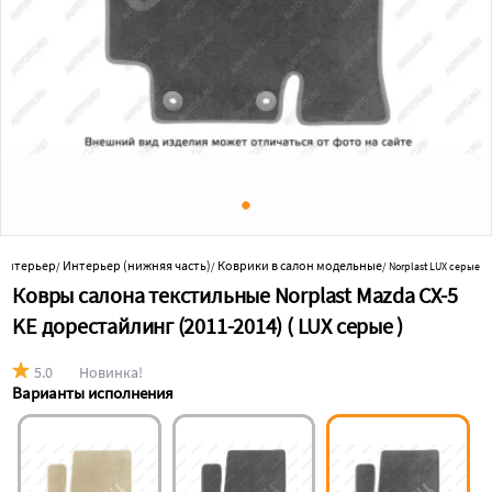
 интерьер
Интерьер (нижняя часть)
Коврики в салон модельные
/
/
/
Norplast LUX серые
Ковры салона текстильные Norplast Mazda CX-5
KE дорестайлинг (2011-2014) ( LUX серые )
5.0
Новинка!
Варианты исполнения