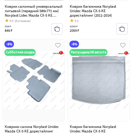
Коврик салонный универсальный
Коврик багажника Norplast
литьевой (передний 589х771 мм)
Unidec Mazda CX-5 KE
Norplast Lidec Mazda CX-5 KE
дорестайлинг (2011-2014)
дорестайлинг (2011-2014)
5.0
(8 отзывов)
5.0
928 ₽
2266 ₽
846 ₽
2069 ₽
-8%
-8%
Субботняя скидка
Распродажа 08 августа
Коврики салона Norplast Unidec
Коврик багажника Norplast
Mazda CX-5 KE дорестайлинг
Unidec Mazda CX-5 KE