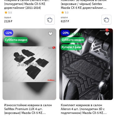
(полиуретан) Mazda CX-5 KE
(ворсовые / чёрные) Seintex
дорестайлинг (2011-2014)
Mazda CX-5 KE дорестайлинг
(2011-2014)
5.0
5.0
7199 ₽
9737 ₽
2126 ₽
6157 ₽
-22%
-20%
Суббота скидок
Суббота скидок
Купили 3 раза
Износостойкие коврики в салон
Комплект ковриков в салон
SeiNtex Premium LUX 4 шт.
Aileron 4 шт. (полиуретан 3D с
(ворсовые) Mazda CX-5 KE
подпятником) Mazda CX-5 KE