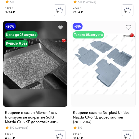
дорестайлинг (2011-2014)
дорестайлинг (2011-2014)
5.0
5.0
(1 отзыв)
4803 ₽
2729 ₽
3714 ₽
2164 ₽
-20%
-8%
Цена до 08 августа
Только 08 августа
Купили 6 раз
Коврики в салон Aileron 4 шт.
Коврики салона Norplast Unidec
(полиуретан покрытие Soft)
Mazda CX-5 KE дорестайлинг
Mazda CX-5 KE дорестайлинг
(2011-2014)
(2011-2014)
5.0
(1 отзыв)
5.0
5539 ₽
3442 ₽
4395 ₽
3143 ₽