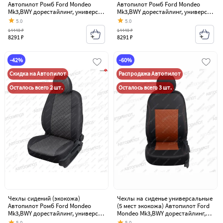
Автопилот Ромб Ford Mondeo
Автопилот Ромб Ford Mondeo
Mk3,BWY дорестайлинг, универсал
Mk3,BWY дорестайлинг, универсал
(2000-2003)
(2000-2003)
5.0
5.0
14449 ₽
14449 ₽
8291 ₽
8291 ₽
-42%
-60%
Скидка на Автопилот
Распродажа Автопилот
Осталось всего 2 шт.
Осталось всего 3 шт.
Чехлы сидений (экокожа)
Чехлы на сиденье универсальные
Автопилот Ромб Ford Mondeo
(5 мест экокожа) Автопилот Ford
Mk3,BWY дорестайлинг, универсал
Mondeo Mk3,BWY дорестайлинг,
(2000-2003)
универсал (2000-2003)
5.0
5.0