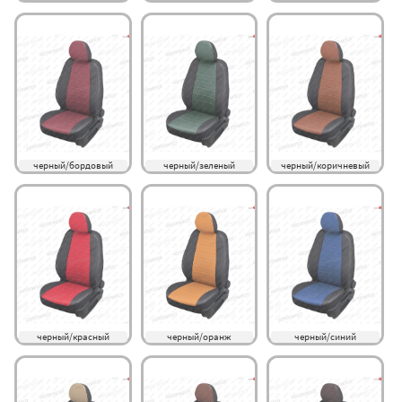
черный/бордовый
черный/зеленый
черный/коричневый
черный/красный
черный/оранж
черный/синий