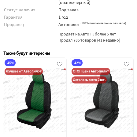
(оранж/черный)
Статус наличия
Под заказ
Гарантия
1 год
(
100% положительных отзывов
)
Продавец
Автопилот
Продаёт на АвтоТК более 5 лет
Продал 785 товаров (41 недавно)
Также будут интересны
-45%
-42%
Лучшее от Автопилот
СТОП цена Автопилот
Осталось всего 2 шт.