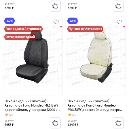
14449 ₽
14449 ₽
8291 ₽
8291 ₽
-42%
-41%
Распродажа Автопилот
Лучшее от Автопилот
Остался последний
Чехлы сидений (экокожа)
Чехлы сидений (экокожа)
Автопилот Ford Mondeo Mk3,BWY
Автопилот Ромб Ford Mondeo
дорестайлинг, универсал (2000-
Mk3,BWY дорестайлинг, универсал
2003)
(2000-2003)
5.0
5.0
13849 ₽
23192 ₽
7955 ₽
13496 ₽