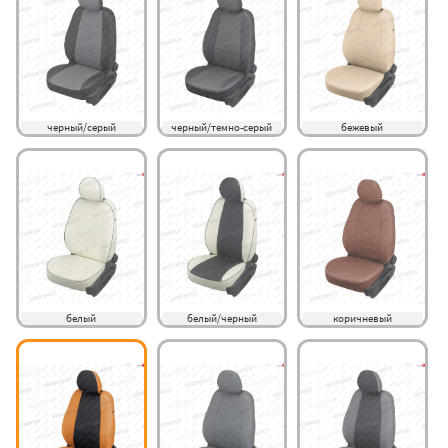
черный/серый
черный/темно-серый
бежевый
белый
белый/черный
коричневый