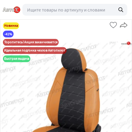
Новинка
-41%
Торопитесь! Акция заканчивается
Идеальная подгонка чехлов Автопилот
Быстрая выдача