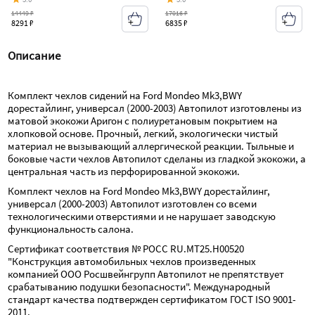
14449 ₽
17016 ₽
8291 ₽
6835 ₽
Описание
Комплект чехлов сидений на Ford Mondeo Mk3,BWY 
дорестайлинг, универсал (2000-2003) Автопилот изготовлены из 
матовой экокожи Аригон с полиуретановым покрытием на 
хлопковой основе. Прочный, легкий, экологически чистый 
материал не вызывающий аллергической реакции. Тыльные и 
боковые части чехлов Автопилот сделаны из гладкой экокожи, а 
центральная часть из перфорированной экокожи.
Комплект чехлов на Ford Mondeo Mk3,BWY дорестайлинг, 
универсал (2000-2003) Автопилот изготовлен со всеми 
технологическими отверстиями и не нарушает заводскую 
функциональность салона.
Сертификат соответствия № РОСС RU.МТ25.Н00520 
"Конструкция автомобильных чехлов произведенных 
компанией ООО Росшвейнгрупп Автопилот не препятствует 
срабатыванию подушки безопасности". Международный 
стандарт качества подтвержден сертификатом ГОСТ ISO 9001-
2011.