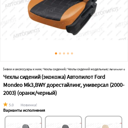
 обивки и аксессуары к ним
Чехлы сидений
Чехлы сидений модельные
/
/
/
Автопилот ор
Чехлы сидений (экокожа) Автопилот Ford
Mondeo Mk3,BWY дорестайлинг, универсал (2000-
2003) (оранж/черный)
5.0
Новинка!
Варианты исполнения