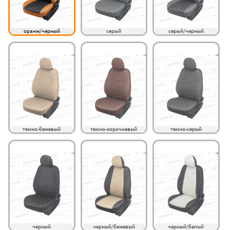
оранж/черный
серый
серый/черный
темно-бежевый
темно-коричневый
темно-серый
черный
черный/бежевый
черный/белый