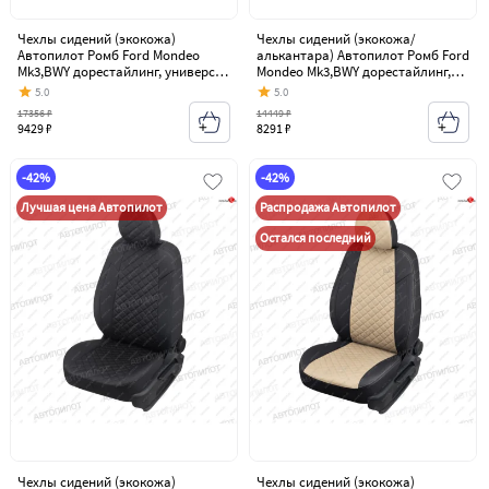
Чехлы сидений (экокожа)
Чехлы сидений (экокожа/
Автопилот Ромб Ford Mondeo
алькантара) Автопилот Ромб Ford
Mk3,BWY дорестайлинг, универсал
Mondeo Mk3,BWY дорестайлинг,
(2000-2003)
универсал (2000-2003)
5.0
5.0
17356 ₽
14449 ₽
9429 ₽
8291 ₽
-42%
-42%
Лучшая цена Автопилот
Распродажа Автопилот
Остался последний
Чехлы сидений (экокожа)
Чехлы сидений (экокожа)