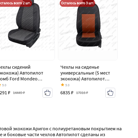
сталось всего 2 шт.
Осталось всего 3 шт.
ехлы сидений
Чехлы на сиденье
экокожа) Автопилот
универсальные (5 мест
омб Ford Mondeo
экокожа) Автопилот
k3,BWY дорестайлинг,
Ford Mondeo Mk3,BWY
5.0
5.0
ниверсал (2000-2003)
дорестайлинг,
291 ₽
6835 ₽
14449 ₽
17016 ₽
универсал (2000-2003)
атовой экокожи Аригон с полиуретановым покрытием на 
 и боковые части чехлов Автопилот сделаны из 