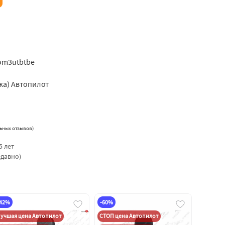
mom3utbtbe
жа) Автопилот
ьных отзывов
)
5 лет
едавно)
-42%
-60%
учшая цена Автопилот
СТОП цена Автопилот