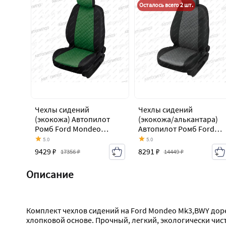
Осталось всего 2 шт.
Чехлы сидений
Чехлы сидений
(экокожа) Автопилот
(экокожа/алькантара)
Ромб Ford Mondeo
Автопилот Ромб Ford
Mk3,BWY дорестайлинг,
Mondeo Mk3,BWY
5.0
5.0
универсал (2000-2003)
дорестайлинг,
9429 ₽
8291 ₽
17356 ₽
14449 ₽
универсал (2000-2003)
Описание
Комплект чехлов сидений на Ford Mondeo Mk3,BWY доре
хлопковой основе. Прочный, легкий, экологически чис