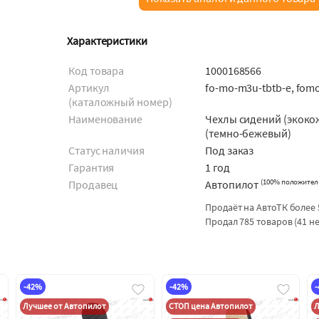
Характеристики
Код товара
1000168566
Артикул
fo-mo-m3u-tbtb-e, fo
(каталожный номер)
Наименование
Чехлы сидений (экоко
(темно-бежевый)
Статус наличия
Под заказ
Гарантия
1 год
(
100% положител
Продавец
Автопилот
Продаёт на АвтоТК более 
Продал 785 товаров (41 н
-42%
-42%
Лучшее от Автопилот
СТОП цена Автопилот
Л