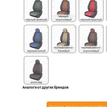
черный/
черный/зеленый
коричневый
черный/красный
черный/темно-
черный/темно-
черный/синий
бежевый
коричневый
шоколад
Аналоги от других брендов
Показать аналоги данного товара