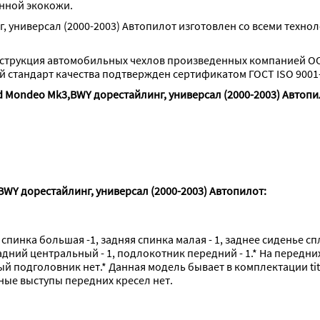
анной экокожи.
 универсал (2000-2003) Автопилот изготовлен со всеми техно
струкция автомобильных чехлов произведенных компанией ОО
стандарт качества подтвержден сертификатом ГОСТ ISO 9001-
d Mondeo Mk3,BWY дорестайлинг, универсал (2000-2003) Автопи
WY дорестайлинг, универсал (2000-2003) Автопилот:
 спинка большая -1, задняя спинка малая - 1, заднее сиденье сп
дний центральный - 1, подлокотник передний - 1.* На передних
ый подголовник нет.* Данная модель бывает в комплектации ti
ные выступы передних кресел нет.