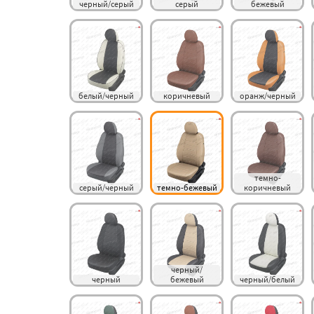
черный/серый
серый
бежевый
белый/черный
коричневый
оранж/черный
темно-
серый/черный
темно-бежевый
коричневый
черный/
черный
бежевый
черный/белый