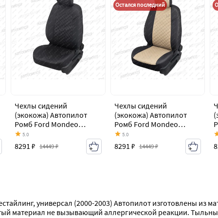
Остался последний
О
Чехлы сидений
Чехлы сидений
Ч
(экокожа) Автопилот
(экокожа) Автопилот
(
Ромб Ford Mondeo
Ромб Ford Mondeo
Р
Mk3,BWY дорестайлинг,
Mk3,BWY дорестайлинг,
M
5.0
5.0
универсал (2000-2003)
универсал (2000-2003)
у
8291 ₽
8291 ₽
8
14449 ₽
14449 ₽
стайлинг, универсал (2000-2003) Автопилот изготовлены из м
тый материал не вызывающий аллергической реакции. Тыльные