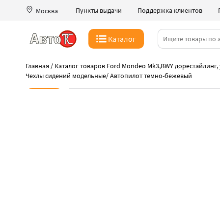
Пункты выдачи
Поддержка клиентов
Москва
Каталог
Главная
/
Каталог товаров Ford Mondeo Mk3,BWY дорестайлинг, 
Чехлы сидений модельные
/
Автопилот темно-бежевый
Новинка
-41%
Суббота распродаж
Такая цена только 08 августа
Идеальная подгонка чехлов Автопилот
Быстрая выдача