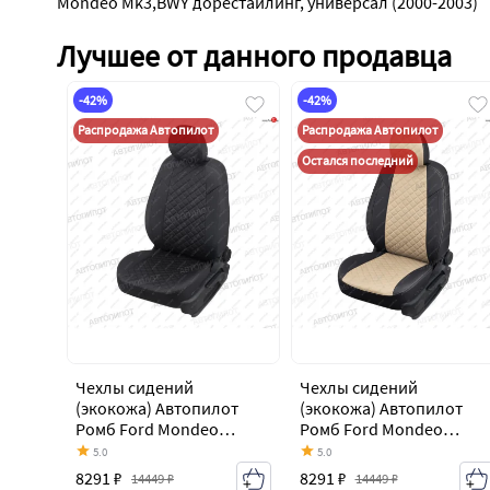
Mondeo Mk3,BWY дорестайлинг, универсал (2000-2003)
Лучшее от данного продавца
-42%
-42%
Распродажа Автопилот
Распродажа Автопилот
Остался последний
Чехлы сидений
Чехлы сидений
(экокожа) Автопилот
(экокожа) Автопилот
Ромб Ford Mondeo
Ромб Ford Mondeo
Mk3,BWY дорестайлинг,
Mk3,BWY дорестайлинг,
5.0
5.0
универсал (2000-2003)
универсал (2000-2003)
8291 ₽
8291 ₽
14449 ₽
14449 ₽