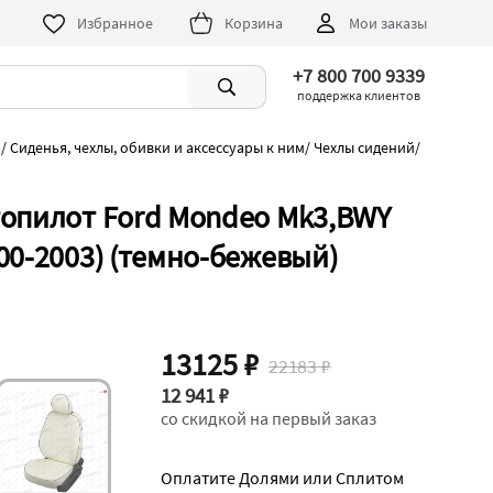
Избранное
Корзина
Мои заказы
+7 800 700 9339
поддержка клиентов
)
/
Сиденья, чехлы, обивки и аксессуары к ним
/
Чехлы сидений
/
топилот Ford Mondeo Mk3,BWY
00-2003) (темно-бежевый)
13125 ₽
22183 ₽
12 941 ₽
со скидкой на первый заказ
Оплатите Долями или Сплитом