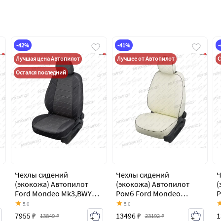
-42%
-41%
Лучшая цена Автопилот
Лучшее от Автопилот
С
Остался последний
Чехлы сидений
Чехлы сидений
Ч
(экокожа) Автопилот
(экокожа) Автопилот
(
Ford Mondeo Mk3,BWY
Ромб Ford Mondeo
Р
дорестайлинг,
Mk3,BWY дорестайлинг,
M
5.0
5.0
универсал (2000-2003)
универсал (2000-2003)
у
7955 ₽
13496 ₽
1
13849 ₽
23192 ₽