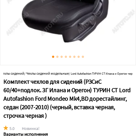
Чехлы сидений
Чехлы сидений модельные
/
/
Lord Autofashion ТУРИН СТ Илана и Орегон чер/
Комплект чехлов для сидений (РЗСиС
60/40+подлок. 3Г Илана и Орегон) ТУРИН СТ Lord
Autofashion Ford Mondeo Mk4,BD дорестайлинг,
седан (2007-2010) (черный, вставка черная,
строчка черная )
5.0
Новинка!
Варианты исполнения