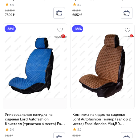
дорестайлинг, седан (2007-2010)
Mondeo Mk4,BD дорестайлинг,
5.0
5.0
седан (2007-2010)
11859 ₽
9818 ₽
7309 ₽
6052 ₽
-38%
-38%
Универсальная накидка на
Комплект накидок на сиденья
сиденья Lord Autofashion
Lord Autofashion Тейлор (велюр 2
Кристалл (трикотаж 4 места) Ford
места) Ford Mondeo Mk4,BD
Mondeo Mk4,BD дорестайлинг,
дорестайлинг, седан (2007-2010)
5.0
5.0
седан (2007-2010)
9818 ₽
5939 ₽