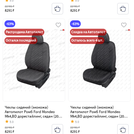
5.0
5.0
22461 ₽
22461 ₽
8291 ₽
8291 ₽
-63%
-63%
Распродажа Автопилот
Скидка на Автопилот
Остался последний
Осталось всего 4 шт.
Чехлы сидений (экокожа)
Чехлы сидений (экокожа)
Автопилот Ромб Ford Mondeo
Автопилот Ромб Ford Mondeo
Mk4,BD дорестайлинг, седан (2007-
Mk4,BD дорестайлинг, седан (2007-
2010)
2010)
5.0
5.0
22461 ₽
22461 ₽
8291 ₽
8291 ₽