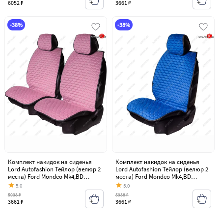
6052 ₽
3661 ₽
-38%
-38%
Комплект накидок на сиденья
Комплект накидок на сиденья
Lord Autofashion Тейлор (велюр 2
Lord Autofashion Тейлор (велюр 2
места) Ford Mondeo Mk4,BD
места) Ford Mondeo Mk4,BD
дорестайлинг, седан (2007-2010)
дорестайлинг, седан (2007-2010)
5.0
5.0
5938 ₽
5938 ₽
3661 ₽
3661 ₽