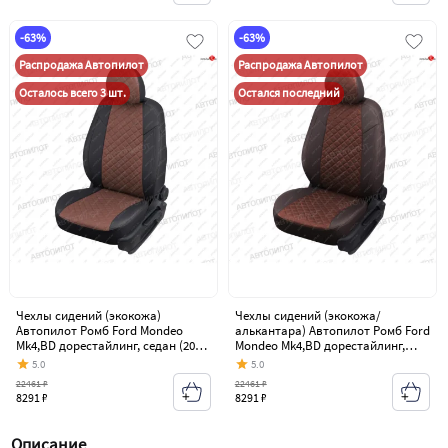
-63%
-63%
Распродажа Автопилот
Распродажа Автопилот
Осталось всего 3 шт.
Остался последний
Чехлы сидений (экокожа)
Чехлы сидений (экокожа/
Автопилот Ромб Ford Mondeo
алькантара) Автопилот Ромб Ford
Mk4,BD дорестайлинг, седан (2007-
Mondeo Mk4,BD дорестайлинг,
2010)
седан (2007-2010)
5.0
5.0
22461 ₽
22461 ₽
8291 ₽
8291 ₽
Описание