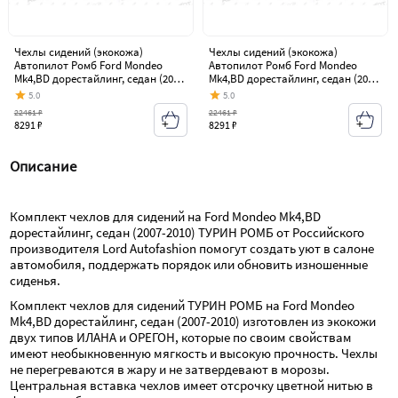
Чехлы сидений (экокожа)
Чехлы сидений (экокожа)
Автопилот Ромб Ford Mondeo
Автопилот Ромб Ford Mondeo
Mk4,BD дорестайлинг, седан (2007-
Mk4,BD дорестайлинг, седан (2007-
2010)
2010)
5.0
5.0
22461 ₽
22461 ₽
8291 ₽
8291 ₽
Описание
Комплект чехлов для сидений на Ford Mondeo Mk4,BD 
дорестайлинг, седан (2007-2010) ТУРИН РОМБ от Российского 
производителя Lord Autofashion помогут создать уют в салоне 
автомобиля, поддержать порядок или обновить изношенные 
сиденья.
Комплект чехлов для сидений ТУРИН РОМБ на Ford Mondeo 
Mk4,BD дорестайлинг, седан (2007-2010) изготовлен из экокожи 
двух типов ИЛАНА и ОРЕГОН, которые по своим свойствам 
имеют необыкновенную мягкость и высокую прочность. Чехлы 
не перегреваются в жару и не затвердевают в морозы. 
Центральная вставка чехлов имеет отсрочку цветной нитью в 