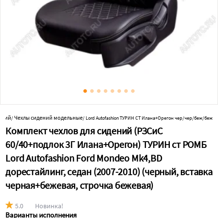
ений
Чехлы сидений модельные
/
/
Lord Autofashion ТУРИН СТ Илана+Орегон чер/чер/беж/беж
Комплект чехлов для сидений (РЗСиС
60/40+подлок 3Г Илана+Орегон) ТУРИН ст РОМБ
Lord Autofashion Ford Mondeo Mk4,BD
дорестайлинг, седан (2007-2010) (черный, вставка
черная+бежевая, строчка бежевая)
5.0
Новинка!
Варианты исполнения