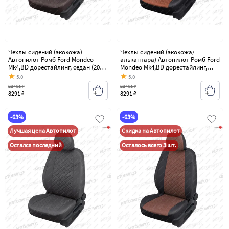
Чехлы сидений (экокожа)
Чехлы сидений (экокожа/
Автопилот Ромб Ford Mondeo
алькантара) Автопилот Ромб Ford
Mk4,BD дорестайлинг, седан (2007-
Mondeo Mk4,BD дорестайлинг,
2010)
седан (2007-2010)
5.0
5.0
22461 ₽
22461 ₽
8291 ₽
8291 ₽
-63%
-63%
Лучшая цена Автопилот
Скидка на Автопилот
Остался последний
Осталось всего 3 шт.