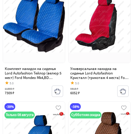
Комплект накидок на сиденья
Универсальная накидка на
Lord Autofashion Тейлор (велюр 5
сиденья Lord Autofashion
мест) Ford Mondeo Mk4,BD
Кристалл (трикотаж 4 места) Ford
дорестайлинг, седан (2007-2010)
Mondeo Mk4,BD дорестайлинг,
5.0
5.0
седан (2007-2010)
11859 ₽
9818 ₽
7309 ₽
6052 ₽
-38%
-38%
Только 08 августа
Субботняя скидка