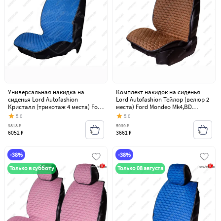
Универсальная накидка на
Комплект накидок на сиденья
сиденья Lord Autofashion
Lord Autofashion Тейлор (велюр 2
Кристалл (трикотаж 4 места) Ford
места) Ford Mondeo Mk4,BD
Mondeo Mk4,BD дорестайлинг,
дорестайлинг, седан (2007-2010)
5.0
5.0
седан (2007-2010)
9818 ₽
5939 ₽
6052 ₽
3661 ₽
-38%
-38%
Только в субботу
Только 08 августа