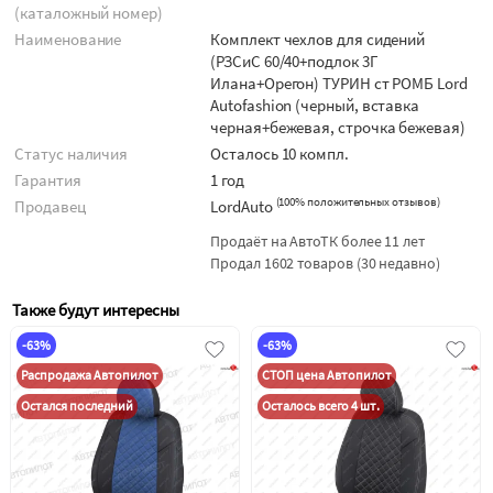
(каталожный номер)
Наименование
Комплект чехлов для сидений
(РЗСиС 60/40+подлок 3Г
Илана+Орегон) ТУРИН ст РОМБ Lord
Autofashion (черный, вставка
черная+бежевая, строчка бежевая)
Статус наличия
Осталось 10 компл.
Гарантия
1 год
(
100% положительных отзывов
)
Продавец
LordAuto
Продаёт на АвтоТК более 11 лет
Продал 1602 товаров (30 недавно)
Также будут интересны
-63%
-63%
Распродажа Автопилот
СТОП цена Автопилот
Остался последний
Осталось всего 4 шт.