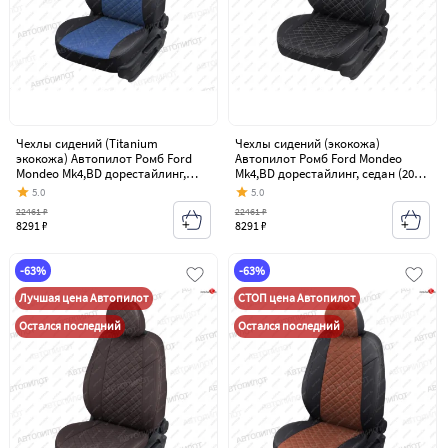
Чехлы сидений (Titanium
Чехлы сидений (экокожа)
экокожа) Автопилот Ромб Ford
Автопилот Ромб Ford Mondeo
Mondeo Mk4,BD дорестайлинг,
Mk4,BD дорестайлинг, седан (2007-
седан (2007-2010)
2010)
5.0
5.0
22461 ₽
22461 ₽
8291 ₽
8291 ₽
-63%
-63%
Лучшая цена Автопилот
СТОП цена Автопилот
Остался последний
Остался последний