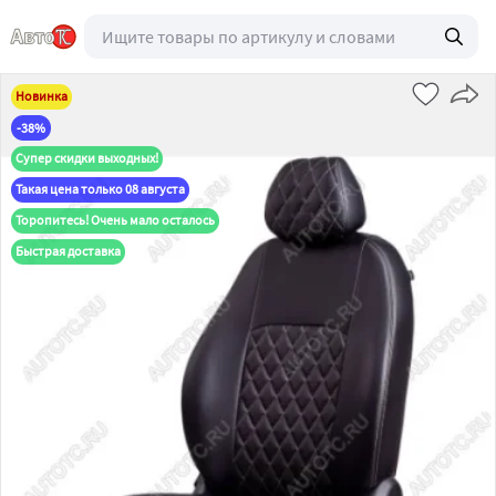
Новинка
-38%
Супер скидки выходных!
Такая цена только 08 августа
Торопитесь! Очень мало осталось
Быстрая доставка