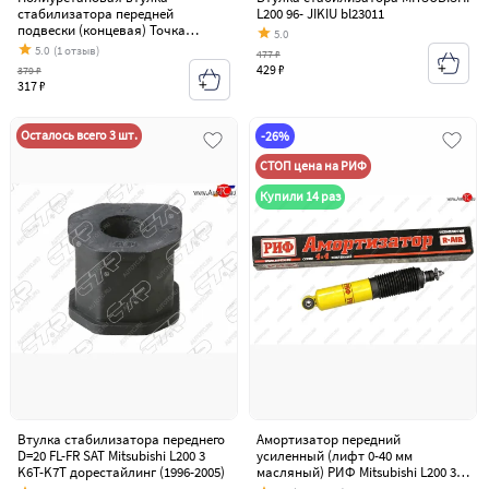
стабилизатора передней
L200 96- JIKIU bl23011
подвески (концевая) Точка
5.0
Опоры (20 мм) Mitsubishi L200 3
5.0
(1 отзыв)
477 ₽
K6T-K7T дорестайлинг (1996-2005)
429 ₽
379 ₽
317 ₽
Осталось всего 3 шт.
-26%
СТОП цена на РИФ
Купили 14 раз
Втулка стабилизатора переднего
Амортизатор передний
D=20 FL-FR SAT Mitsubishi L200 3
усиленный (лифт 0-40 мм
K6T-K7T дорестайлинг (1996-2005)
масляный) РИФ Mitsubishi L200 3
K6T-K7T дорестайлинг (1996-2005)