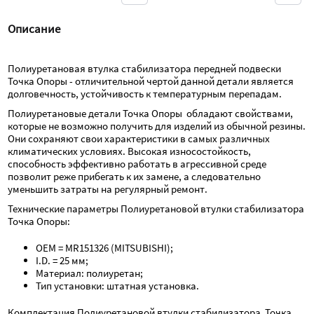
Описание
Полиуретановая втулка стабилизатора передней подвески  
Точка Опоры - отличительной чертой данной детали является 
долговечность, устойчивость к температурным перепадам.
Полиуретановые детали Точка Опоры  обладают свойствами, 
которые не возможно получить для изделий из обычной резины. 
Они сохраняют свои характеристики в самых различных 
климатических условиях. Высокая износостойкость, 
способность эффективно работать в агрессивной среде 
позволит реже прибегать к их замене, а следовательно 
уменьшить затраты на регулярный ремонт.
Технические параметры Полиуретановой втулки стабилизатора  
Точка Опоры:
OEM = MR151326 (MITSUBISHI);
I.D. = 25 мм;
Материал: полиуретан;
Тип установки: штатная установка.
Комплектация Полиуретановой втулки стабилизатора  Точка 