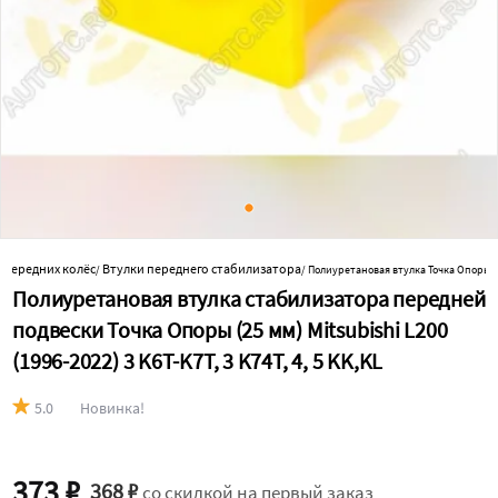
 передних колёс
Втулки переднего стабилизатора
/
/
Полиуретановая втулка Точка Опоры 
Полиуретановая втулка стабилизатора передней
подвески Точка Опоры (25 мм) Mitsubishi L200
(1996-2022) 3 K6T-K7T, 3 K74T, 4, 5 KK,KL
5.0
Новинка!
373 ₽
368 ₽
со скидкой на первый заказ