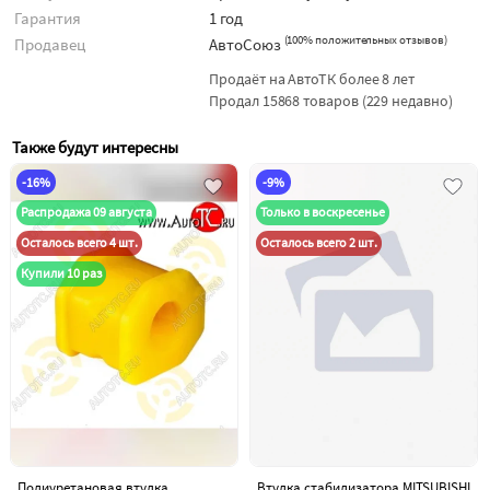
Гарантия
1 год
(
100% положительных отзывов
)
Продавец
АвтоСоюз
Продаёт на АвтоТК более 8 лет
Продал 15868 товаров (229 недавно)
Также будут интересны
-16%
-9%
Распродажа 09 августа
Только в воскресенье
Осталось всего 4 шт.
Осталось всего 2 шт.
Купили 10 раз
Полиуретановая втулка
Втулка стабилизатора MITSUBISHI