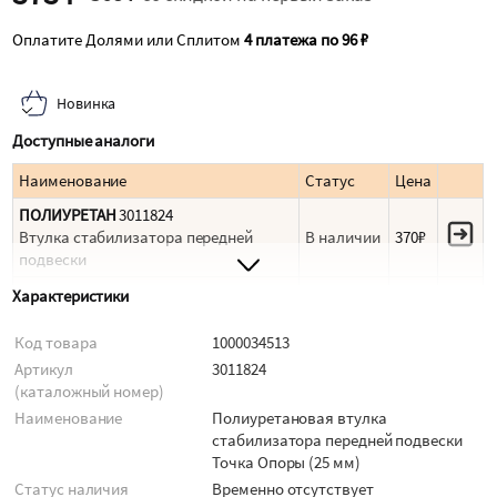
Оплатите Долями или Сплитом
4 платежа по 96 ₽
Новинка
Доступные аналоги
Наименование
Статус
Цена
ПОЛИУРЕТАН
3011824
Втулка стабилизатора передней
В наличии
370₽
подвески
ТОЧКА ОПОРЫ
3011824
Характеристики
Полиуретановая втулка
В наличии
419₽
стабилизатора передней подвески
Код товара
1000034513
MITSU
Артикул
3011824
(каталожный номер)
Наименование
Полиуретановая втулка
стабилизатора передней подвески
Точка Опоры (25 мм)
Статус наличия
Временно отсутствует