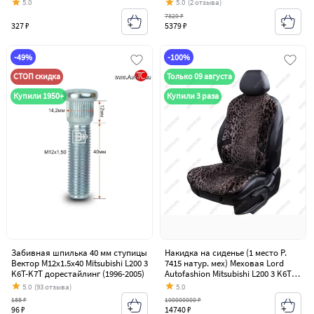
5.0
5.0
(2 отзыва)
7329 ₽
327 ₽
5379 ₽
-49%
-100%
СТОП скидка
Только 09 августа
Купили 1950+
Купили 3 раза
Забивная шпилька 40 мм ступицы
Накидка на сиденье (1 место Р.
Вектор M12x1.5x40 Mitsubishi L200 3
7415 натур. мех) Меховая Lord
K6T-K7T дорестайлинг (1996-2005)
Autofashion Mitsubishi L200 3 K6T-
K7T дорестайлинг (1996-2005)
5.0
(93 отзыва)
5.0
188 ₽
100000000 ₽
96 ₽
14740 ₽