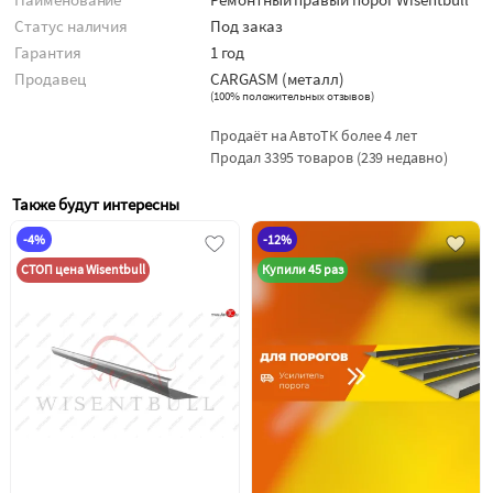
Статус наличия
Под заказ
Гарантия
1 год
Продавец
CARGASM (металл)
(
100% положительных отзывов
)
Продаёт на АвтоТК более 4 лет
Продал 3395 товаров (239 недавно)
Также будут интересны
-4%
-12%
СТОП цена Wisentbull
Купили 45 раз