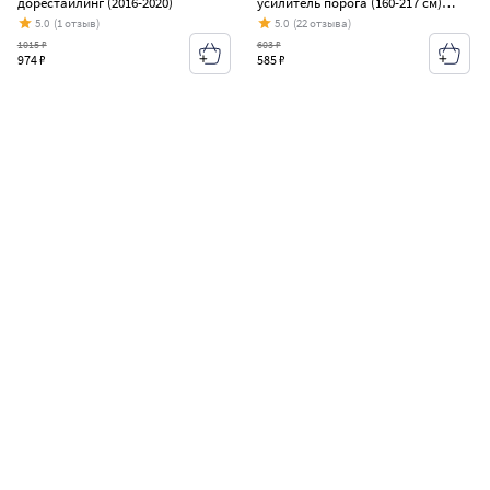
дорестайлинг (2016-2020)
усилитель порога (160-217 см)
Wisentbull Renault Megane седан
5.0
(1 отзыв)
5.0
(22 отзыва)
дорестайлинг (2016-2020)
1015 ₽
603 ₽
974 ₽
585 ₽