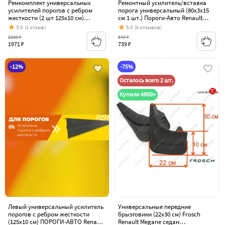
Ремкомплект универсальных
Ремонтный усилитель/вставка
усилителей порогов с ребром
порога универсальный (80х3х15
жесткости (2 шт 125х10 см)
см 1 шт.) Пороги-Авто Renault
ПОРОГИ-АВТО Renault Megane
Megane седан дорестайлинг (2016-
5.0
(1 отзыв)
5.0
(6 отзывов)
седан дорестайлинг (2016-2020)
2020)
2269 ₽
849 ₽
1971 ₽
739 ₽
-12%
-75%
Осталось всего 2 шт.
Купили 4800+
Левый универсальный усилитель
Универсальные передние
порогов с ребром жесткости
брызговики (22х30 см) Frosсh
(125х10 см) ПОРОГИ-АВТО Renault
Renault Megane седан