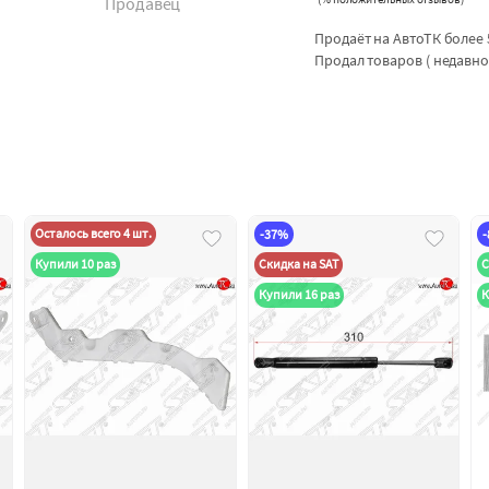
Продавец
Продаёт на АвтоТК более 
Продал товаров ( недавно
Осталось всего 4 шт.
-37%
Купили 10 раз
Скидка на SAT
С
Купили 16 раз
К