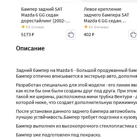
Бампер задний SAT
Левое крепление
Mazda 6 GG седан
заднего бампера SAT
дорестайлинг (2002-
Mazda 6 GG седан
2005)
дорестайлинг (2002-
5.0
(1 отзыв)
5.0
(3 отзыва)
2005)
5173 ₽
402 ₽
Описание
Задний бампер на Mazda 6 - большой продуманный бамп
Бампер отлично вписывается в экстерьер авто, дополн
Разработан специально для этой модели - его линии я
как если бы они были созданы друг под друга. При это
такой же ширины, расположена мини трубка Вентури - 
которой ниже, что создает дополнительную прижимную 
После установки данного заднего бампера автомобиль
лучшую уствйчивость.Бампер требует подгонки к кузов
Бампер выполнен из высокопрочного стеклопластика 
Бампер уже подготовлен под покраску.