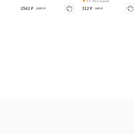
5.0
(30 отзывов)
2561 ₽
312 ₽
2887 ₽
349 ₽