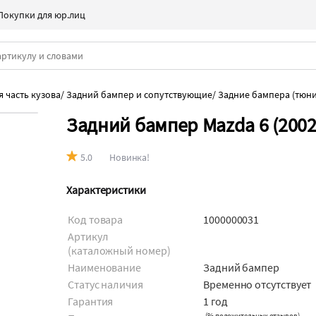
Покупки для юр.лиц
я часть кузова
/
Задний бампер и сопутствующие
/
Задние бампера (тюни
Задний бампер Mazda 6 (2002
5.0
Новинка!
Характеристики
Код товара
1000000031
Артикул
(каталожный номер)
Наименование
Задний бампер
Статус наличия
Временно отсутствует
Гарантия
1 год
(
% положительных отзывов
)