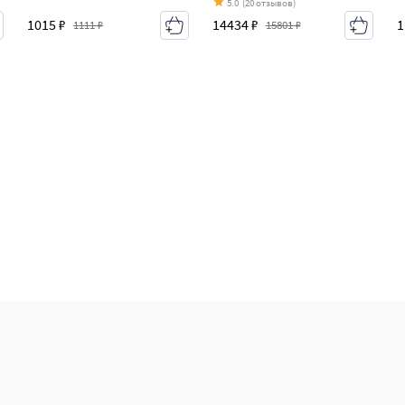
5.0
(20 отзывов)
1015 ₽
1
14434 ₽
1111 ₽
15801 ₽