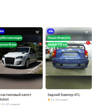
-6%
-6%
убботняя скидка
Только 08 августа
упили 95 раз
Купили 100 раз
ластиковый капот
Задний бампер ATL
Robot
5.0
(13 отзыва)
5.0
(27 отзывов)