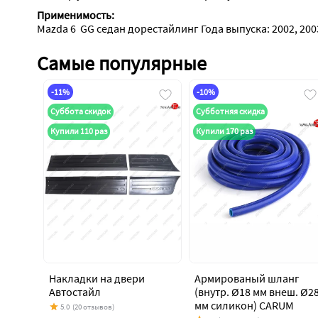
Применимость:
Mazda 6  GG седан дорестайлинг Года выпуска: 2002, 2003
Самые популярные
-11%
-10%
Суббота скидок
Субботняя скидка
Купили 110 раз
Купили 170 раз
Накладки на двери
Армированый шланг
Автостайл
(внутр. Ø18 мм внеш. Ø2
мм силикон) CARUM
5.0
(20 отзывов)