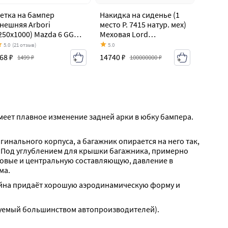
етка на бампер
Накидка на сиденье (1
нешняя Arbori
место Р. 7415 натур. мех)
250х1000) Mazda 6 GG
Меховая Lord
едан дорестайлинг
Autofashion Mazda 6 GG
5.0
(21 отзыв)
5.0
2002-2005)
седан дорестайлинг
68 ₽
14740 ₽
1499 ₽
100000000 ₽
(2002-2005)
еет плавное изменение задней арки в юбку бампера. 
нального корпуса, а багажник опирается на него так, 
у. Под углублением для крышки багажника, примерно 
овые и центральную составляющую, давление в 
ма.
айна придаёт хорошую аэродинамическую форму и 
зуемый большинством автопроизводителей).