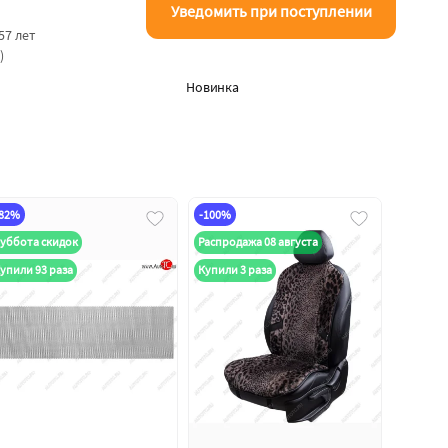
Уведомить при поступлении
57 лет
)
Новинка
-82%
-100%
уббота скидок
Распродажа 08 августа
упили 93 раза
Купили 3 раза