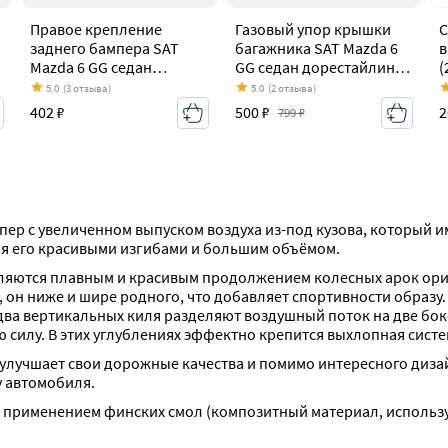
Правое крепление
Газовый упор крышки
С
заднего бампера SAT
багажника SAT Mazda 6
в
Mazda 6 GG седан
GG седан дорестайлинг
(
дорестайлинг (2002-
(2002-2005)
с
5.0
(3 отзыва)
5.0
(2 отзыва)
2005)
(
402 ₽
500 ₽
2
799 ₽
ер с увеличенном выпуском воздуха из-под кузова, который им
яя его красивыми изгибами и большим объёмом.
вляются плавным и красивым продолжением колесных арок ориги
м, он ниже и шире родного, что добавляет спортивности образ
два вертикальных киля разделяют воздушный поток на две бок
силу. В этих углублениях эффектно крепится выхлопная систе
 улучшает свои дорожные качества и помимо интересного диз
у автомобиля.
с применением финских смол (композитный материал, исполь