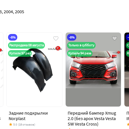
, 2004, 2005
-8%
-8%
Распродажа 08 августа
Только в субботу
С
Купили 97 раз
Купили 94 раза
К
Задние подкрылки
Передний бампер Xmug
П
8
Norplast
2.0 (без арок Vesta Vesta
I
SW Vesta Cross)
5.0
(18 отзывов)