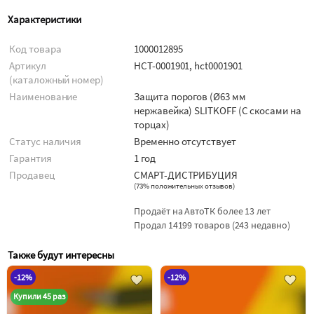
Характеристики
Код товара
1000012895
Артикул
HCT-0001901, hct0001901
(каталожный номер)
Наименование
Защита порогов (Ø63 мм
нержавейка) SLITKOFF (С скосами на
торцах)
Статус наличия
Временно отсутствует
Гарантия
1 год
Продавец
СМАРТ-ДИСТРИБУЦИЯ
(
73% положительных отзывов
)
Продаёт на АвтоТК более 13 лет
Продал 14199 товаров (243 недавно)
Также будут интересны
-12%
-12%
Купили 45 раз