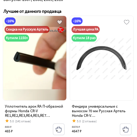
Лучшее от данного продавца
-16%
-16%
Скидка на Русскую Артель
Лучшая цена РА
Купили 1150+
Купили 18 раз
Уплотнитель арок RA П-образной
Фендера универсальные с
формы Honda CR-V
выносом 70 мм Русская Артель
RE1,RE2,RE3,RE4,RE5,RE7
Honda CR-V
дорестайлинг (2007-2010)
RE1,RE2,RE3,RE4,RE5,RE7
5.0
(141 отзыв)
5.0
(2 отзыва)
дорестайлинг (2007-2010)
559 ₽
5579 ₽
465 ₽
4647 ₽