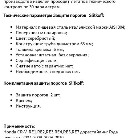
производства изделия проходят 7 этапов технического 
контроля по 30 параметрам.
Технические параметры Защиты порогов   Slitkoff:
Материал: пищевая сталь итальянской марки AISI 304;
Поверхность: полировка;
Цвет: серебристый;
Конструкция: труба диаметром 63 мм;
Толщина крепежа: 6 мм;
Установка: штатная, без сверления;
Сертификация: есть;
Снятие авто с гарантии: нет;
Необходимость в подгонке: нет.
Комплектация защиты порогов  Slitkoff:
Защита порогов: 2 шт;
Крепеж;
Инструкция.
Применимость:
Honda CR-V  RE1,RE2,RE3,RE4,RE5,RE7 дорестайлинг Года 
выпуска: 2007, 2008, 2009, 2010