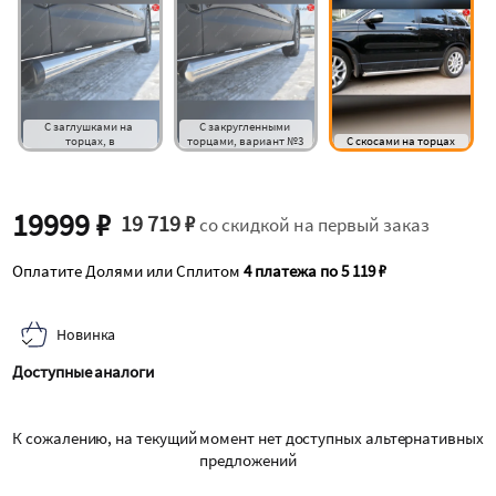
С заглушками на 
С закругленными 
торцах, в
торцами, вариант №3
С скосами на торцах
19999 ₽
19 719 ₽
со скидкой на первый заказ
Оплатите Долями или Сплитом
4 платежа по 5 119 ₽
Новинка
Доступные аналоги
К сожалению, на текущий момент нет доступных альтернативных
предложений