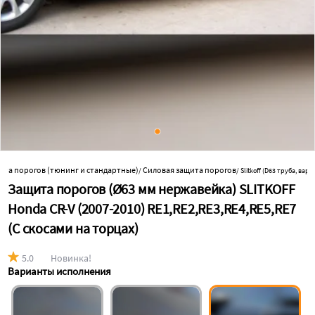
ита порогов (тюнинг и стандартные)
Силовая защита порогов
/
/
Slitkoff (D63 труба, вар
Защита порогов (Ø63 мм нержавейка) SLITKOFF
Honda CR-V (2007-2010) RE1,RE2,RE3,RE4,RE5,RE7
(С скосами на торцах)
5.0
Новинка!
Варианты исполнения