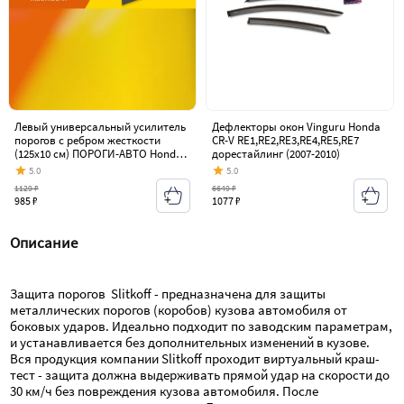
Левый универсальный усилитель
Дефлекторы окон Vinguru Honda
порогов с ребром жесткости
CR-V RE1,RE2,RE3,RE4,RE5,RE7
(125х10 см) ПОРОГИ-АВТО Honda
дорестайлинг (2007-2010)
CR-V RE1,RE2,RE3,RE4,RE5,RE7
5.0
5.0
дорестайлинг (2007-2010)
1129 ₽
6649 ₽
985 ₽
1077 ₽
Описание
Защита порогов  Slitkoff - предназначена для защиты 
металлических порогов (коробов) кузова автомобиля от 
боковых ударов. Идеально подходит по заводским параметрам, 
и устанавливается без дополнительных изменений в кузове. 
Вся продукция компании Slitkoff проходит виртуальный краш-
тест - защита должна выдерживать прямой удар на скорости до 
30 км/ч без повреждения кузова автомобиля. После 