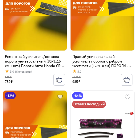
Ремонтный усилитель/вставка
Правый универсальный
порога универсальный (80х3х15
усилитель порогов с ребром
см 1 шт.) Пороги-Авто Honda CR-V
жесткости (125х10 см) ПОРОГИ-
RE1,RE2,RE3,RE4,RE5,RE7
АВТО Honda CR-V
5.0
(6 отзывов)
5.0
дорестайлинг (2007-2010)
RE1,RE2,RE3,RE4,RE5,RE7
849 ₽
1129 ₽
дорестайлинг (2007-2010)
739 ₽
985 ₽
-12%
-84%
Остался последний