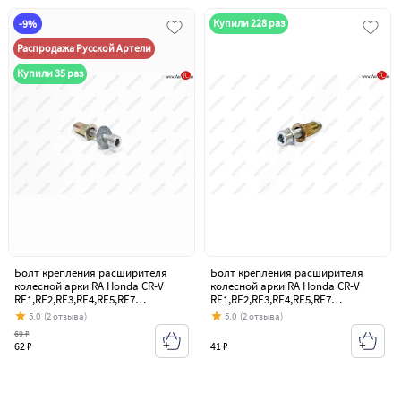
Купили 228 раз
-9%
Распродажа Русской Артели
Купили 35 раз
Болт крепления расширителя
Болт крепления расширителя
колесной арки RA Honda CR-V
колесной арки RA Honda CR-V
RE1,RE2,RE3,RE4,RE5,RE7
RE1,RE2,RE3,RE4,RE5,RE7
дорестайлинг (2007-2010)
дорестайлинг (2007-2010)
5.0
(2 отзыва)
5.0
(2 отзыва)
69 ₽
62 ₽
41 ₽