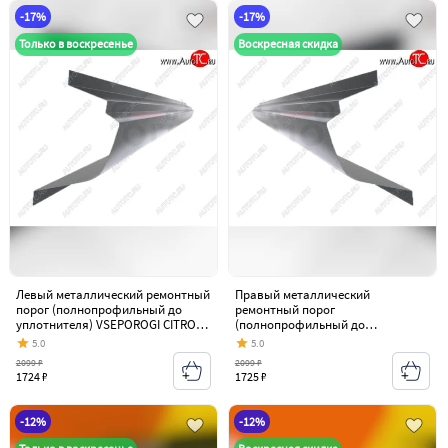
-17%
-17%
Только в воскресенье
Воскресная скидка
Левый металлический ремонтный
Правый металлический
порог (полнопрофильный до
ремонтный порог
уплотнителя) VSEPOROGI CITROEN
(полнопрофильный до
C-crosser (2007-2012)
уплотнителя) VSEPOROGI CITROEN
5.0
5.0
C-crosser (2007-2012)
2099 ₽
2099 ₽
1724 ₽
1725 ₽
-12%
-12%