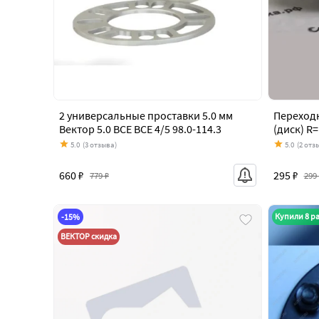
2 универсальные проставки 5.0 мм
Переходн
Вектор 5.0 ВСЕ ВСЕ 4/5 98.0-114.3
(диск) R
5.0
(3 отзыва)
5.0
(2 отз
660 ₽
295 ₽
779 ₽
299
Купили 8 ра
-15%
ВЕКТОР скидка