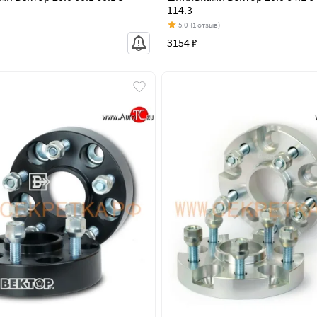
114.3
5.0
(1 отзыв)
3154 ₽