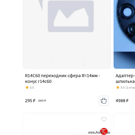
R14C60 переходник сфера R=14мм -
Адаптер-
конус r14c60
шпилька
5.0
5.0
(1 отз
295 ₽
4988 ₽
349 ₽