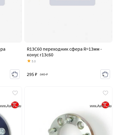
ера
R13C60 переходник сфера R=13мм -
конус r13c60
5.0
295 ₽
349 ₽