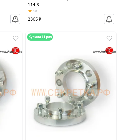
114.3
5.0
2365 ₽
Купили 11 раз