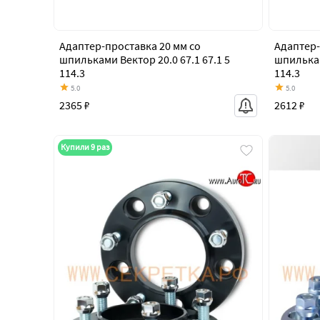
Адаптер-проставка 20 мм со
Адаптер-
шпильками Вектор 20.0 67.1 67.1 5
шпилькам
114.3
114.3
5.0
5.0
2365 ₽
2612 ₽
Купили 9 раз