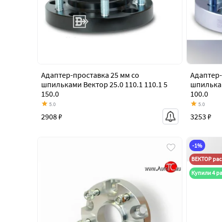
Адаптер-проставка 25 мм со
Адаптер-
шпильками Вектор 25.0 110.1 110.1 5
шпилькам
150.0
100.0
5.0
5.0
2908 ₽
3253 ₽
-1%
ВЕКТОР ра
Купили 4 р