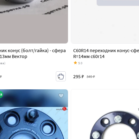
ик конус (болт/гайка) - сфера
C60R14 переходник конус-сф
=13мм Вектор
R=14мм c60r14
ыва)
5.0
295 ₽
 ₽
349 ₽
з