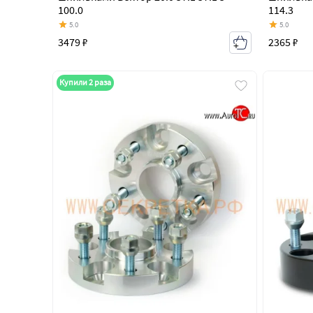
100.0
114.3
5.0
5.0
3479 ₽
2365 ₽
Купили 2 раза