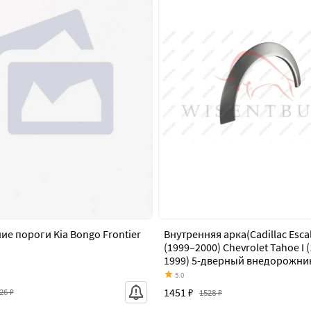
ие пороги Kia Bongo Frontier
Внутренняя арка(Cadillac Escal
(1999–2000) Chevrolet Tahoe I 
1999) 5-дверный внедорожни
Yukon I (1992–1999) 5-дверны
5.0
внедорожник GMC Yukon I Den
1451 ₽
26 ₽
1528 ₽
(1999–2000)) 08.cvtahoxxx1.5sv