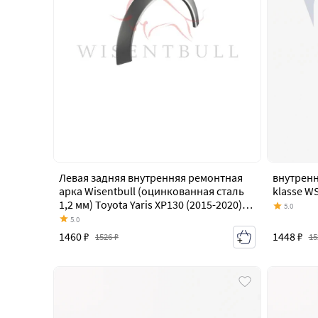
Левая задняя внутренняя ремонтная
внутренн
арка Wisentbull (оцинкованная сталь
klasse W
1,2 мм) Toyota Yaris XP130 (2015-2020)
5.0
седан дорестайлинг, седан рестайлинг
5.0
1448 ₽
1460 ₽
15
1526 ₽