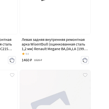
онтная
Левая задняя внутренняя ремонтная
я сталь
арка Wisentbull (оцинкованная сталь
5
1,2 мм) Renault Megane BA,DA,LA (1995-
г
1999) купе дорестайлинг
5.0
1460 ₽
1526 ₽