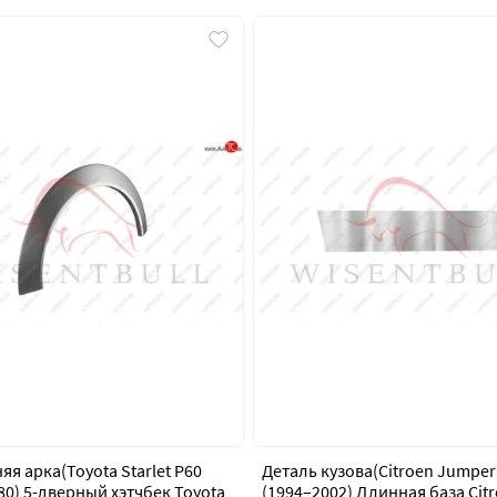
яя арка(Toyota Starlet P60
Деталь кузова(Citroen Jumper
80) 5-дверный хэтчбек Toyota
(1994–2002) Длинная база Cit