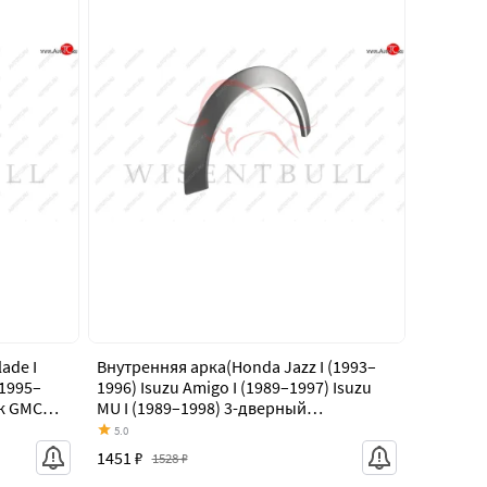
ade I
Внутренняя арка(Honda Jazz I (1993–
(1995–
1996) Isuzu Amigo I (1989–1997) Isuzu
к GMC
MU I (1989–1998) 3-дверный
й
внедорожник Landwind X9 (2005–н.в.)
5.0
ali
Opel Frontera A (1991–1999) 3-дверный
1451 ₽
1528 ₽
.0.00
внедорожник) 08.opfrtrxxxa.3sv.0.00