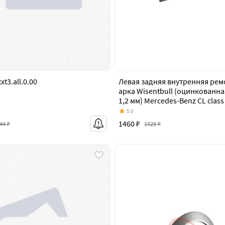
xt3.all.0.00
Левая задняя внутренняя рем
арка Wisentbull (оцинкованна
1,2 мм) Mercedes-Benz CL class C21
(1999-2002) купе дорестайлин
5.0
1460 ₽
44 ₽
1526 ₽