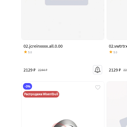
02.jcreinxxxx.all.0.00
02.vwtrtrx
5.0
5.0
2129 ₽
2129 ₽
2244 ₽
22
-3%
Распродажа Wisentbull