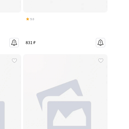
5.0
831 ₽