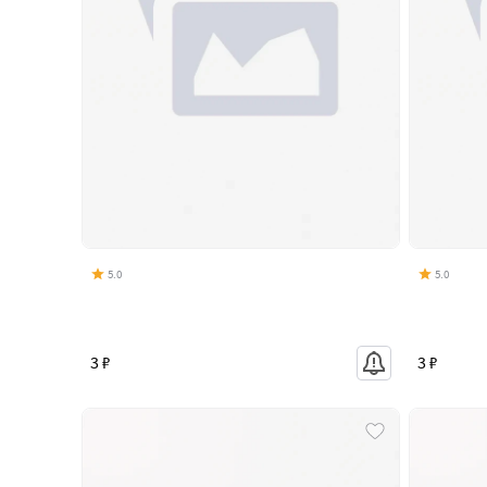
5.0
5.0
3 ₽
3 ₽