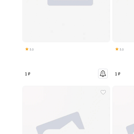
5.0
5.0
1 ₽
1 ₽