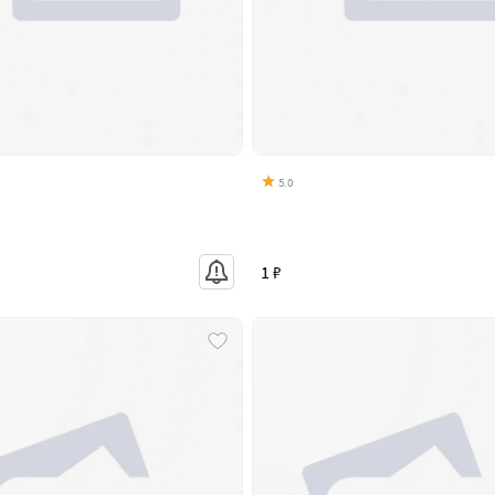
5.0
1 ₽