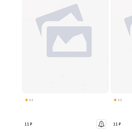
5.0
5.0
11 ₽
11 ₽