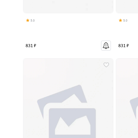
5.0
5.0
831 ₽
831 ₽