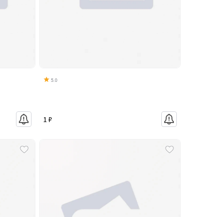
5.0
1 ₽