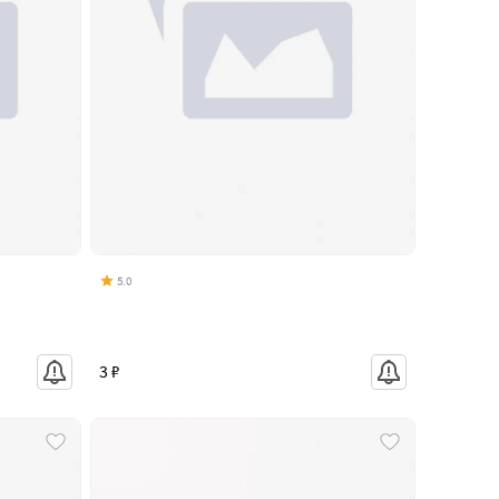
5.0
3 ₽