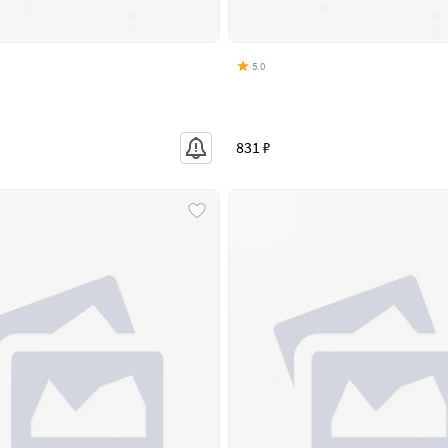
5.0
831 ₽