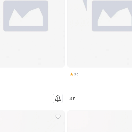
5.0
3 ₽