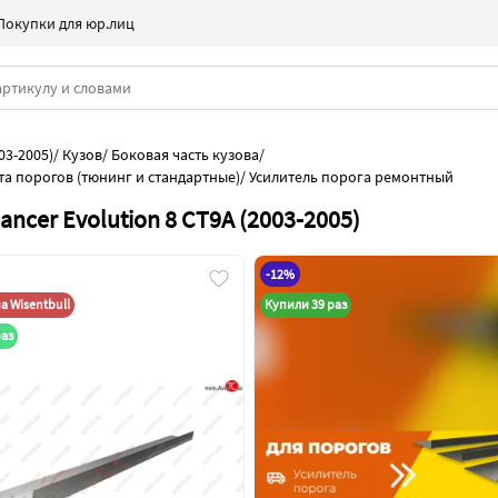
Покупки для юр.лиц
03-2005)
/
Кузов
/
Боковая часть кузова
/
та порогов (тюнинг и стандартные)
/
Усилитель порога ремонтный
ncer Evolution 8 CT9A (2003-2005)
-12%
 Wisentbull
Купили 39 раз
раз