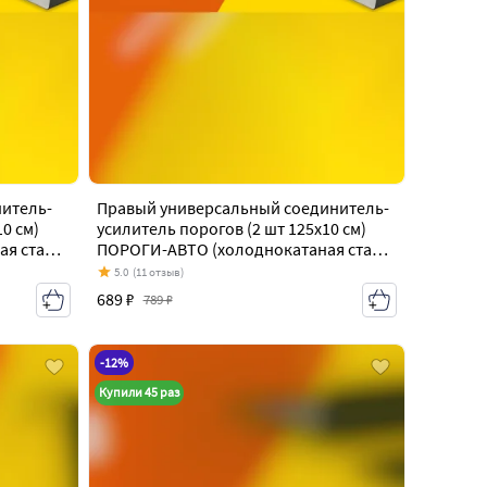
итель-
Правый универсальный соединитель-
0 см)
усилитель порогов (2 шт 125х10 см)
ая сталь
ПОРОГИ-АВТО (холоднокатаная сталь
ion 8 CT9A
1 мм) Mitsubishi Lancer Evolution 8 CT9A
5.0
(11 отзыв)
(2003-2005)
689 ₽
789 ₽
-12%
Купили 45 раз