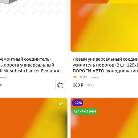
ремонтный соедиитель-
Левый универсальный соедин
ь порога универсальный
усилитель порогов (2 шт 125х1
l Mitsubishi Lancer Evolution 8
ПОРОГИ-АВТО (холоднокатан
03-2005)
1 мм) Mitsubishi Lancer Evolut
зыва)
5.0
(12 отзыва)
(2003-2005)
689 ₽
 ₽
789 ₽
-12%
Купили 2 раза