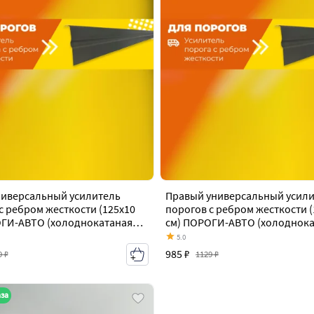
ниверсальный усилитель
Правый универсальный усил
с ребром жесткости (125х10
порогов с ребром жесткости (
ОГИ-АВТО (холоднокатаная
см) ПОРОГИ-АВТО (холоднок
м) Mitsubishi Lancer Evolution
сталь 1 мм) Mitsubishi Lancer 
5.0
003-2005)
8 CT9A (2003-2005)
985 ₽
9 ₽
1129 ₽
аза