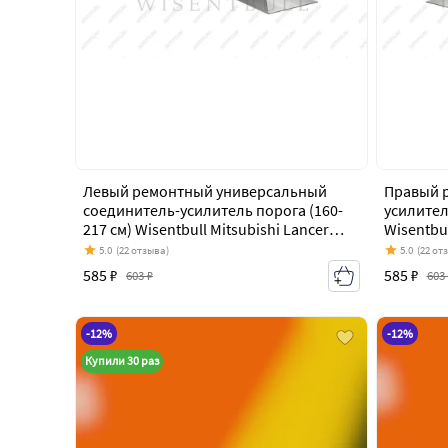
Левый ремонтный универсальный
Правый 
соединитель-усилитель порога (160-
усилител
217 см) Wisentbull Mitsubishi Lancer
Wisentbul
Evolution 8 CT9A (2003-2005)
CT9A (20
5.0
(22 отзыва)
5.0
(22 от
585 ₽
585 ₽
603 ₽
603
-12%
-12%
Купили 30 раз