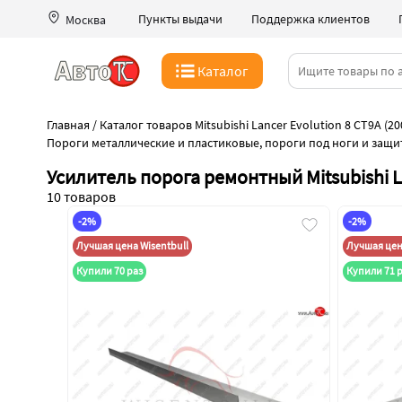
Пункты выдачи
Поддержка клиентов
Москва
Каталог
Главная
/
Каталог товаров Mitsubishi Lancer Evolution 8 CT9A (20
Пороги металлические и пластиковые, пороги под ноги и защи
Усилитель порога ремонтный Mitsubishi La
10 товаров
-2%
-2%
Лучшая цена Wisentbull
Лучшая цена
Купили 70 раз
Купили 71 