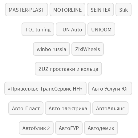
MASTER-PLAST
MOTORLINE
SEINTEX
Slik
TCC tuning
TUN Auto
UNIQOM
winbo russia
ZixiWheels
ZUZ проставки и кольца
«Приволжье-ТрансСервис НН»
Авто Услуги Юг
Авто-Пласт
Авто-электрика
АвтоАльянс
Автоблик 2
АвтоГУР
Автодемик