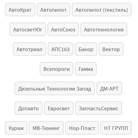
АвтоКрат
Автопилот
Автопилот (текстиль)
АвтосветЮг
АвтоСоюз
Автотехнология
Автотриал
АПС163
Бакор
Вектор
Всепороги
Гамма
Дизельные Технологии Запад
ДМ-АРТ
Допавто
Евросвет
ЗапчастьСервис
Кураж
МВ-Тюнинг
Нор-Пласт
НТ ГРУПП