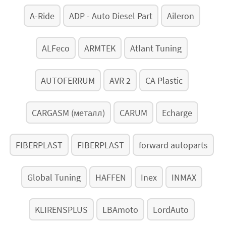
A-Ride
ADP - Auto Diesel Part
Aileron
ALFeco
ARMTEK
Atlant Tuning
AUTOFERRUM
AVR 2
CA Plastic
CARGASM (металл)
CARUM
Echarge
FIBERPLAST
FIBERPLAST
forward autoparts
Global Tuning
HAFFEN
Inex
INMAX
KLIRENSPLUS
LBAmoto
LordAuto