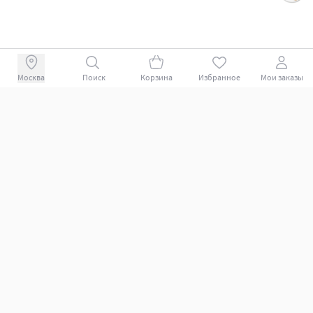
Поиск
Корзина
Избранное
Мои заказы
+78007009339
Покупателям
Поддержка клиентов.
Как совершить покупку?
Какие способы оплаты?
Какие способы доставки?
Как вернуть заказ?