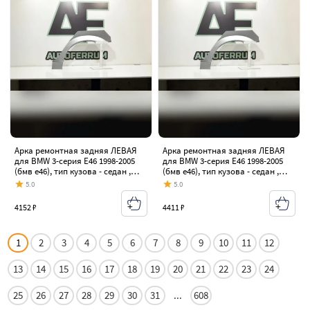
Арка ремонтная задняя ЛЕВАЯ
Арка ремонтная задняя ЛЕВАЯ
для BMW 3-серия E46 1998-2005
для BMW 3-серия E46 1998-2005
(бмв е46), тип кузова - седан ,
(бмв е46), тип кузова - седан ,
холоднокатаная сталь 0,8 мм
холоднокатаная сталь 1 мм
5.0
5.0
4152 ₽
4411 ₽
1
2
3
4
5
6
7
8
9
10
11
12
13
14
15
16
17
18
19
20
21
22
23
24
25
26
27
28
29
30
31
...
608