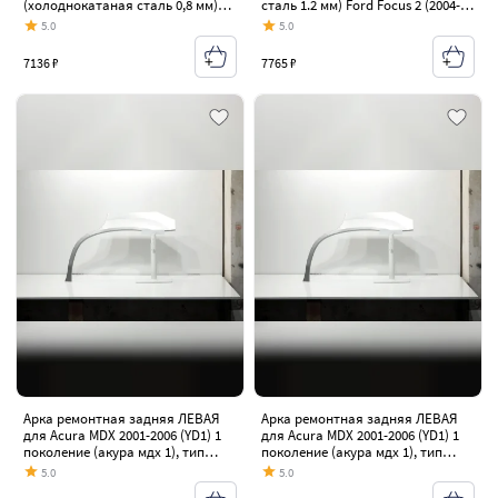
(холоднокатаная сталь 0,8 мм)
сталь 1.2 мм) Ford Focus 2 (2004-
Mazda CX-7 ER (2006-2012)
2011) универсал дорестайлинг,
5.0
5.0
дорестайлинг, рестайлинг
универсал рестайлинг
7136 ₽
7765 ₽
Арка ремонтная задняя ЛЕВАЯ
Арка ремонтная задняя ЛЕВАЯ
для Acura MDX 2001-2006 (YD1) 1
для Acura MDX 2001-2006 (YD1) 1
поколение (акура мдх 1), тип
поколение (акура мдх 1), тип
кузова - кроссовера ,
кузова - кроссовера ,
5.0
5.0
оцинкованная ЦИНК сталь 0,8 мм
оцинкованная ЦИНК сталь 1 мм