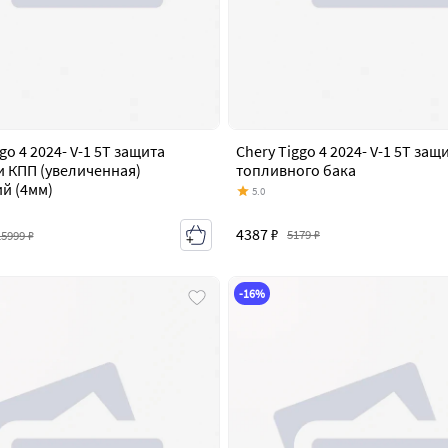
go 4 2024- V-1 5T защита
Chery Tiggo 4 2024- V-1 5T защ
и КПП (увеличенная)
топливного бака
й (4мм)
5.0
4387 ₽
5179 ₽
15999 ₽
-16%