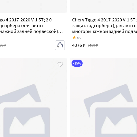
go 4 2017-2020 V-1 5T; 2 0
Chery Tiggo 4 2017-2020 V-1 5T;
дсорбера (для авто с
защита адсорбера (для авто с
чажной задней подвеской)
многорычажной задней подв
 alf0221al
Алюминий (4мм) alf0221al4
5.0
4376 ₽
99 ₽
5199 ₽
-15%