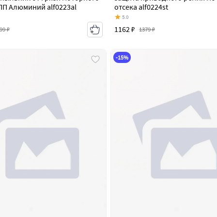
ПП Алюминий alf0223al
отсека alf0224st
5.0
1162 ₽
99 ₽
1379 ₽
-15%