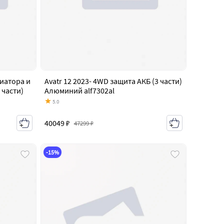
диатора и
Avatr 12 2023- 4WD защита АКБ (3 части)
 части)
Алюминий alf7302al
5.0
40049 ₽
47299 ₽
-15%