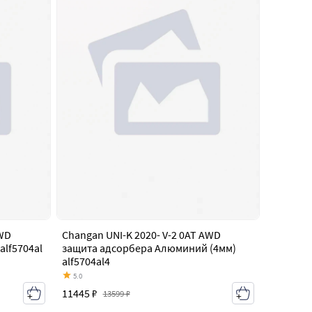
AWD
Changan UNI-K 2020- V-2 0AT AWD
lf5704al
защита адсорбера Алюминий (4мм)
alf5704al4
5.0
11445 ₽
13599 ₽