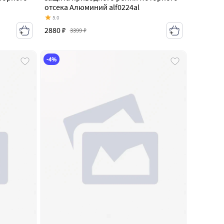
отсека Алюминий alf0224al
5.0
2880 ₽
3399 ₽
-4%