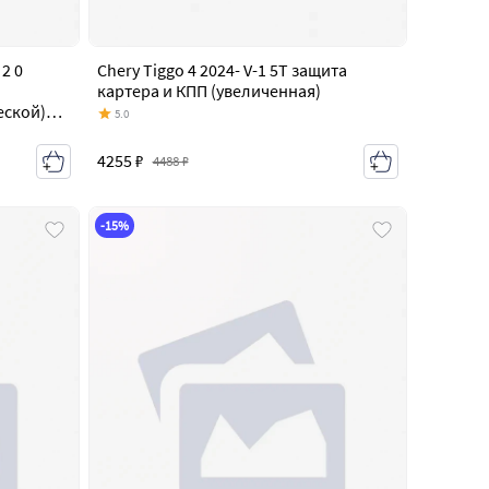
 2 0
Chery Tiggo 4 2024- V-1 5T защита
картера и КПП (увеличенная)
еской)
5.0
4255 ₽
4488 ₽
-15%