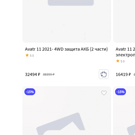
Avatr 11 2021- 4WD защита АКБ (2 части)
Avatr 11
электро
5.0
5.0
32494 ₽
16419 ₽
38399 ₽
-15%
-15%