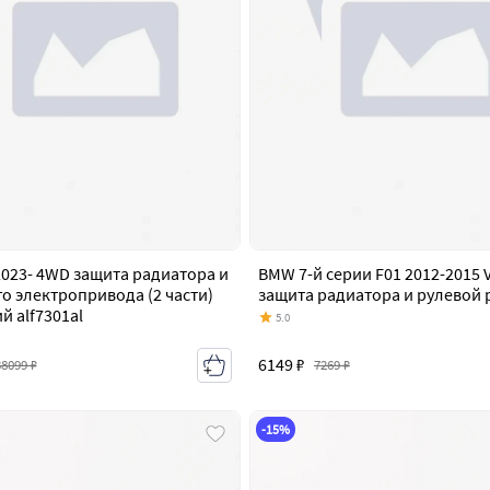
 2023- 4WD защита радиатора и
BMW 7-й серии F01 2012-2015 V
о электропривода (2 части)
защита радиатора и рулевой 
 alf7301al
5.0
6149 ₽
7269 ₽
38099 ₽
-15%