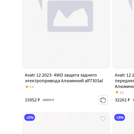
Avatr 12 2023- 4WD защита заднего
Avatr 12
электропривода Алюминий alf7303al
переднег
Алюминий
5.0
5.0
15952 ₽
32261 ₽
18899 ₽
-15%
-15%