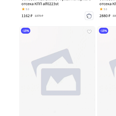
отсека КПП alf0223st
отсека К
5.0
5.0
1162 ₽
2880 ₽
1379 ₽
33
-15%
-15%