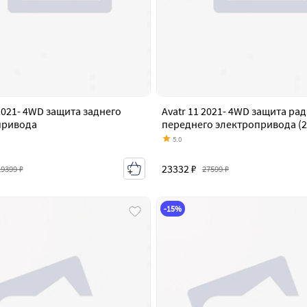
 2021- 4WD защита заднего
Avatr 11 2021- 4WD защита ра
привода
переднего электропривода (2
5.0
23332 ₽
19399 ₽
27599 ₽
-15%