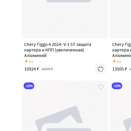
Chery Tiggo 4 2024- V-1 5T защита
Chery Tig
картера и КПП (увеличенная)
картера 
Алюминий
Алюмини
5.0
5.0
10924 ₽
13505 ₽
12375 ₽
-15%
-15%