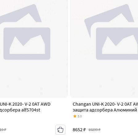
UNI-K 2020- V-2 0AT AWD
Changan UNI-K 2020- V-2 0AT 
дсорбера alf5704st
защита адсорбера Алюминий a
5.0
8652 ₽
19 ₽
10299 ₽