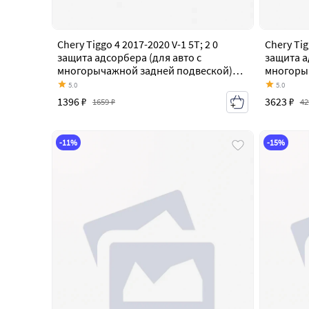
Chery Tiggo 4 2017-2020 V-1 5T; 2 0
Chery Tig
защита адсорбера (для авто с
защита а
многорычажной задней подвеской)
многоры
alf0221st
Алюминий
5.0
5.0
1396 ₽
3623 ₽
1659 ₽
42
-11%
-15%