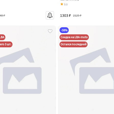
5.0
1303 ₽
48 ₽
2125 ₽
-38%
LBA
Скидка на LBA-moto
его 3 шт.
Остался последний