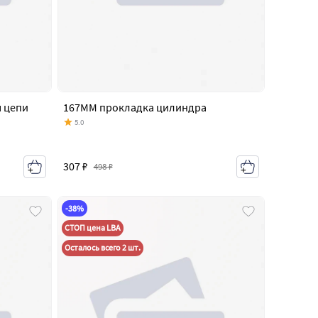
 цепи
167MM прокладка цилиндра
5.0
307 ₽
498 ₽
-38%
СТОП цена LBA
Осталось всего 2 шт.