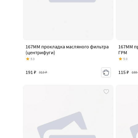
167MM прокладка масляного фильтра
167MM п
(центрифуги)
ГРМ
5.0
5.0
191 ₽
115 ₽
313 ₽
188