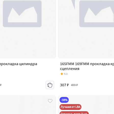
прокладка цилиндра
165FMM 169FMM прокладка 
сцепления
5.0
307 ₽
 ₽
499 ₽
-38%
Лучшая от LBA
Осталось всего 3 шт.