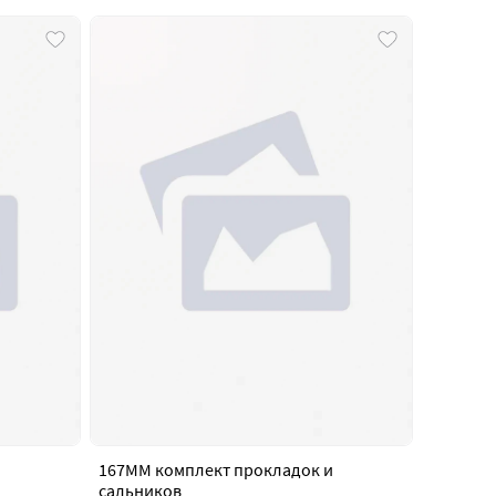
167MM комплект прокладок и
сальников