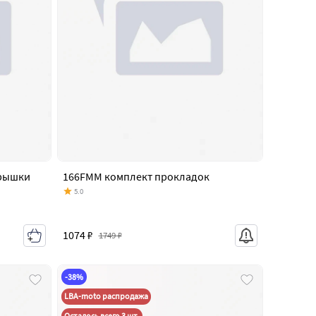
крышки
166FMM комплект прокладок
5.0
1074 ₽
1749 ₽
-38%
LBA-moto распродажа
Осталось всего 3 шт.