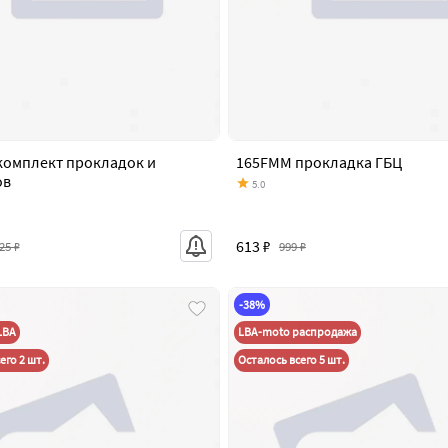
комплект прокладок и
165FMM прокладка ГБЦ
ов
5.0
613 ₽
25 ₽
999 ₽
-38%
LBA
LBA-moto распродажа
его 2 шт.
Осталось всего 5 шт.