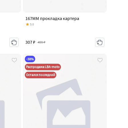
167MM прокладка картера
5.0
307 ₽
499 ₽
-38%
Распродажа LBA-moto
Остался последний