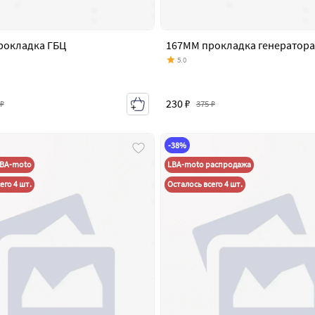
рокладка ГБЦ
167MM прокладка генератора
5.0
230 ₽
 ₽
375 ₽
-38%
LBA-moto
LBA-moto распродажа
его 4 шт.
Осталось всего 4 шт.