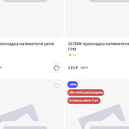
рокладка натяжителя цепи
167MM прокладка натяжителя
ГРМ
5.0
115 ₽
 ₽
188 ₽
-38%
LBA-moto распродажа
Осталось всего 3 шт.