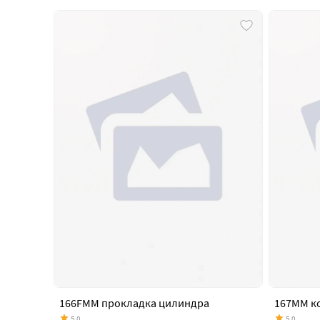
166FMM прокладка цилиндра
167MM к
5.0
5.0