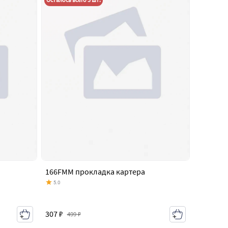
166FMM прокладка картера
5.0
307 ₽
499 ₽