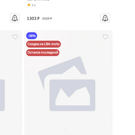
5.0
1303 ₽
2125 ₽
-38%
Скидка на LBA-moto
Остался последний