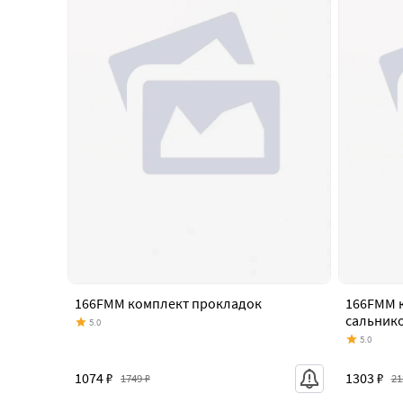
166FMM комплект прокладок
166FMM 
сальник
5.0
5.0
1074 ₽
1303 ₽
1749 ₽
21