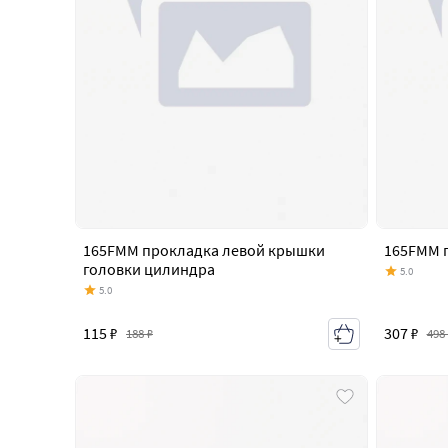
165FMM прокладка левой крышки
165FMM 
головки цилиндра
5.0
5.0
115 ₽
307 ₽
188 ₽
498