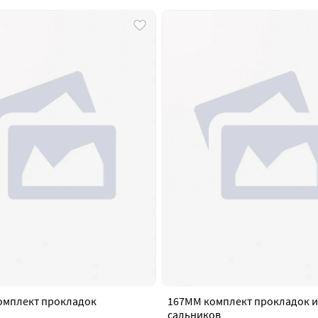
омплект прокладок
167MM комплект прокладок и
сальников