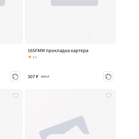
165FMM прокладка картера
5.0
307 ₽
499 ₽