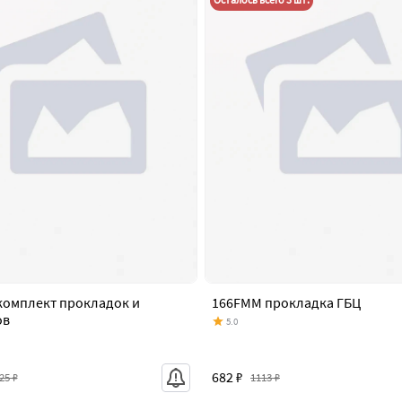
комплект прокладок и
166FMM прокладка ГБЦ
ов
5.0
682 ₽
25 ₽
1113 ₽