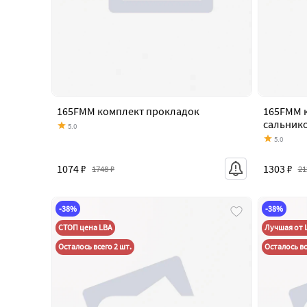
165FMM комплект прокладок
165FMM 
сальник
5.0
5.0
1074 ₽
1303 ₽
1748 ₽
21
-38%
-38%
СТОП цена LBA
Лучшая от 
Осталось всего 2 шт.
Осталось вс