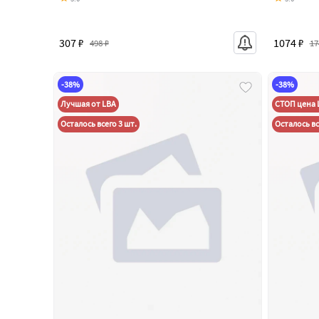
307 ₽
1074 ₽
498 ₽
17
-38%
-38%
Лучшая от LBA
СТОП цена 
Осталось всего 3 шт.
Осталось вс