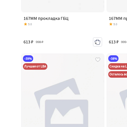
167MM прокладка ГБЦ
167MM п
5.0
5.0
613 ₽
613 ₽
998 ₽
999
-39%
-38%
Лучшая от LBA
Скидка на 
Осталось вс