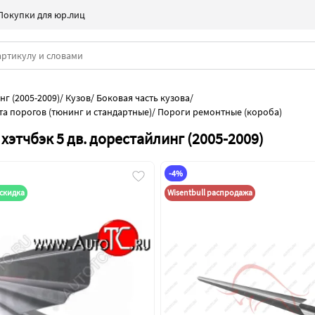
Покупки для юр.лиц
нг (2005-2009)
/
Кузов
/
Боковая часть кузова
/
та порогов (тюнинг и стандартные)
/
Пороги ремонтные (короба)
хэтчбэк 5 дв. дорестайлинг (2005-2009)
-4%
скидка
Wisentbull распродажа