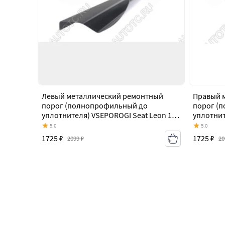
Левый металлический ремонтный
Правый 
порог (полнопрофильный до
порог (
уплотнителя) VSEPOROGI Seat Leon 1P
уплотнит
хэтчбэк 5 дв. дорестайлинг (2005-2009)
хэтчбэк 
5.0
5.0
1725 ₽
1725 ₽
2099 ₽
20