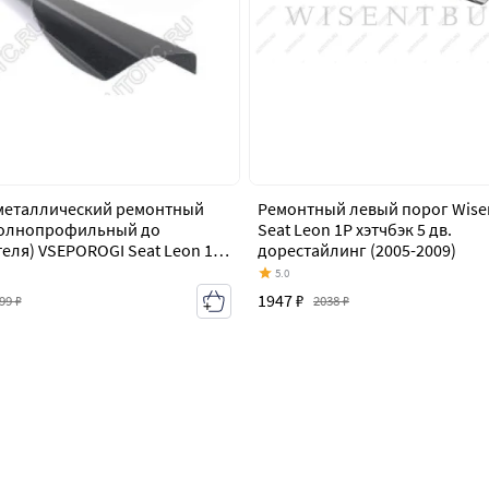
металлический ремонтный
Ремонтный левый порог Wisen
полнопрофильный до
Seat Leon 1P хэтчбэк 5 дв.
еля) VSEPOROGI Seat Leon 1P
дорестайлинг (2005-2009)
5 дв. дорестайлинг (2005-2009)
5.0
1947 ₽
99 ₽
2038 ₽