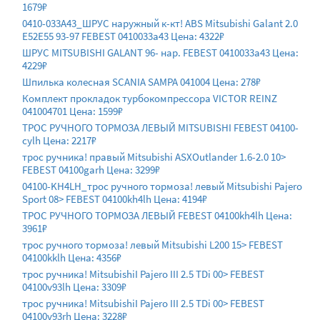
1679₽
0410-033A43_ШРУС наружный к-кт! ABS Mitsubishi Galant 2.0
E52E55 93-97 FEBEST 0410033a43 Цена: 4322₽
ШРУС MITSUBISHI GALANT 96- нар. FEBEST 0410033a43 Цена:
4229₽
Шпилька колесная SCANIA SAMPA 041004 Цена: 278₽
Комплект прокладок турбокомпрессора VICTOR REINZ
041004701 Цена: 1599₽
ТРОС РУЧНОГО ТОРМОЗА ЛЕВЫЙ MITSUBISHI FEBEST 04100-
cylh Цена: 2217₽
трос ручника! правый Mitsubishi ASXOutlander 1.6-2.0 10>
FEBEST 04100garh Цена: 3299₽
04100-KH4LH_трос ручного тормоза! левый Mitsubishi Pajero
Sport 08> FEBEST 04100kh4lh Цена: 4194₽
ТРОС РУЧНОГО ТОРМОЗА ЛЕВЫЙ FEBEST 04100kh4lh Цена:
3961₽
трос ручного тормоза! левый Mitsubishi L200 15> FEBEST
04100kklh Цена: 4356₽
трос ручника! MitsubishiI Pajero III 2.5 TDi 00> FEBEST
04100v93lh Цена: 3309₽
трос ручника! MitsubishiI Pajero III 2.5 TDi 00> FEBEST
04100v93rh Цена: 3228₽