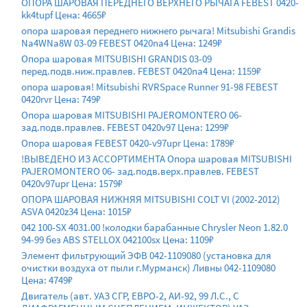
ОПОРА ШАРОВАЯ ПЕРЕДНЕГО ВЕРХНЕГО РЫЧАГА FEBEST 0420-
kk4tupf Цена: 4665₽
опора шаровая переднего нижнего рычага! Mitsubishi Grandis
Na4WNa8W 03-09 FEBEST 0420na4 Цена: 1249₽
Опора шаровая MITSUBISHI GRANDIS 03-09
перед.подв.ниж.правлев. FEBEST 0420na4 Цена: 1159₽
опора шаровая! Mitsubishi RVRSpace Runner 91-98 FEBEST
0420rvr Цена: 749₽
Опора шаровая MITSUBISHI PAJEROMONTERO 06-
зад.подв.правлев. FEBEST 0420v97 Цена: 1299₽
Опора шаровая FEBEST 0420-v97upr Цена: 1789₽
!ВЫВЕДЕНО ИЗ АССОРТИМЕНТА Опора шаровая MITSUBISHI
PAJEROMONTERO 06- зад.подв.верх.правлев. FEBEST
0420v97upr Цена: 1579₽
ОПОРА ШАРОВАЯ НИЖНЯЯ MITSUBISHI COLT VI (2002-2012)
ASVA 0420z34 Цена: 1015₽
042 100-SX 4031.00 !колодки барабанные Chrysler Neon 1.82.0
94-99 без ABS STELLOX 042100sx Цена: 1109₽
Элемент фильтрующий ЭФВ 042-1109080 (установка для
очистки воздуха от пыли г.Мурманск) Ливны 042-1109080
Цена: 4749₽
Двигатель (авт. УАЗ СГР, ЕВРО-2, АИ-92, 99 Л.С., С