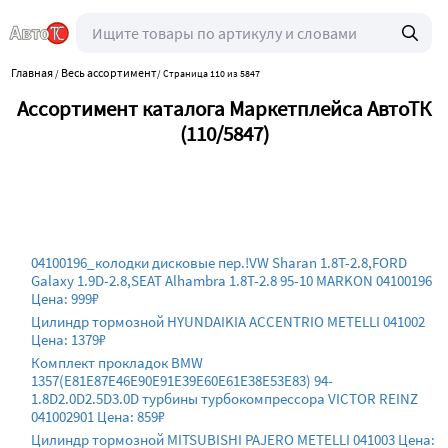
Главная
Весь ассортимент
/
/
Страница 110 из 5847
Ассортимент каталога Маркетплейса АвтоТК
(110/5847)
04100196_колодки дисковые пер.!VW Sharan 1.8T-2.8,FORD
Galaxy 1.9D-2.8,SEAT Alhambra 1.8T-2.8 95-10 MARKON 04100196
Цена: 999₽
Цилиндр тормозной HYUNDAIKIA ACCENTRIO METELLI 041002
Цена: 1379₽
Комплект прокладок BMW
1357(E81E87E46E90E91E39E60E61E38E53E83) 94-
1.8D2.0D2.5D3.0D турбины турбокомпрессора VICTOR REINZ
041002901 Цена: 859₽
Цилиндр тормозной MITSUBISHI PAJERO METELLI 041003 Цена: