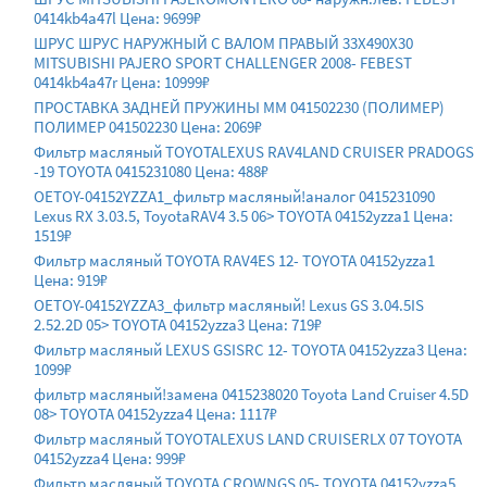
0414kb4a47l Цена: 9699₽
ШРУС ШРУС НАРУЖНЫЙ С ВАЛОМ ПРАВЫЙ 33X490X30
MITSUBISHI PAJERO SPORT CHALLENGER 2008- FEBEST
0414kb4a47r Цена: 10999₽
ПРОСТАВКА ЗАДНЕЙ ПРУЖИНЫ ММ 041502230 (ПОЛИМЕР)
ПОЛИМЕР 041502230 Цена: 2069₽
Фильтр масляный TOYOTALEXUS RAV4LAND CRUISER PRADOGS
-19 TOYOTA 0415231080 Цена: 488₽
OETOY-04152YZZA1_фильтр масляный!аналог 0415231090
Lexus RX 3.03.5, ToyotaRAV4 3.5 06> TOYOTA 04152yzza1 Цена:
1519₽
Фильтр масляный TOYOTA RAV4ES 12- TOYOTA 04152yzza1
Цена: 919₽
OETOY-04152YZZA3_фильтр масляный! Lexus GS 3.04.5IS
2.52.2D 05> TOYOTA 04152yzza3 Цена: 719₽
Фильтр масляный LEXUS GSISRC 12- TOYOTA 04152yzza3 Цена:
1099₽
фильтр масляный!замена 0415238020 Toyota Land Cruiser 4.5D
08> TOYOTA 04152yzza4 Цена: 1117₽
Фильтр масляный TOYOTALEXUS LAND CRUISERLX 07 TOYOTA
04152yzza4 Цена: 999₽
Фильтр масляный TOYOTA CROWNGS 05- TOYOTA 04152yzza5