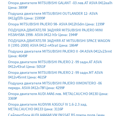
Опора двигателя MITSUBISHI GALANT -03 лев.AT ASVA 0412ealh
Цена: 3899₽
Подушка двигателя MITSUBISHI OUTLANDER 12- ASVA
0412gf2lh Цена: 15999₽
Опора MITSUBISHI PAJERO 98- ASVA 0412h5dm Цена: 1199₽
ПОДУШКА ДВИГАТЕЛЯ ЗАДНЯЯ MITSUBISHI PAJERO MINI
H53AH58A 1998- ASVA 0412-h5r Цена: 1944₽
ПОДУШКА ДВИГАТЕЛЯ ЗАДНЯЯ AT MITSUBISHI SPACE WAGON
II (1991-2000) ASVA 0412-n43rat Цена: 1864₽
Подушка двигателя MITSUBISHI PAJERO II -04 ASVA 0412v23rmt
Цена: 4649₽
Опора двигателя MITSUBISHI PAJERO 2 -99 задн.AT ASVA
0412v43rat Цена: 5051₽
Опора двигателя MITSUBISHI PAJERO 2 -99 задн.MT ASVA
0412v45rmt Цена: 4615₽
Подушка двигателя MITSUBISHI PAJERO IIIMONTERO -06
передн. ASVA 0412v78f Цена: 4299₽
Опора двигателя AUDI A4A6 лев. METALCAUCHO 04130 Цена:
3369₽
Опора двигателя AUDIVW A3GOLF IV 1.6-2.3 зад.
METALCAUCHO 04133 Цена: 3116₽
Сайлентблок AUDI A4A6A8 VW PASSAT B5 предн.подв.(мин.