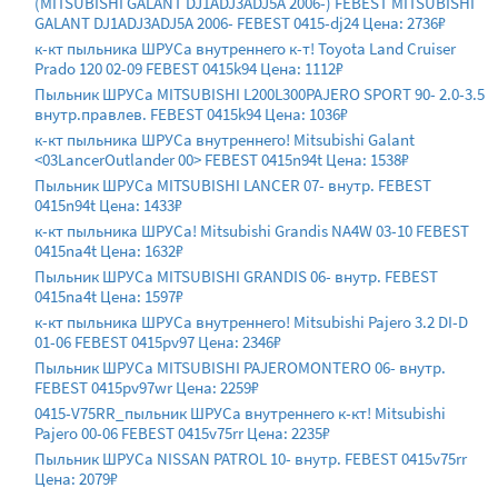
(MITSUBISHI GALANT DJ1ADJ3ADJ5A 2006-) FEBEST MITSUBISHI
GALANT DJ1ADJ3ADJ5A 2006- FEBEST 0415-dj24 Цена: 2736₽
к-кт пыльника ШРУСа внутреннего к-т! Toyota Land Cruiser
Prado 120 02-09 FEBEST 0415k94 Цена: 1112₽
Пыльник ШРУСа MITSUBISHI L200L300PAJERO SPORT 90- 2.0-3.5
внутр.правлев. FEBEST 0415k94 Цена: 1036₽
к-кт пыльника ШРУСа внутреннего! Mitsubishi Galant
<03LancerOutlander 00> FEBEST 0415n94t Цена: 1538₽
Пыльник ШРУСа MITSUBISHI LANCER 07- внутр. FEBEST
0415n94t Цена: 1433₽
к-кт пыльника ШРУСа! Mitsubishi Grandis NA4W 03-10 FEBEST
0415na4t Цена: 1632₽
Пыльник ШРУСа MITSUBISHI GRANDIS 06- внутр. FEBEST
0415na4t Цена: 1597₽
к-кт пыльника ШРУСа внутреннего! Mitsubishi Pajero 3.2 DI-D
01-06 FEBEST 0415pv97 Цена: 2346₽
Пыльник ШРУСа MITSUBISHI PAJEROMONTERO 06- внутр.
FEBEST 0415pv97wr Цена: 2259₽
0415-V75RR_пыльник ШРУСа внутреннего к-кт! Mitsubishi
Pajero 00-06 FEBEST 0415v75rr Цена: 2235₽
Пыльник ШРУСа NISSAN PATROL 10- внутр. FEBEST 0415v75rr
Цена: 2079₽