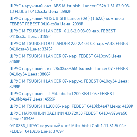
ШРУС наружный к-кт! ABS Mitsubishi Lancer CS2A 1.31.62.0 03-
13 FEBEST 0410cs3a Цена: 3982₽
ШРУС наружный MITSUBISHI Lancer (09-) (1.62.0) комплект
FEBEST FEBEST 0410-cs3a Цена: 2999₽
ШРУС MITSUBISHI LANCER IX 1.6-2.0 03-09 нар. FEBEST
0410cs3a Цена: 3199₽
ШРУС MITSUBISHI OUTLANDER 2.0-2.4 03-08 нар. +ABS FEBEST
0410csa43 Цена: 3345₽
ШРУС MITSUBISHI LANCER 07- нар. FEBEST 0410cw5 Цена:
5468₽
ШРУС наружный к-кт! 28x33x59.5Mitsubishi Lancer 07> FEBEST
0410cy34 Цена: 3808₽
ШРУС MITSUBISHI LANCER 07- наруж. FEBEST 0410cy34 Цена:
3299₽
ШРУС наружный к-т! Mitsubishi L200 KB4T 05> FEBEST
0410kb4a47 Цена: 4559₽
ШРУС MITSUBISHI L200 05- нар. FEBEST 0410kb4a47 Цена: 4199₽
ШРУС НАРУЖНЫЙ ЗАДНИЙ 43X72X33 FEBEST 0410-v97wra50
Цена: 16348₽
0410Z36_ШРУС наружный к-кт! Mitsubishi Colt 1.11.31.5i 04>
FEBEST 0410z36 Цена: 3769₽