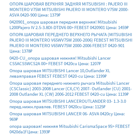
ОПОРА ШАРОВАЯ ВЕРХНЯЯ ЗАДНЯЯ MITSUBISHI : PAJERO III
MONTERO V75W MITSUBISHI PAJERO III MONTERO V75W 2000-
ASVA 0420-900 Цена: 1379₽
0420901_опора шаровая передняя верхняя! Mitsubishi
L200Pajero IV 2.5-3.8DI-DTDV6 00> FEBEST 0420901 Цена: 1459₽
ОПОРА ШАРОВАЯ ПЕРЕДНЕГО ВЕРХНЕГО РЫЧАГА (MITSUBISHI
PAJERO III MONTERO V65WV75W 2000-2006) FEBEST MITSUBISHI
PAJERO III MONTERO V65WV75W 2000-2006 FEBEST 0420-901
Цена: 1378₽
0420-CU_опора шаровая нижняя! Mitsubishi Lancer
CS5ACS5WCS2A 00> FEBEST 0420cu Цена: 1207₽
Опора шаровая MITSUBISHI Lancer 10,Outlander XL
леваяправая FEBEST FEBEST 0420-cu Цена: 1199₽
Опора шаровая переднего нижнего рычага Mitsubishi Lancer
(CSClassic) 2003-2008 Lancer (CX,CY) 2007- Outlander (CU) 2001-
2008 Outlander XL (CW) 2006-2012 FEBEST 0420-cu Цена: 1139₽
Опора шаровая MITSUBISHI LANCEROUTLANDER 03- 1.3-3.0
перед.нижн.правлев. FEBEST 0420cu Цена: 1125₽
Опора шаровая MITSUBISHI LANCER 06- ASVA 0420cy Цена:
969₽
опора шаровая! нижняя Mitsubishi CarismaSpace 95> FEBEST
0420da1f Цена: 1393₽