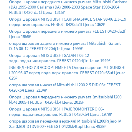
Опора шаровая переднего нижнего рычага Mitsubishi Carisma
(DA) 1995-2000 Carisma (DA) 2000-2003 Space Star 1998-2004
FEBEST 0420-da1f Цена: 1315₽
Опора шаровая MITSUBISHI CARISMASPACE STAR 98-06 1.3-1.9
перед.нижн.правлев. FEBEST 0420da1f Цена: 1362₽
Опора шаровая переднего нижнего рычага FEBEST 0420-da2f
Цена: 1959₽
опора шаровая заднего нижнего рычага! Mitsubishi Galant
DJ1A 06-12 FEBEST 0420dj1r Цена: 1999₽
Опора шаровая MITSUBISHI GALANT 06-12
задн.подв.ниж.правлев. FEBEST 0420dj1r Цена: 1949₽
!ВЫВЕДЕНО ИЗ АССОРТИМЕНТА Опора шаровая MITSUBISHI
L200 96-07 перед.подв.верх.правлев. FEBEST 0420k65uf Цена:
629₽
опора шаровая нижняя! Mitsubishi L200 2.5 DiD 06> FEBEST
0420kb4 Цена: 2134₽
Опора шаровая переднего нижнего рычага (mitsubishi l200
kb4t 2005-) FEBEST 0420-kb4 Цена: 2015₽
Опора шаровая MITSUBISHI PAJEROMONTERO 06-
перед.подв.ниж.правлев. FEBEST 0420kb4 Цена: 1979₽
опора шаровая передняя верхняя! Mitsubishi L200Pajero IV
2.5-3.8DI-DTDV6 00> FEBEST 0420kk4tupf Цена: 4938₽