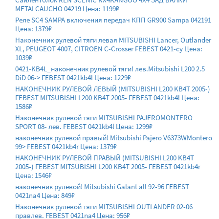
METALCAUCHO 04219 Цена: 1199₽
Реле SC4 SAMPA включения передач КПП GR900 Sampa 042191
Цена: 1379₽
Наконечник рулевой тяги левая MITSUBISHI Lancer, Outlander
XL, PEUGEOT 4007, CITROEN C-Crosser FEBEST 0421-cy Цена:
1039₽
0421-KB4L_наконечник рулевой тяги! лев.Mitsubishi L200 2.5
DiD 06-> FEBEST 0421kb4l Цена: 1229₽
НАКОНЕЧНИК РУЛЕВОЙ ЛЕВЫЙ (MITSUBISHI L200 KB4T 2005-)
FEBEST MITSUBISHI L200 KB4T 2005- FEBEST 0421kb4l Цена:
1586₽
Наконечник рулевой тяги MITSUBISHI PAJEROMONTERO
SPORT 08- лев. FEBEST 0421kb4l Цена: 1299₽
наконечник рулевой правый! Mitsubishi Pajero V6373WMontero
99> FEBEST 0421kb4r Цена: 1379₽
НАКОНЕЧНИК РУЛЕВОЙ ПРАВЫЙ (MITSUBISHI L200 KB4T
2005-) FEBEST MITSUBISHI L200 KB4T 2005- FEBEST 0421kb4r
Цена: 1546₽
наконечник рулевой! Mitsubishi Galant all 92-96 FEBEST
0421na4 Цена: 849₽
Наконечник рулевой тяги MITSUBISHI OUTLANDER 02-06
правлев. FEBEST 0421na4 Цена: 956₽