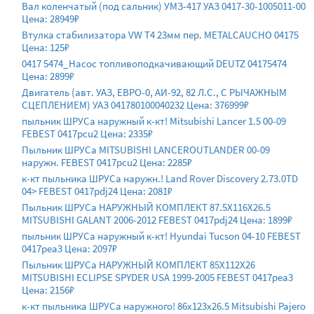
Вал коленчатый (под сальник) УМЗ-417 УАЗ 0417-30-1005011-00
Цена: 28949₽
Втулка стабилизатора VW T4 23мм пер. METALCAUCHO 04175
Цена: 125₽
0417 5474_Насос топливоподкачивающий DEUTZ 04175474
Цена: 2899₽
Двигатель (авт. УАЗ, ЕВРО-0, АИ-92, 82 Л.С., С РЫЧАЖНЫМ
СЦЕПЛЕНИЕМ) УАЗ 041780100040232 Цена: 376999₽
пыльник ШРУСа наружный к-кт! Mitsubishi Lancer 1.5 00-09
FEBEST 0417pcu2 Цена: 2335₽
Пыльник ШРУСа MITSUBISHI LANCEROUTLANDER 00-09
наружн. FEBEST 0417pcu2 Цена: 2285₽
к-кт пыльника ШРУСа наружн.! Land Rover Discovery 2.73.0TD
04> FEBEST 0417pdj24 Цена: 2081₽
Пыльник ШРУСа НАРУЖНЫЙ КОМПЛЕКТ 87.5X116X26.5
MITSUBISHI GALANT 2006-2012 FEBEST 0417pdj24 Цена: 1899₽
пыльник ШРУСа наружный к-кт! Hyundai Tucson 04-10 FEBEST
0417pea3 Цена: 2097₽
Пыльник ШРУСа НАРУЖНЫЙ КОМПЛЕКТ 85X112X26
MITSUBISHI ECLIPSE SPYDER USA 1999-2005 FEBEST 0417pea3
Цена: 2156₽
к-кт пыльника ШРУСа наружного! 86x123x26.5 Mitsubishi Pajero