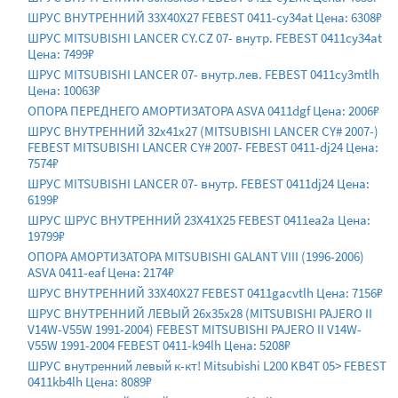
ШРУС ВНУТРЕННИЙ 33X40X27 FEBEST 0411-cy34at Цена: 6308₽
ШРУС MITSUBISHI LANCER CY.CZ 07- внутр. FEBEST 0411cy34at
Цена: 7499₽
ШРУС MITSUBISHI LANCER 07- внутр.лев. FEBEST 0411cy3mtlh
Цена: 10063₽
ОПОРА ПЕРЕДНЕГО АМОРТИЗАТОРА ASVA 0411dgf Цена: 2006₽
ШРУС ВНУТРЕННИЙ 32x41x27 (MITSUBISHI LANCER CY# 2007-)
FEBEST MITSUBISHI LANCER CY# 2007- FEBEST 0411-dj24 Цена:
7574₽
ШРУС MITSUBISHI LANCER 07- внутр. FEBEST 0411dj24 Цена:
6199₽
ШРУС ШРУС ВНУТРЕННИЙ 23X41X25 FEBEST 0411ea2a Цена:
19799₽
ОПОРА АМОРТИЗАТОРА MITSUBISHI GALANT VIII (1996-2006)
ASVA 0411-eaf Цена: 2174₽
ШРУС ВНУТРЕННИЙ 33X40X27 FEBEST 0411gacvtlh Цена: 7156₽
ШРУС ВНУТРЕННИЙ ЛЕВЫЙ 26x35x28 (MITSUBISHI PAJERO II
V14W-V55W 1991-2004) FEBEST MITSUBISHI PAJERO II V14W-
V55W 1991-2004 FEBEST 0411-k94lh Цена: 5208₽
ШРУС внутренний левый к-кт! Mitsubishi L200 KB4T 05> FEBEST
0411kb4lh Цена: 8089₽