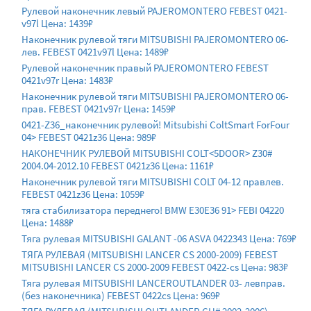
Рулевой наконечник левый PAJEROMONTERO FEBEST 0421-
v97l Цена: 1439₽
Наконечник рулевой тяги MITSUBISHI PAJEROMONTERO 06-
лев. FEBEST 0421v97l Цена: 1489₽
Рулевой наконечник правый PAJEROMONTERO FEBEST
0421v97r Цена: 1483₽
Наконечник рулевой тяги MITSUBISHI PAJEROMONTERO 06-
прав. FEBEST 0421v97r Цена: 1459₽
0421-Z36_наконечник рулевой! Mitsubishi ColtSmart ForFour
04> FEBEST 0421z36 Цена: 989₽
НАКОНЕЧНИК РУЛЕВОЙ MITSUBISHI COLT<5DOOR> Z30#
2004.04-2012.10 FEBEST 0421z36 Цена: 1161₽
Наконечник рулевой тяги MITSUBISHI COLT 04-12 правлев.
FEBEST 0421z36 Цена: 1059₽
тяга стабилизатора переднего! BMW E30E36 91> FEBI 04220
Цена: 1488₽
Тяга рулевая MITSUBISHI GALANT -06 ASVA 0422343 Цена: 769₽
ТЯГА РУЛЕВАЯ (MITSUBISHI LANCER CS 2000-2009) FEBEST
MITSUBISHI LANCER CS 2000-2009 FEBEST 0422-cs Цена: 983₽
Тяга рулевая MITSUBISHI LANCEROUTLANDER 03- левправ.
(без наконечника) FEBEST 0422cs Цена: 969₽