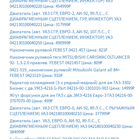
ДИАФРАГМЕННЫМ СЦЕПЛЕНИЕМ, ИНЖЕКТОР) УАЗ
042130100040220 Цена: 454999₽
Двигатель (авт. УАЗ СГР, ЕВРО-2, АИ-92, 99 Л.С., С
ДИАФРАГМЕННЫМ СЦЕПЛЕНИЕМ, ГУР, ИНЖЕКТОР) УАЗ
042130100040221 Цена: 317999₽
Двигатель (авт. УАЗ СГР, ЕВРО-3, АИ-92, 107 Л.С., С
ДИАФРАГМЕННЫМ СЦЕПЛЕНИЕМ, ИНЖЕКТОР) УАЗ
042130100040250 Цена: 490999₽
Наконечник рулевой FEBEST 0421-457 Цена: 821₽
Наконечник рулевой тяги MITSUBISHI CARISMACOLTLANCER
92- 1.3-2.0 правлев. FEBEST 0421457 Цена: 809₽
0421-519_наконечник рулевой! Mitsubishi Galant all 84>
FEBEST 0421519 Цена: 932₽
Радиатор охлаждения (3-х рядный медный) для ам ГАЗ-3302
Бизнес с дв.УМЗ-4216 G-Part 04216-00-1301010-003 Цена: 14999₽
Жгут форсунок для ам ГАЗ с дв.ЗМЗ-4216 Евро-3 ГАЗ 04216-00-
3707070-00 Цена: 499₽
Двигатель (авт. УАЗ СГР, ЕВРО-0, АИ-92, 89 Л.С., С РЫЧАЖНЫМ
СЦЕПЛЕНИЕМ) УАЗ 042180100040210 Цена: 377999₽
Двигатель (авт. УАЗ, ЕВРО-0, АИ-92, 89 Л.С., С
ДИАФРАГМЕННЫМ СЦЕПЛЕНИЕМ) УАЗ 042180100040230 Цена:
384999₽
Сайлентблок REN SCENIC RX4KANGOO 4X4 ЗАД БАЛКИ