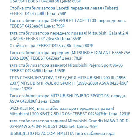
USA 96> FEBEST 0423ea8fl Цена: 803₽
Стойка стабилизатора Lacetti передняя левая (Febest)
FEBEST 0423-ea8fl Цена: 758₽
Тяга стабилизатора CHEVROLET LACETTI 03- пер.подв.лев.
FEBEST 0423ea8fl Цена: 799₽
тяга стабилизатора переднего правая! Mitsubishi Galant 2.4
USA 96> FEBEST 0423ea8fr Цена: 854₽
Стойка ст-ра FEBEST 0423-ea8fr Цена: 807₽
Тяга стабилизатора передняя (MITSUBISHI GALANT E55AE75A
1992-1996) FEBEST 0423eaf Цена: 781₽
тяга стабилизатора заднего! Mitsubishi Pajero Sport 96-06
FEBEST 0423k96f Цена: 1453₽
ТЯГА СТАБИЛИЗАТОРА ПЕРЕДНЯЯ MITSUBISHI L200 III (1996-
2007) MITSUBISHI PAJERO SPORT I (1998-2008) ASVA 0423-k96f
Цена: 1329₽
Тяга стабилизатора MITSUBISHI PAJERO SPORT 98- передн.
ASVA 0423k96f Цена: 1269₽
0423-KL3TFR_тяга стабилизатора переднего правая!
Mitsubishi L200 KB4T 2.5D-ID 06> FEBEST 0423kl3tfr Цена: 1231₽
тяга стабилизатора заднего! Mitsubishi Grandis NA8W 2.0DiD
05>NA4W 2.4i 04> FEBEST 0423na4r Цена: 789₽
!ВЫВЕДЕНО ИЗ АССОРТИМЕНТА Тяга стабилизатора