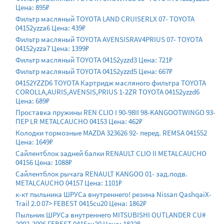
Цена: 895₽
Фильтр масляный TOYOTA LAND CRUISERLX 07- TOYOTA
04152yzza6 Цена: 439₽
Фильтр масляный TOYOTA AVENSISRAV4PRIUS 07- TOYOTA
04152yzza7 Цена: 1399₽
Фильтр масляный TOYOTA 04152yzzd3 Цена: 721₽
Фильтр масляный TOYOTA 04152yzzd5 Цена: 667₽
04152YZZD6 TOYOTA Картридж масляного фильтра TOYOTA
COROLLA,AURIS,AVENSIS,PRIUS 1-2ZR TOYOTA 04152yzzd6
Цена: 689₽
Проставка пружины REN CLIO I 90-98II 98-KANGOOTWINGO 93-
ПЕР LR METALCAUCHO 04153 Цена: 462₽
Колодки тормозные MAZDA 323626 92- перед. REMSA 041552
Цена: 1649₽
Сайлентблок задней балки RENAULT CLIO II METALCAUCHO
04156 Цена: 1088₽
Сайлентблок рычага RENAULT KANGOO 01- зад.подв.
METALCAUCHO 04157 Цена: 1101₽
к-кт пыльника ШРУСа внутреннего! резина Nissan QashqaiX-
Trail 2.0 07> FEBEST 0415cu20 Цена: 1862₽
Пыльник ШРУСа внутреннего MITSUBISHI OUTLANDER CU#
2002-2006 FEBEST 0415cu20 Цена: 1822₽