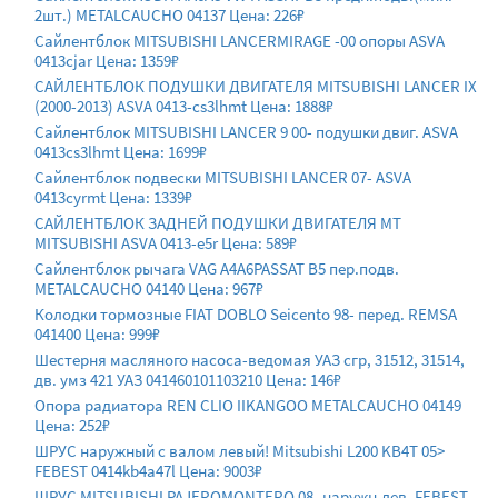
2шт.) METALCAUCHO 04137 Цена: 226₽
Сайлентблок MITSUBISHI LANCERMIRAGE -00 опоры ASVA
0413cjar Цена: 1359₽
САЙЛЕНТБЛОК ПОДУШКИ ДВИГАТЕЛЯ MITSUBISHI LANCER IX
(2000-2013) ASVA 0413-cs3lhmt Цена: 1888₽
Сайлентблок MITSUBISHI LANCER 9 00- подушки двиг. ASVA
0413cs3lhmt Цена: 1699₽
Сайлентблок подвески MITSUBISHI LANCER 07- ASVA
0413cyrmt Цена: 1339₽
САЙЛЕНТБЛОК ЗАДНЕЙ ПОДУШКИ ДВИГАТЕЛЯ MT
MITSUBISHI ASVA 0413-e5r Цена: 589₽
Сайлентблок рычага VAG A4A6PASSAT B5 пер.подв.
METALCAUCHO 04140 Цена: 967₽
Колодки тормозные FIAT DOBLO Seicento 98- перед. REMSA
041400 Цена: 999₽
Шестерня масляного насоса-ведомая УАЗ сгр, 31512, 31514,
дв. умз 421 УАЗ 041460101103210 Цена: 146₽
Опора радиатора REN CLIO IIKANGOO METALCAUCHO 04149
Цена: 252₽
ШРУС наружный с валом левый! Mitsubishi L200 KB4T 05>
FEBEST 0414kb4a47l Цена: 9003₽
ШРУС MITSUBISHI PAJEROMONTERO 08- наружн.лев. FEBEST