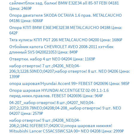
сайлентблок зад. балки! BMW E32E34 all 85-97 FEBI 04181
Цена: 2469₽
Опора двигателя SKODA OCTAVIA 1.6 прав. METALCAUCHO
04186 Цена: 6066₽
Опора КПП BMW E36E34E32E38 METALCAUCHO 04188 Цена:
642₽
Тяга кулисы КПП PGT 206 METALCAUCHO 04200 Цена: 1686₽
Отбойник капота CHEVROLET AVEO 2008-2011 хэтчбек
длинный SVS 0420021053 Цена: 849₽
Отвертки. набор 4 шт NEO 04204 Цена: 1169₽
набор отверток! 7 шт.;04206_NE0;04-
206;3;1228.50NEO;04207;набор отверток! 8 шт. NEO 04206 Цена:
1399₽
опора шаровая!Hyundai Accent 99> FEBEST 0420696 Цена: 985₽
Опора шаровая HYUNDAI ACCENTGETZ 02-09 1.1-1.6
перед.нижн.правлев. FEBEST 0420696 Цена: 964₽
04-207_набор отверток! 8 шт.;04207_NE0;04-
207;2;1259.78NEO;04208;04-208_набор отверток! 9 шт. NEO
04207 Цена: 2579₽
набор отверток! 9 шт.;04208_NE0;04-
208;2;1842.91FEBEST;0420CU;опора шаровая нижняя!
Mitsubishi Lancer CS5ACS5WCS2A 00> NEO 04208 Цена: 2999₽