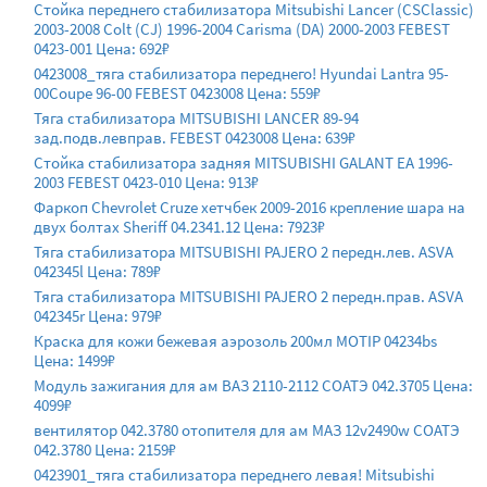
Стойка переднего стабилизатора Mitsubishi Lancer (CSClassic)
2003-2008 Colt (CJ) 1996-2004 Carisma (DA) 2000-2003 FEBEST
0423-001 Цена: 692₽
0423008_тяга стабилизатора переднего! Hyundai Lantra 95-
00Coupe 96-00 FEBEST 0423008 Цена: 559₽
Тяга стабилизатора MITSUBISHI LANCER 89-94
зад.подв.левправ. FEBEST 0423008 Цена: 639₽
Стойка стабилизатора задняя MITSUBISHI GALANT EA 1996-
2003 FEBEST 0423-010 Цена: 913₽
Фаркоп Chevrolet Cruze хетчбек 2009-2016 крепление шара на
двух болтах Sheriff 04.2341.12 Цена: 7923₽
Тяга стабилизатора MITSUBISHI PAJERO 2 передн.лев. ASVA
042345l Цена: 789₽
Тяга стабилизатора MITSUBISHI PAJERO 2 передн.прав. ASVA
042345r Цена: 979₽
Краска для кожи бежевая аэрозоль 200мл MOTIP 04234bs
Цена: 1499₽
Модуль зажигания для ам ВАЗ 2110-2112 СОАТЭ 042.3705 Цена:
4099₽
вентилятор 042.3780 отопителя для ам МАЗ 12v2490w СОАТЭ
042.3780 Цена: 2159₽
0423901_тяга стабилизатора переднего левая! Mitsubishi