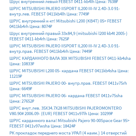
Шрус внутренний левый FEBEST 0411-kb4lh Цена: 7638₽
ШРУС MITSUBISHI PAJERO IISPORT IL200 III-IV 2.4D-3.0 91-
внутр.лев. FEBEST 0411kb4lh Цена: 7749₽
ШРУС внутренний к-кт! Mitsubishi L200 (KB4T) 05> FEBEST
0411kb4rh Цена: 8074₽
Шрус внутренний правый 33x84,9 (mitsubishi l200 kb4t 2005-)
FEBEST 0411-kb4rh Цена: 7625₽
ШРУС MITSUBISHI PAJERO IISPORT IL200 III-IV 2.4D-3.0 91-
внутр.прав. FEBEST 0411kb4rh Цена: 7449₽
ШРУС КАРДАННОГО ВАЛА 30X MITSUBISHI FEBEST 0411-kb4sha
Цена: 10833₽
ШРУС MITSUBISHI L200 05- кардана FEBEST 0411kb4sha Цена:
11219₽
ШРУС MITSUBISHI PAJERO 00- внутр.прав. FEBEST 0411v75rh
Цена: 6649₽
ШРУС MITSUBISHI PAJERO 06- кардана FEBEST 0411v75sha
Цена: 27652₽
ШРУС внут.лев. 35X34.7X28 MITSUBISHI PAJEROMONTERO
V80.90# 2006.09- (EUR) FEBEST 0411v97lh Цена: 10299₽
ШРУС карданного вала! Mitsubishi Pajero 90-00Space Gear 95>
FEBEST 0411v97wsha Цена: 18424₽
РК прокладок переднего моста УРАЛ (4 наим.) 14 отверстий