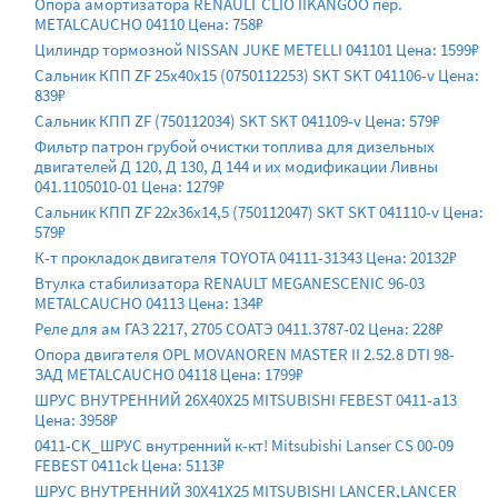
Опора амортизатора RENAULT CLIO IIKANGOO пер.
METALCAUCHO 04110 Цена: 758₽
Цилиндр тормозной NISSAN JUKE METELLI 041101 Цена: 1599₽
Сальник КПП ZF 25х40х15 (0750112253) SKT SKT 041106-v Цена:
839₽
Сальник КПП ZF (750112034) SKT SKT 041109-v Цена: 579₽
Фильтр патрон грубой очистки топлива для дизельных
двигателей Д 120, Д 130, Д 144 и их модификации Ливны
041.1105010-01 Цена: 1279₽
Сальник КПП ZF 22х36х14,5 (750112047) SKT SKT 041110-v Цена:
579₽
К-т прокладок двигателя TOYOTA 04111-31343 Цена: 20132₽
Втулка стабилизатора RENAULT MEGANESCENIC 96-03
METALCAUCHO 04113 Цена: 134₽
Реле для ам ГАЗ 2217, 2705 СОАТЭ 0411.3787-02 Цена: 228₽
Опора двигателя OPL MOVANOREN MASTER II 2.52.8 DTI 98-
ЗАД METALCAUCHO 04118 Цена: 1799₽
ШРУС ВНУТРЕННИЙ 26X40X25 MITSUBISHI FEBEST 0411-a13
Цена: 3958₽
0411-CK_ШРУС внутренний к-кт! Mitsubishi Lanser CS 00-09
FEBEST 0411ck Цена: 5113₽
ШРУС ВНУТРЕННИЙ 30X41X25 MITSUBISHI LANCER,LANCER