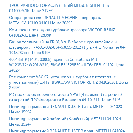
ТРОС РУЧНОГО ТОРМОЗА ЛЕВЫЙ MITSUBISHI FEBEST
04100v97lh Цена: 3125₽
Опора двигателя RENAULT MEGANE II пер. прав.
METALCAUCHO 04101 Цена: 3089₽
Комплект прокладок турбокомпрессора VICTOR REINZ
041012401 Цена: 2899₽
Бачок топливный на ПЖД 8 л. В сборе с кронштейном и
штуцером. ТУ4591-002-834-63855-2012 (1 уп. - 4 ш No name 04-
1015262пш Цена: 919₽
400436HP (1404700005) !крышка бензобака MB
W123W124W201W210, BMW E34E28E30 all 76> FEBI 04102 Цена:
2402₽
Ремкомплект VAG 07- установочн. турбонагнетателя (с
уплотнениями) 1.4TSI BWKCAVA VICTOR REINZ 041020201 Цена:
2799₽
РК прокладок переднего моста УРАЛ (4 наимен.) паронит 8
отверстий ПРОФподложка Балаково 04-10-211 Цена: 214₽
Цилиндр тормозной RENAULT DUSTER лев. METELLI 041023
Цена: 1599₽
Цилиндр тормозной рабочий (Колёсный) METELLI 04-1024
Цена: 1524₽
Цилиндр тормозной RENAULT DUSTER прав. METELLI 041024