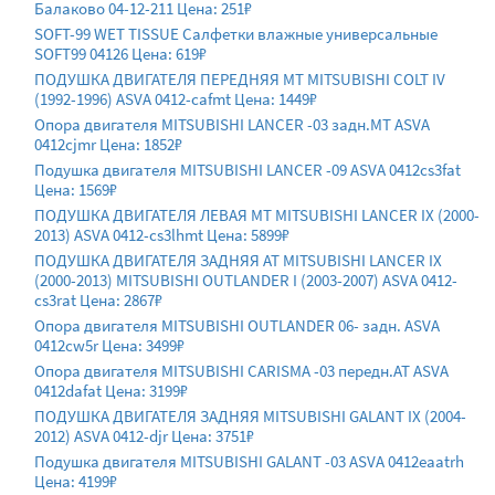
Балаково 04-12-211 Цена: 251₽
SOFT-99 WET TISSUE Салфетки влажные универсальные
SOFT99 04126 Цена: 619₽
ПОДУШКА ДВИГАТЕЛЯ ПЕРЕДНЯЯ MT MITSUBISHI COLT IV
(1992-1996) ASVA 0412-cafmt Цена: 1449₽
Опора двигателя MITSUBISHI LANCER -03 задн.MT ASVA
0412cjmr Цена: 1852₽
Подушка двигателя MITSUBISHI LANCER -09 ASVA 0412cs3fat
Цена: 1569₽
ПОДУШКА ДВИГАТЕЛЯ ЛЕВАЯ MT MITSUBISHI LANCER IX (2000-
2013) ASVA 0412-cs3lhmt Цена: 5899₽
ПОДУШКА ДВИГАТЕЛЯ ЗАДНЯЯ AT MITSUBISHI LANCER IX
(2000-2013) MITSUBISHI OUTLANDER I (2003-2007) ASVA 0412-
cs3rat Цена: 2867₽
Опора двигателя MITSUBISHI OUTLANDER 06- задн. ASVA
0412cw5r Цена: 3499₽
Опора двигателя MITSUBISHI CARISMA -03 передн.AT ASVA
0412dafat Цена: 3199₽
ПОДУШКА ДВИГАТЕЛЯ ЗАДНЯЯ MITSUBISHI GALANT IX (2004-
2012) ASVA 0412-djr Цена: 3751₽
Подушка двигателя MITSUBISHI GALANT -03 ASVA 0412eaatrh
Цена: 4199₽