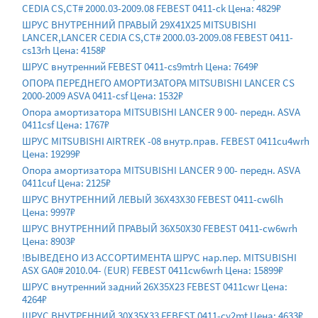
CEDIA CS,CT# 2000.03-2009.08 FEBEST 0411-ck Цена: 4829₽
ШРУС ВНУТРЕННИЙ ПРАВЫЙ 29X41X25 MITSUBISHI
LANCER,LANCER CEDIA CS,CT# 2000.03-2009.08 FEBEST 0411-
cs13rh Цена: 4158₽
ШРУС внутренний FEBEST 0411-cs9mtrh Цена: 7649₽
ОПОРА ПЕРЕДНЕГО АМОРТИЗАТОРА MITSUBISHI LANCER CS
2000-2009 ASVA 0411-csf Цена: 1532₽
Опора амортизатора MITSUBISHI LANCER 9 00- передн. ASVA
0411csf Цена: 1767₽
ШРУС MITSUBISHI AIRTREK -08 внутр.прав. FEBEST 0411cu4wrh
Цена: 19299₽
Опора амортизатора MITSUBISHI LANCER 9 00- передн. ASVA
0411cuf Цена: 2125₽
ШРУС ВНУТРЕННИЙ ЛЕВЫЙ 36X43X30 FEBEST 0411-cw6lh
Цена: 9997₽
ШРУС ВНУТРЕННИЙ ПРАВЫЙ 36X50X30 FEBEST 0411-cw6wrh
Цена: 8903₽
!ВЫВЕДЕНО ИЗ АССОРТИМЕНТА ШРУС нар.пер. MITSUBISHI
ASX GA0# 2010.04- (EUR) FEBEST 0411cw6wrh Цена: 15899₽
ШРУС внутренний задний 26X35X23 FEBEST 0411cwr Цена:
4264₽
ШРУС ВНУТРЕННИЙ 30X35X33 FEBEST 0411-cy2mt Цена: 4633₽