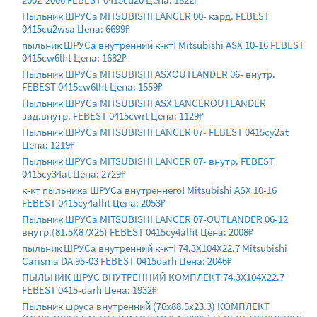
Пыльник ШРУСа MITSUBISHI LANCER 00- кард. FEBEST
0415cu2wsa Цена: 6699₽
пыльник ШРУСа внутренний к-кт! Mitsubishi ASX 10-16 FEBEST
0415cw6lht Цена: 1682₽
Пыльник ШРУСа MITSUBISHI ASXOUTLANDER 06- внутр.
FEBEST 0415cw6lht Цена: 1559₽
Пыльник ШРУСа MITSUBISHI ASX LANCEROUTLANDER
зад.внутр. FEBEST 0415cwrt Цена: 1129₽
Пыльник ШРУСа MITSUBISHI LANCER 07- FEBEST 0415cy2at
Цена: 1219₽
Пыльник ШРУСа MITSUBISHI LANCER 07- внутр. FEBEST
0415cy34at Цена: 2729₽
к-кт пыльника ШРУСа внутреннего! Mitsubishi ASX 10-16
FEBEST 0415cy4alht Цена: 2053₽
Пыльник ШРУСа MITSUBISHI LANCER 07-OUTLANDER 06-12
внутр.(81.5X87X25) FEBEST 0415cy4alht Цена: 2008₽
пыльник ШРУСа внутренний к-кт! 74.3X104X22.7 Mitsubishi
Carisma DA 95-03 FEBEST 0415darh Цена: 2046₽
ПЫЛЬНИК ШРУС ВНУТРЕННИЙ КОМПЛЕКТ 74.3X104X22.7
FEBEST 0415-darh Цена: 1932₽
Пыльник шруса внутренний (76x88.5x23.3) КОМПЛЕКТ