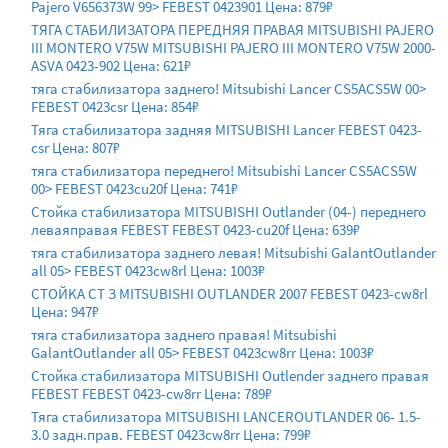
Pajero V656373W 99> FEBEST 0423901 Цена: 879₽
ТЯГА СТАБИЛИЗАТОРА ПЕРЕДНЯЯ ПРАВАЯ MITSUBISHI PAJERO
III MONTERO V75W MITSUBISHI PAJERO III MONTERO V75W 2000-
ASVA 0423-902 Цена: 621₽
тяга стабилизатора заднего! Mitsubishi Lancer CS5ACS5W 00>
FEBEST 0423csr Цена: 854₽
Тяга стабилизатора задняя MITSUBISHI Lancer FEBEST 0423-
csr Цена: 807₽
тяга стабилизатора переднего! Mitsubishi Lancer CS5ACS5W
00> FEBEST 0423cu20f Цена: 741₽
Стойка стабилизатора MITSUBISHI Outlander (04-) переднего
леваяправая FEBEST FEBEST 0423-cu20f Цена: 639₽
тяга стабилизатора заднего левая! Mitsubishi GalantOutlander
all 05> FEBEST 0423cw8rl Цена: 1003₽
СТОЙKA СТ З MITSUBISHI OUTLANDER 2007 FEBEST 0423-cw8rl
Цена: 947₽
тяга стабилизатора заднего правая! Mitsubishi
GalantOutlander all 05> FEBEST 0423cw8rr Цена: 1003₽
Стойка стабилизатора MITSUBISHI Outlender заднего правая
FEBEST FEBEST 0423-cw8rr Цена: 789₽
Тяга стабилизатора MITSUBISHI LANCEROUTLANDER 06- 1.5-
3.0 задн.прав. FEBEST 0423cw8rr Цена: 799₽