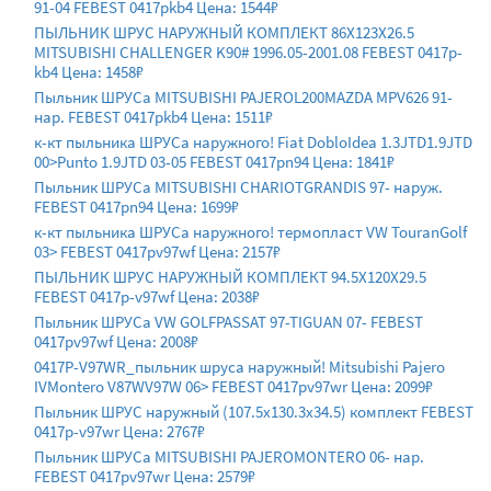
91-04 FEBEST 0417pkb4 Цена: 1544₽
ПЫЛЬНИК ШРУС НАРУЖНЫЙ КОМПЛЕКТ 86X123X26.5
MITSUBISHI CHALLENGER K90# 1996.05-2001.08 FEBEST 0417p-
kb4 Цена: 1458₽
Пыльник ШРУСа MITSUBISHI PAJEROL200MAZDA MPV626 91-
нар. FEBEST 0417pkb4 Цена: 1511₽
к-кт пыльника ШРУСа наружного! Fiat DobloIdea 1.3JTD1.9JTD
00>Punto 1.9JTD 03-05 FEBEST 0417pn94 Цена: 1841₽
Пыльник ШРУСа MITSUBISHI CHARIOTGRANDIS 97- наруж.
FEBEST 0417pn94 Цена: 1699₽
к-кт пыльника ШРУСа наружного! термопласт VW TouranGolf
03> FEBEST 0417pv97wf Цена: 2157₽
ПЫЛЬНИК ШРУС НАРУЖНЫЙ КОМПЛЕКТ 94.5X120X29.5
FEBEST 0417p-v97wf Цена: 2038₽
Пыльник ШРУСа VW GOLFPASSAT 97-TIGUAN 07- FEBEST
0417pv97wf Цена: 2008₽
0417P-V97WR_пыльник шруса наружный! Mitsubishi Pajero
IVMontero V87WV97W 06> FEBEST 0417pv97wr Цена: 2099₽
Пыльник ШРУС наружный (107.5x130.3x34.5) комплект FEBEST
0417p-v97wr Цена: 2767₽
Пыльник ШРУСа MITSUBISHI PAJEROMONTERO 06- нар.
FEBEST 0417pv97wr Цена: 2579₽