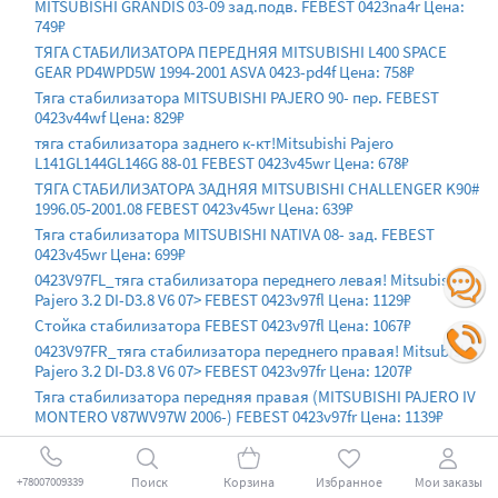
MITSUBISHI GRANDIS 03-09 зад.подв. FEBEST 0423na4r Цена:
749₽
ТЯГА СТАБИЛИЗАТОРА ПЕРЕДНЯЯ MITSUBISHI L400 SPACE
GEAR PD4WPD5W 1994-2001 ASVA 0423-pd4f Цена: 758₽
Тяга стабилизатора MITSUBISHI PAJERO 90- пер. FEBEST
0423v44wf Цена: 829₽
тяга стабилизатора заднего к-кт!Mitsubishi Pajero
L141GL144GL146G 88-01 FEBEST 0423v45wr Цена: 678₽
ТЯГА СТАБИЛИЗАТОРА ЗАДНЯЯ MITSUBISHI CHALLENGER K90#
1996.05-2001.08 FEBEST 0423v45wr Цена: 639₽
Тяга стабилизатора MITSUBISHI NATIVA 08- зад. FEBEST
0423v45wr Цена: 699₽
0423V97FL_тяга стабилизатора переднего левая! Mitsubishi
Pajero 3.2 DI-D3.8 V6 07> FEBEST 0423v97fl Цена: 1129₽
Стойка стабилизатора FEBEST 0423v97fl Цена: 1067₽
0423V97FR_тяга стабилизатора переднего правая! Mitsubishi
Pajero 3.2 DI-D3.8 V6 07> FEBEST 0423v97fr Цена: 1207₽
Тяга стабилизатора передняя правая (MITSUBISHI PAJERO IV
MONTERO V87WV97W 2006-) FEBEST 0423v97fr Цена: 1139₽
Тяга датчика положения кузова MITSUBISHI PAJERO 06-
FEBEST 0423v97r Цена: 3999₽
Поиск
Корзина
Избранное
Мои заказы
+78007009339
ТЯГА СТАБИЛИЗАТОРА ПЕРЕДНЯЯ MITSUBISHI COLT VI (2002-