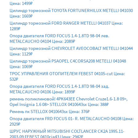
Цена: 1499₽
Цилиндр тормозной TOYOTA FORTUNERHILUX METELLI 041030
Цена: 1669₽
Цилиндр тормозной FORD RANGER METELLI 041037 Цена:
1289₽
Опора двигателя FORD FOCUS 1.4-1.8TD 98-04 лев.
METALCAUCHO 04104 Цена: 2089₽
Цилиндр тормозной CHEVROLET AVEOCOBALT METELLI 041044
Цена: 1129₽
Цилиндр тормозной PSAOPEL C4CORSA208 METELLI 041048
Цена: 1069₽
ТРОС УПРАВЛЕНИЯ ОТОПИТЕЛЕМ FEBEST 04105-cut Цена:
532₽
Опора двигателя FORD FOCUS 1.4-1.8TD 98-04 зад.
METALCAUCHO 04106 Цена: 1899₽
ремень поликлиновой! 4PK643EE Chevrolet Cruze1.6-1.8 09>,
Opel Insignia 1.6 08> STELLOX 0410643sx Цена: 388₽
Ремень пк STELLOX 0410643sx Цена: 376₽
Опора двигателя FRD FOCUS 01- R. METALCAUCHO 04108 Цена:
2929₽
ШРУС НАРУЖНЫЙ MITSUBISHI COLTLANCER CK2A 1995.11-
2003.09 FEBEST 0410cja43 Цена: 2942₽