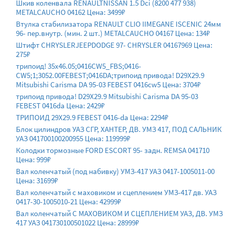
Шкив коленвала RENAULTNISSAN 1.5 Dci (8200 477 938)
METALCAUCHO 04162 Цена: 3499₽
Втулка стабилизатора RENAULT CLIO IIMEGANE ISCENIC 24мм
96- пер.внутр. (мин. 2 шт.) METALCAUCHO 04167 Цена: 134₽
Штифт CHRYSLERJEEPDODGE 97- CHRYSLER 04167969 Цена:
275₽
трипоид! 35x46.05;0416CW5_FBS;0416-
CW5;1;3052.00FEBEST;0416DA;трипоид привода! D29X29.9
Mitsubishi Carisma DA 95-03 FEBEST 0416cw5 Цена: 3704₽
трипоид привода! D29X29.9 Mitsubishi Carisma DA 95-03
FEBEST 0416da Цена: 2429₽
ТРИПОИД 29X29.9 FEBEST 0416-da Цена: 2294₽
Блок цилиндров УАЗ СГР, ХАНТЕР, ДВ. УМЗ 417, ПОД САЛЬНИК
УАЗ 041700100200955 Цена: 119999₽
Колодки тормозные FORD ESCORT 95- задн. REMSA 041710
Цена: 999₽
Вал коленчатый (под набивку) УМЗ-417 УАЗ 0417-1005011-00
Цена: 31699₽
Вал коленчатый с маховиком и сцеплением УМЗ-417 дв. УАЗ
0417-30-1005010-21 Цена: 42999₽
Вал коленчатый С МАХОВИКОМ И СЦЕПЛЕНИЕМ УАЗ, ДВ. УМЗ
417 УАЗ 041730100501022 Цена: 28999₽