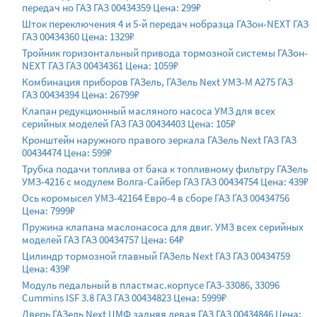
передач но ГАЗ ГАЗ 00434359 Цена: 299₽
Шток переключения 4 и 5-й передач нобразца ГАЗон-NEXT ГАЗ
ГАЗ 00434360 Цена: 1329₽
Тройник горизонтальный привода тормозной системы ГАЗон-
NEXT ГАЗ ГАЗ 00434361 Цена: 1059₽
Комбинация приборов ГАЗель, ГАЗель Next УМЗ-М А275 ГАЗ
ГАЗ 00434394 Цена: 26799₽
Клапан редукционный масляного насоса УМЗ для всех
серийных моделей ГАЗ ГАЗ 00434403 Цена: 105₽
Кронштейн наружного правого зеркала ГАЗель Next ГАЗ ГАЗ
00434474 Цена: 599₽
Трубка подачи топлива от бака к топливному фильтру ГАЗель
УМЗ-4216 с модулем Волга-Сайбер ГАЗ ГАЗ 00434754 Цена: 439₽
Ось коромысел УМЗ-42164 Евро-4 в сборе ГАЗ ГАЗ 00434756
Цена: 7999₽
Пружина клапана маслонасоса для двиг. УМЗ всех серийных
моделей ГАЗ ГАЗ 00434757 Цена: 64₽
Цилиндр тормозной главный ГАЗель Next ГАЗ ГАЗ 00434759
Цена: 439₽
Модуль педальный в пластмас.корпусе ГАЗ-33086, 33096
Cummins ISF 3.8 ГАЗ ГАЗ 00434823 Цена: 5999₽
Дверь ГАЗель Next ЦМФ задняя левая ГАЗ ГАЗ 00434846 Цена: