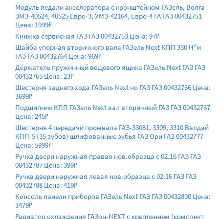
Модуль педали акселератора с кронштейном ГАЗель, Волга
ЗМЗ-40524, 40525 Евро-3, УМЗ-42164, Евро-4 ГА ГАЗ 00432751
Цена: 1999₽
Книжка сервисная ГАЗ ГАЗ 00432753 Цена: 97₽
Шайба упорная вторичного вала ГАЗель Next КПП 330 Н*м
ГАЗ ГАЗ 00432764 Цена: 969₽
Держатель пружинный вещевого ящика ГАЗель Next ГАЗ ГАЗ
00432765 Цена: 23₽
Шестерня заднего хода ГАЗель Next но ГАЗ ГАЗ 00432766 Цена:
3699₽
Подшипник КПП ГАЗель Next вал вторичный ГАЗ ГАЗ 00432767
Цена: 245₽
Шестерня 4 передачи промвала ГАЗ-33081, 3309, 3310 Валдай
КПП-5 (35 зубов) шлифованные зубья ГАЗ Ори ГАЗ 00432777
Цена: 5999₽
Ручка двери наружная правая нов.образца с 02.16 ГАЗ ГАЗ
00432787 Цена: 399₽
Ручка двери наружная левая нов.образца с 02.16 ГАЗ ГАЗ
00432788 Цена: 419₽
Консоль панели приборов ГАЗель Next ГАЗ ГАЗ 00432800 Цена:
3479₽
Радиатор охлаждения ГАЗон-NEXT с креплением (комплект