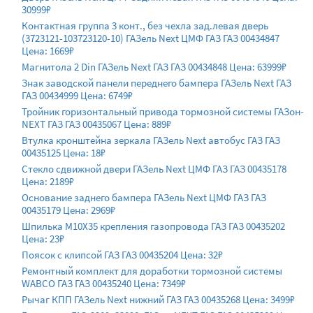
30999₽
Контактная группа 3 конт., без чехла зад.левая дверь
(3723121-103723120-10) ГАЗель Next ЦМФ ГАЗ ГАЗ 00434847
Цена: 1669₽
Магнитола 2 Din ГАЗель Next ГАЗ ГАЗ 00434848 Цена: 63999₽
Знак заводской панели переднего бампера ГАЗель Next ГАЗ
ГАЗ 00434999 Цена: 6749₽
Тройник горизонтальный привода тормозной системы ГАЗон-
NEXT ГАЗ ГАЗ 00435067 Цена: 889₽
Втулка кронштейна зеркала ГАЗель Next автобус ГАЗ ГАЗ
00435125 Цена: 18₽
Стекло сдвижной двери ГАЗель Next ЦМФ ГАЗ ГАЗ 00435178
Цена: 2189₽
Основание заднего бампера ГАЗель Next ЦМФ ГАЗ ГАЗ
00435179 Цена: 2969₽
Шпилька М10Х35 крепления газопровода ГАЗ ГАЗ 00435202
Цена: 23₽
Поясок с клипсой ГАЗ ГАЗ 00435204 Цена: 32₽
Ремонтный комплект для доработки тормозной системы
WABCO ГАЗ ГАЗ 00435240 Цена: 7349₽
Рычаг КПП ГАЗель Next нижний ГАЗ ГАЗ 00435268 Цена: 3499₽