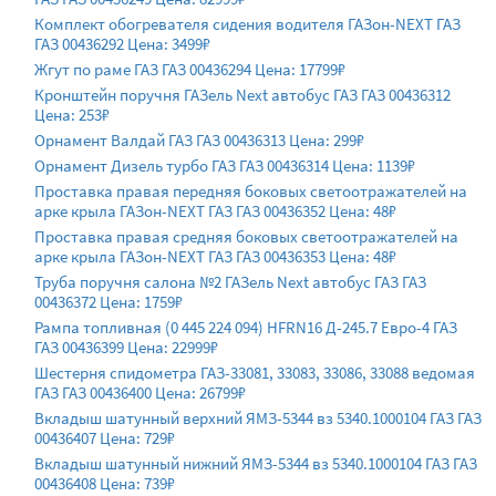
Комплект обогревателя сидения водителя ГАЗон-NEXT ГАЗ
ГАЗ 00436292 Цена: 3499₽
Жгут по раме ГАЗ ГАЗ 00436294 Цена: 17799₽
Кронштейн поручня ГАЗель Next автобус ГАЗ ГАЗ 00436312
Цена: 253₽
Орнамент Валдай ГАЗ ГАЗ 00436313 Цена: 299₽
Орнамент Дизель турбо ГАЗ ГАЗ 00436314 Цена: 1139₽
Проставка правая передняя боковых светоотражателей на
арке крыла ГАЗон-NEXT ГАЗ ГАЗ 00436352 Цена: 48₽
Проставка правая средняя боковых светоотражателей на
арке крыла ГАЗон-NEXT ГАЗ ГАЗ 00436353 Цена: 48₽
Труба поручня салона №2 ГАЗель Next автобус ГАЗ ГАЗ
00436372 Цена: 1759₽
Рампа топливная (0 445 224 094) HFRN16 Д-245.7 Евро-4 ГАЗ
ГАЗ 00436399 Цена: 22999₽
Шестерня спидометра ГАЗ-33081, 33083, 33086, 33088 ведомая
ГАЗ ГАЗ 00436400 Цена: 26799₽
Вкладыш шатунный верхний ЯМЗ-5344 вз 5340.1000104 ГАЗ ГАЗ
00436407 Цена: 729₽
Вкладыш шатунный нижний ЯМЗ-5344 вз 5340.1000104 ГАЗ ГАЗ
00436408 Цена: 739₽