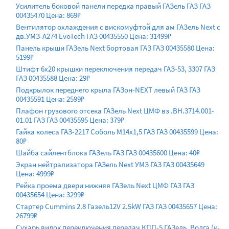
Усилитель боковой панели передка правый ГАЗель ГАЗ ГАЗ
00435470 Цена: 869₽
Вентилятор охлаждения c вискомуфтой для ам ГАЗель Next с
дв.УМЗ-А274 EvoTech ГАЗ 00435550 Цена: 31499₽
Панель крыши ГАЗель Next бортовая ГАЗ ГАЗ 00435580 Цена:
5199₽
Штифт 6х20 крышки переключения передач ГАЗ-53, 3307 ГАЗ
ГАЗ 00435588 Цена: 29₽
Подкрылок переднего крыла ГАЗон-NEXT левый ГАЗ ГАЗ
00435591 Цена: 2599₽
Плафон грузового отсека ГАЗель Next ЦМФ вз .ВН.3714.001-
01.01 ГАЗ ГАЗ 00435595 Цена: 379₽
Гайка колеса ГАЗ-2217 Соболь М14х1,5 ГАЗ ГАЗ 00435599 Цена:
80₽
Шайба сайлентблока ГАЗель ГАЗ ГАЗ 00435600 Цена: 40₽
Экран нейтрализатора ГАЗель Next УМЗ ГАЗ ГАЗ 00435649
Цена: 4999₽
Рейка проема двери нижняя ГАЗель Next ЦМФ ГАЗ ГАЗ
00435654 Цена: 3299₽
Стартер Cummins 2.8 Газель12V 2.5kW ГАЗ ГАЗ 00435657 Цена:
26799₽
Сухарь вилок переключения передач КПП-5 ГАЗель, Волга (к-