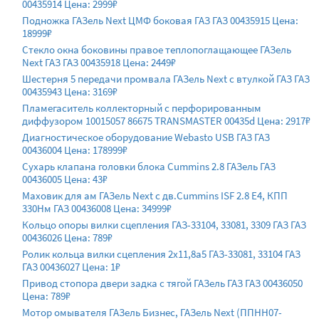
00435914 Цена: 2999₽
Подножка ГАЗель Next ЦМФ боковая ГАЗ ГАЗ 00435915 Цена:
18999₽
Стекло окна боковины правое теплопоглащающее ГАЗель
Next ГАЗ ГАЗ 00435918 Цена: 2449₽
Шестерня 5 передачи промвала ГАЗель Next с втулкой ГАЗ ГАЗ
00435943 Цена: 3169₽
Пламегаситель коллекторный с перфорированным
диффузором 10015057 86675 TRANSMASTER 00435d Цена: 2917₽
Диагностическое оборудование Webasto USB ГАЗ ГАЗ
00436004 Цена: 178999₽
Сухарь клапана головки блока Cummins 2.8 ГАЗель ГАЗ
00436005 Цена: 43₽
Маховик для ам ГАЗель Next с дв.Cummins ISF 2.8 E4, КПП
330Нм ГАЗ 00436008 Цена: 34999₽
Кольцо опоры вилки сцепления ГАЗ-33104, 33081, 3309 ГАЗ ГАЗ
00436026 Цена: 789₽
Ролик кольца вилки сцепления 2х11,8а5 ГАЗ-33081, 33104 ГАЗ
ГАЗ 00436027 Цена: 1₽
Привод стопора двери задка с тягой ГАЗель ГАЗ ГАЗ 00436050
Цена: 789₽
Мотор омывателя ГАЗель Бизнес, ГАЗель Next (ППНН07-