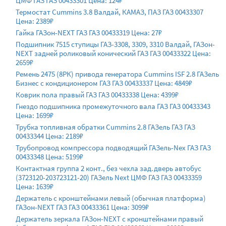
ЦМФ ГАЗ ГАЗ 00433301 Цена: 124₽
Термостат Cummins 3.8 Валдай, КАМАЗ, ПАЗ ГАЗ 00433307
Цена: 2389₽
Гайка ГАЗон-NEXT ГАЗ ГАЗ 00433319 Цена: 27₽
Подшипник 7515 ступицы ГАЗ-3308, 3309, 3310 Валдай, ГАЗон-
NEXT задней роликовый конический ГАЗ ГАЗ 00433322 Цена:
2659₽
Ремень 2475 (8РК) привода генератора Cummins ISF 2.8 ГАЗель
Бизнес с кондиционером ГАЗ ГАЗ 00433337 Цена: 4849₽
Коврик пола правый ГАЗ ГАЗ 00433338 Цена: 4399₽
Гнездо подшипника промежуточного вала ГАЗ ГАЗ 00433343
Цена: 1699₽
Трубка топливная обратки Cummins 2.8 ГАЗель ГАЗ ГАЗ
00433344 Цена: 2189₽
Трубопровод компрессора подводящий ГАЗель-Nex ГАЗ ГАЗ
00433348 Цена: 5199₽
Контактная группа 2 конт., без чехла зад.дверь автобус
(3723120-203723121-20) ГАЗель Next ЦМФ ГАЗ ГАЗ 00433359
Цена: 1639₽
Держатель с кронштейнами левый (обычная платформа)
ГАЗон-NEXT ГАЗ ГАЗ 00433361 Цена: 3099₽
Держатель зеркала ГАЗон-NEXT с кронштейнами правый