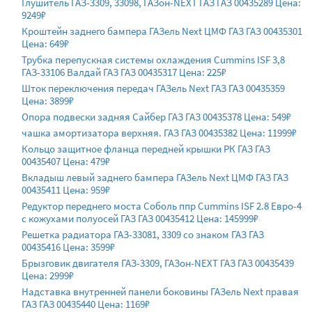
Глушитель ГАЗ-3309, 33098, ГАЗон-NEXT ГАЗ ГАЗ 00435289 Цена:
9249₽
Кроштейн заднего бампера ГАЗель Next ЦМФ ГАЗ ГАЗ 00435301
Цена: 649₽
Трубка перепускная системы охлаждения Cummins ISF 3,8
ГАЗ-33106 Валдай ГАЗ ГАЗ 00435317 Цена: 225₽
Шток переключения передач ГАЗель Next ГАЗ ГАЗ 00435359
Цена: 3899₽
Опора подвески задняя Сайбер ГАЗ ГАЗ 00435378 Цена: 549₽
чашка амортизатора верхняя. ГАЗ ГАЗ 00435382 Цена: 11999₽
Кольцо защитное фланца передней крышки РК ГАЗ ГАЗ
00435407 Цена: 479₽
Вкладыш левый заднего бампера ГАЗель Next ЦМФ ГАЗ ГАЗ
00435411 Цена: 959₽
Редуктор переднего моста Соболь ппр Cummins ISF 2.8 Евро-4
с кожухами полуосей ГАЗ ГАЗ 00435412 Цена: 145999₽
Решетка радиатора ГАЗ-33081, 3309 со знаком ГАЗ ГАЗ
00435416 Цена: 3599₽
Брызговик двигателя ГАЗ-3309, ГАЗон-NEXT ГАЗ ГАЗ 00435439
Цена: 2999₽
Надставка внутренней панели боковины ГАЗель Next правая
ГАЗ ГАЗ 00435440 Цена: 1169₽