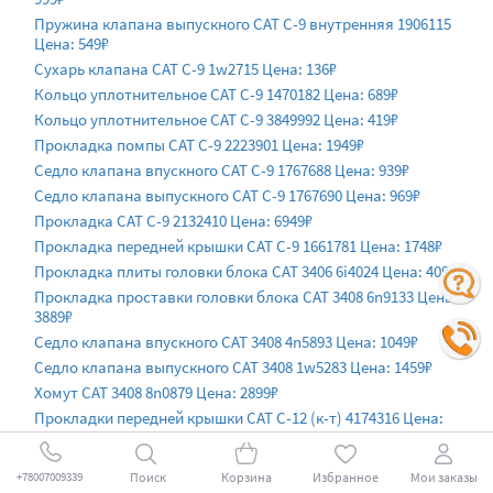
Пружина клапана выпускного CAT C-9 внутренняя 1906115
Цена: 549₽
Сухарь клапана CAT C-9 1w2715 Цена: 136₽
Кольцо уплотнительное CAT C-9 1470182 Цена: 689₽
Кольцо уплотнительное CAT C-9 3849992 Цена: 419₽
Прокладка помпы CAT C-9 2223901 Цена: 1949₽
Седло клапана впускного CAT C-9 1767688 Цена: 939₽
Седло клапана выпускного CAT C-9 1767690 Цена: 969₽
Прокладка CAT C-9 2132410 Цена: 6949₽
Прокладка передней крышки CAT C-9 1661781 Цена: 1748₽
Прокладка плиты головки блока CAT 3406 6i4024 Цена: 4099₽
Прокладка проставки головки блока CAT 3408 6n9133 Цена:
3889₽
Седло клапана впускного CAT 3408 4n5893 Цена: 1049₽
Седло клапана выпускного CAT 3408 1w5283 Цена: 1459₽
Хомут CAT 3408 8n0879 Цена: 2899₽
Прокладки передней крышки CAT C-12 (к-т) 4174316 Цена:
38999₽
Клапан выпускной CAT 3408 1152367 Цена: 4399₽
Поиск
Корзина
Избранное
Мои заказы
+78007009339
Клапан впускной CAT 3408 1152368 Цена: 4399₽