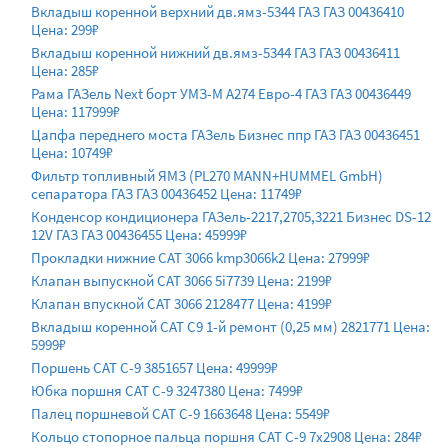
Вкладыш коренной верхний дв.ямз-5344 ГАЗ ГАЗ 00436410
Цена: 299₽
Вкладыш коренной нижний дв.ямз-5344 ГАЗ ГАЗ 00436411
Цена: 285₽
Рама ГАЗель Next борт УМЗ-М A274 Евро-4 ГАЗ ГАЗ 00436449
Цена: 117999₽
Цапфа переднего моста ГАЗель Бизнес ппр ГАЗ ГАЗ 00436451
Цена: 10749₽
Фильтр топливный ЯМЗ (PL270 MANN+HUMMEL GmbH)
сепаратора ГАЗ ГАЗ 00436452 Цена: 11749₽
Конденсор кондиционера ГАЗель-2217,2705,3221 Бизнес DS-12
12V ГАЗ ГАЗ 00436455 Цена: 45999₽
Прокладки нижние CAT 3066 kmp3066k2 Цена: 27999₽
Клапан выпускной CAT 3066 5i7739 Цена: 2199₽
Клапан впускной CAT 3066 2128477 Цена: 4199₽
Вкладыш коренной CAT C9 1-й ремонт (0,25 мм) 2821771 Цена:
5999₽
Поршень CAT C-9 3851657 Цена: 49999₽
Юбка поршня CAT C-9 3247380 Цена: 7499₽
Палец поршневой CAT C-9 1663648 Цена: 5549₽
Кольцо стопорное пальца поршня CAT C-9 7x2908 Цена: 284₽