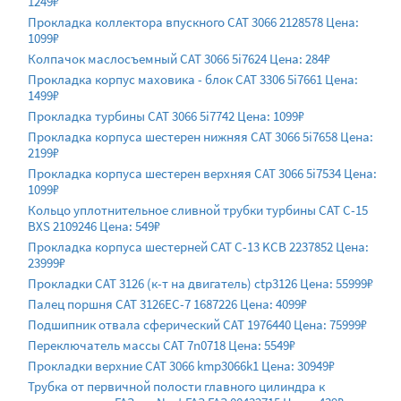
1249₽
Прокладка коллектора впускного CAT 3066 2128578 Цена:
1099₽
Колпачок маслосъемный CAT 3066 5i7624 Цена: 284₽
Прокладка корпус маховика - блок CAT 3306 5i7661 Цена:
1499₽
Прокладка турбины CAT 3066 5i7742 Цена: 1099₽
Прокладка корпуса шестерен нижняя CAT 3066 5i7658 Цена:
2199₽
Прокладка корпуса шестерен верхняя CAT 3066 5i7534 Цена:
1099₽
Кольцо уплотнительное сливной трубки турбины CAT C-15
BXS 2109246 Цена: 549₽
Прокладка корпуса шестерней CAT С-13 KCB 2237852 Цена:
23999₽
Прокладки CAT 3126 (к-т на двигатель) ctp3126 Цена: 55999₽
Палец поршня CAT 3126EС-7 1687226 Цена: 4099₽
Подшипник отвала сферический CAT 1976440 Цена: 75999₽
Переключатель массы CAT 7n0718 Цена: 5549₽
Прокладки верхние CAT 3066 kmp3066k1 Цена: 30949₽
Трубка от первичной полости главного цилиндра к