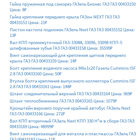
Гайка пружинная под саморез ГАЗель Бизнес ГАЗ ГАЗ 00433150
Цена: 8₽
Гайка крепления переднего крыла ГАЗон-NEXT ГАЗ ГАЗ
00433151 Цена: 21₽
Пистон настила подножек ГАЗель Next ГАЗ ГАЗ 00433152 Цена:
13₽
Вал КПП промежуточный ГАЗ-33088, 33096, 33098 КПП-5
шлифованные зубья ГАЗ ГАЗ 00433158 Цена: 35599₽
Винт самонарезающий для крепления щитков переднего
крыла ГАЗ ГАЗ 00433159 Цена: 14₽
Болт крепления водяного насоса M6х1х20 Газель Cummins ISF
2.8 ГАЗ 00433160 Цена: 50₽
Втулка болта крепления выпускного коллектора Cummins ISF
2.8 ГАЗ ГАЗ 00433161 Цена: 148₽
Шланг соединительный верхний ГАЗ ГАЗ 00433164 Цена: 969₽
Шланг теплообменника ГАЗ ГАЗ 00433165 Цена: 1079₽
Кронштейн верхнего поручня крайний автобус ГАЗель Next
ГАЗ ГАЗ 00433166 Цена: 272₽
Вал КПП вторичный ГАЗель Next КПП 330 Н*м в сборе ГАЗ ГАЗ
00433169 Цена: 48999₽
Винт самонарезающий для металла и пластмассы ГАЗель ГАЗ
ГАЗ 00433183 Цена: 11₽