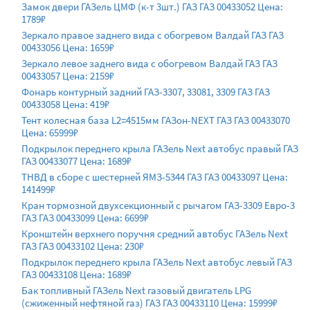
Замок двери ГАЗель ЦМФ (к-т 3шт.) ГАЗ ГАЗ 00433052 Цена:
1789₽
Зеркало правое заднего вида с обогревом Валдай ГАЗ ГАЗ
00433056 Цена: 1659₽
Зеркало левое заднего вида с обогревом Валдай ГАЗ ГАЗ
00433057 Цена: 2159₽
Фонарь контурный задний ГАЗ-3307, 33081, 3309 ГАЗ ГАЗ
00433058 Цена: 419₽
Тент колесная база L2=4515мм ГАЗон-NEXT ГАЗ ГАЗ 00433070
Цена: 65999₽
Подкрылок переднего крыла ГАЗель Next автобус правый ГАЗ
ГАЗ 00433077 Цена: 1689₽
ТНВД в сборе с шестерней ЯМЗ-5344 ГАЗ ГАЗ 00433097 Цена:
141499₽
Кран тормозной двухсекционный с рычагом ГАЗ-3309 Евро-3
ГАЗ ГАЗ 00433099 Цена: 6699₽
Кронштейн верхнего поручня средний автобус ГАЗель Next
ГАЗ ГАЗ 00433102 Цена: 230₽
Подкрылок переднего крыла ГАЗель Next автобус левый ГАЗ
ГАЗ 00433108 Цена: 1689₽
Бак топливный ГАЗель Next газовый двигатель LPG
(сжиженный нефтяной газ) ГАЗ ГАЗ 00433110 Цена: 15999₽