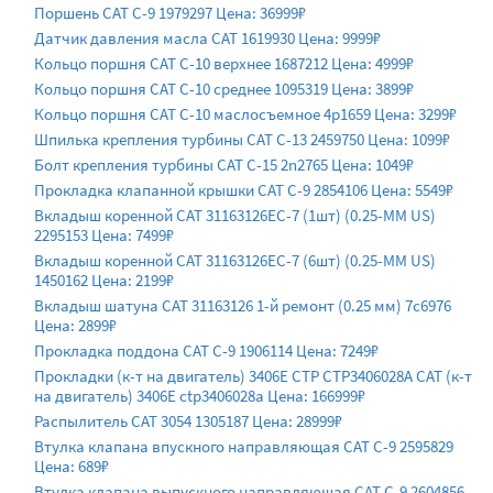
Поршень CAT C-9 1979297 Цена: 36999₽
Датчик давления масла CAT 1619930 Цена: 9999₽
Кольцо поршня CAT C-10 верхнее 1687212 Цена: 4999₽
Кольцо поршня CAT C-10 среднее 1095319 Цена: 3899₽
Кольцо поршня CAT C-10 маслосъемное 4p1659 Цена: 3299₽
Шпилька крепления турбины CAT C-13 2459750 Цена: 1099₽
Болт крепления турбины CAT C-15 2n2765 Цена: 1049₽
Прокладка клапанной крышки CAT C-9 2854106 Цена: 5549₽
Вкладыш коренной CAT 31163126EC-7 (1шт) (0.25-MM US)
2295153 Цена: 7499₽
Вкладыш коренной CAT 31163126EC-7 (6шт) (0.25-MM US)
1450162 Цена: 2199₽
Вкладыш шатуна CAT 31163126 1-й ремонт (0.25 мм) 7c6976
Цена: 2899₽
Прокладка поддона CAT C-9 1906114 Цена: 7249₽
Прокладки (к-т на двигатель) 3406E CTP CTP3406028A CAT (к-т
на двигатель) 3406E ctp3406028a Цена: 166999₽
Распылитель CAT 3054 1305187 Цена: 28999₽
Втулка клапана впускного направляющая CAT C-9 2595829
Цена: 689₽
Втулка клапана выпускного направляющая CAT C-9 2604856