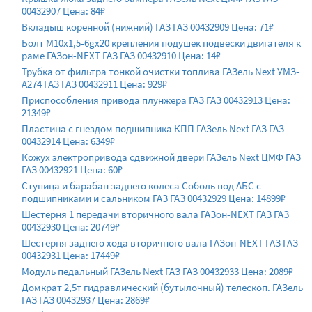
00432907 Цена: 84₽
Вкладыш коренной (нижний) ГАЗ ГАЗ 00432909 Цена: 71₽
Болт М10х1,5-6gх20 крепления подушек подвески двигателя к
раме ГАЗон-NEXT ГАЗ ГАЗ 00432910 Цена: 14₽
Трубка от фильтра тонкой очистки топлива ГАЗель Next УМЗ-
А274 ГАЗ ГАЗ 00432911 Цена: 929₽
Приспособления привода плунжера ГАЗ ГАЗ 00432913 Цена:
21349₽
Пластина с гнездом подшипника КПП ГАЗель Next ГАЗ ГАЗ
00432914 Цена: 6349₽
Кожух электропривода сдвижной двери ГАЗель Next ЦМФ ГАЗ
ГАЗ 00432921 Цена: 60₽
Ступица и барабан заднего колеса Соболь под АБС с
подшипниками и сальником ГАЗ ГАЗ 00432929 Цена: 14899₽
Шестерня 1 передачи вторичного вала ГАЗон-NEXT ГАЗ ГАЗ
00432930 Цена: 20749₽
Шестерня заднего хода вторичного вала ГАЗон-NEXT ГАЗ ГАЗ
00432931 Цена: 17449₽
Модуль педальный ГАЗель Next ГАЗ ГАЗ 00432933 Цена: 2089₽
Домкрат 2,5т гидравлический (бутылочный) телескоп. ГАЗель
ГАЗ ГАЗ 00432937 Цена: 2869₽