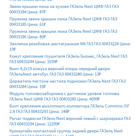
Звено крышки люка на кузове ГАЗель Next ЦМФ ГАЗ ГАЗ
00433184 Цена: 87₽
Пружина звена крышки люка ГАЗель Next ЦМФ ГАЗ ГАЗ
00433185 Цена: 61₽
Пружина звена крышки люка ГАЗель Next ЦМФ ГАЗ ГАЗ
00433186 Цена: 80₽
Заклепка резьбовая шестигранная М6 ГАЗ ГАЗ 00433224 Цена:
19₽
Хомут крепления глушителя ГАЗель Бизнес, ГАЗель Next ГАЗ
ГАЗ 00433244 Цена: 1039₽
Винт 4,2х19 кожуха верхней опоры передней двери
ГАЗельNext автобус ГАЗ ГАЗ 00433280 Цена: 13₽
Держатель пистона настила подножки ГАЗель Next ГАЗ ГАЗ
00433284 Цена: 10₽
Модуль топливозаборника с датчиком уровня топлива
ГАЗель Next ЦМФ ГАЗ ГАЗ 00433285 Цена: 4099₽
Болт крепления выхлопного коллектора ГАЗель Cummins ISF
2.8 ГАЗ ГАЗ 00433293 Цена: 148₽
Рычаг подвески ГАЗель Next верхний левый с шарнирами ГАЗ
ГАЗ 00433294 Цена: 12299₽
Кронштейн контактной группы задней двери ГАЗель Next