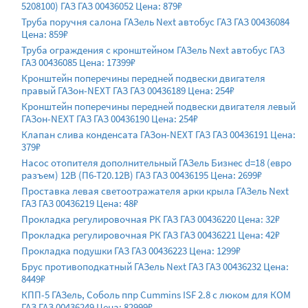
5208100) ГАЗ ГАЗ 00436052 Цена: 879₽
Труба поручня салона ГАЗель Next автобус ГАЗ ГАЗ 00436084
Цена: 859₽
Труба ограждения с кронштейном ГАЗель Next автобус ГАЗ
ГАЗ 00436085 Цена: 17399₽
Кронштейн поперечины передней подвески двигателя
правый ГАЗон-NEXT ГАЗ ГАЗ 00436189 Цена: 254₽
Кронштейн поперечины передней подвески двигателя левый
ГАЗон-NEXT ГАЗ ГАЗ 00436190 Цена: 254₽
Клапан слива конденсата ГАЗон-NEXT ГАЗ ГАЗ 00436191 Цена:
379₽
Насос отопителя дополнительный ГАЗель Бизнес d=18 (евро
разъем) 12В (П6-Т20.12В) ГАЗ ГАЗ 00436195 Цена: 2699₽
Проставка левая светоотражателя арки крыла ГАЗель Next
ГАЗ ГАЗ 00436219 Цена: 48₽
Прокладка регулировочная РК ГАЗ ГАЗ 00436220 Цена: 32₽
Прокладка регулировочная РК ГАЗ ГАЗ 00436221 Цена: 42₽
Прокладка подушки ГАЗ ГАЗ 00436223 Цена: 1299₽
Брус противоподкатный ГАЗель Next ГАЗ ГАЗ 00436232 Цена:
8449₽
КПП-5 ГАЗель, Соболь ппр Cummins ISF 2.8 с люком для КОМ
ГАЗ ГАЗ 00436249 Цена: 82999₽