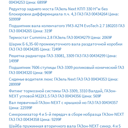
00434253 Цена: 6899₽
Редуктор заднего моста ГАЗель Next КПП 330 Н*м без
блокировки дифференциала п.ч. 4,3 ГАЗ ГАЗ 00434264 Цена:
50999₽
Подшипник вала коленчатого УМЗ-A274 EvoTech 2.7 180203 ГАЗ
ГАЗ 00434265 Цена: 319₽
Термостат Cummins 2.8 ГАЗель ГАЗ 00434279 Цена: 2069₽
Шарик Б 6,35-60 промежуточного вала раздаточной коробки
ГАЗ ГАЗ 00434285 Цена: 7249₽
Решетка радиатора ГАЗ-33081, 3309 ГАЗ ГАЗ 00434299 Цена:
1499₽
Подшипник 7606 ступицы ГАЗ-3309 роликовый конический ГАЗ
ГАЗ 00434320 Цена: 969₽
Сиденье водителя люкс ГАЗель Next ГАЗ ГАЗ 00434353 Цена:
28999₽
Фитинг тормозной системы ГАЗ-3309, 3310 Валдай, ГАЗон-
NEXT угловой М22Х1.5 ГАЗ ГАЗ 00434356 Цена: 569₽
Вал первичный ГАЗон-NEXT с крышкой но ГАЗ ГАЗ 00434357
Цена: 22599₽
Синхронизатор 4 и 5–й передач в сборе нобразца ГАЗон-NEXT
ГАЗ ГАЗ 00434358 Цена: 9299₽
Шайба пружинная вторичного вала ГАЗон-NEXT синхр. 4 и 5