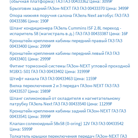
(обычная платформа) ГАЗ ГАЗ 00433362 Цена: 3099₽
Брызговик задний ГАЗон-NEXT ГАЗ ГАЗ 00433370 Цена: 3499₽
Опора нижняя поручня салона ГАЗель Next автобус ГАЗ ГАЗ
00433386 Цена: 190₽
Шланг кондиционера ГАЗель Cummins ISF 2.8L переход -
испаритель 58 (магистраль в.д.) ГАЗ ГАЗ 00433387 Цена: 16₽
Кронштейн крепления кабины передний правый ГАЗ ГАЗ
00433400 Цена: 2999₽
Кронштейн крепления кабины передний левый ГАЗ ГАЗ
00433401 Цена: 2999₽
Фитинг тормозной системы ГАЗон-NEXT угловой проходной
М18Х1-S01 ГАЗ ГАЗ 00433402 Цена: 31999₽
Штифт накала ГАЗ ГАЗ 00433463 Цена: 1159₽
Вилка переключения 2 и 3 передач ГАЗон-NEXT ГАЗ ГАЗ
00433537 Цена: 1989₽
Шланг силиконовый от охладителя к нагнетательному
патрубку ГАЗель Next ГАЗ ГАЗ 00433540 Цена: 11299₽
Кронштейн крепления кабины задний ГАЗон-NEXT ГАЗ ГАЗ
00433541 Цена: 3999₽
Клапан соленоидный 58x58 (0-oring) 12V ГАЗ ГАЗ 00433542
Цена: 5999₽
Толкатель крышки переключения передач ГАЗон-NEXT ГАЗ