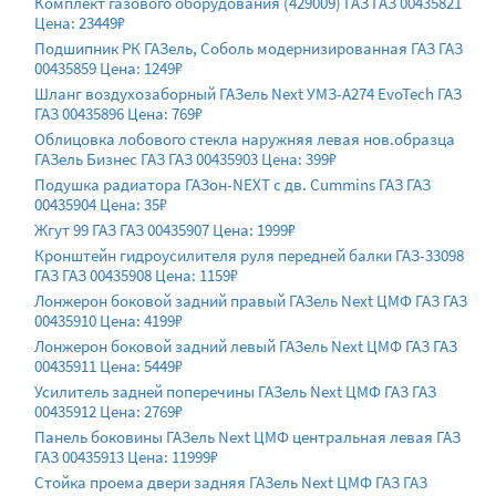
Комплект газового оборудования (429009) ГАЗ ГАЗ 00435821
Цена: 23449₽
Подшипник РК ГАЗель, Соболь модернизированная ГАЗ ГАЗ
00435859 Цена: 1249₽
Шланг воздухозаборный ГАЗель Next УМЗ-А274 EvoTech ГАЗ
ГАЗ 00435896 Цена: 769₽
Облицовка лобового стекла наружняя левая нов.образца
ГАЗель Бизнес ГАЗ ГАЗ 00435903 Цена: 399₽
Подушка радиатора ГАЗон-NEXT c дв. Cummins ГАЗ ГАЗ
00435904 Цена: 35₽
Жгут 99 ГАЗ ГАЗ 00435907 Цена: 1999₽
Кронштейн гидроусилителя руля передней балки ГАЗ-33098
ГАЗ ГАЗ 00435908 Цена: 1159₽
Лонжерон боковой задний правый ГАЗель Next ЦМФ ГАЗ ГАЗ
00435910 Цена: 4199₽
Лонжерон боковой задний левый ГАЗель Next ЦМФ ГАЗ ГАЗ
00435911 Цена: 5449₽
Усилитель задней поперечины ГАЗель Next ЦМФ ГАЗ ГАЗ
00435912 Цена: 2769₽
Панель боковины ГАЗель Next ЦМФ центральная левая ГАЗ
ГАЗ 00435913 Цена: 11999₽
Стойка проема двери задняя ГАЗель Next ЦМФ ГАЗ ГАЗ