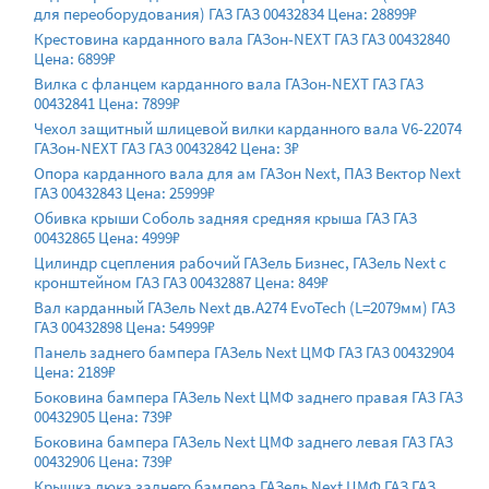
для переоборудования) ГАЗ ГАЗ 00432834 Цена: 28899₽
Крестовина карданного вала ГАЗон-NEXT ГАЗ ГАЗ 00432840
Цена: 6899₽
Вилка с фланцем карданного вала ГАЗон-NEXT ГАЗ ГАЗ
00432841 Цена: 7899₽
Чехол защитный шлицевой вилки карданного вала V6-22074
ГАЗон-NEXT ГАЗ ГАЗ 00432842 Цена: 3₽
Опора карданного вала для ам ГАЗон Next, ПАЗ Вектор Next
ГАЗ 00432843 Цена: 25999₽
Обивка крыши Соболь задняя средняя крыша ГАЗ ГАЗ
00432865 Цена: 4999₽
Цилиндр сцепления рабочий ГАЗель Бизнес, ГАЗель Next с
кронштейном ГАЗ ГАЗ 00432887 Цена: 849₽
Вал карданный ГАЗель Next дв.A274 EvoTech (L=2079мм) ГАЗ
ГАЗ 00432898 Цена: 54999₽
Панель заднего бампера ГАЗель Next ЦМФ ГАЗ ГАЗ 00432904
Цена: 2189₽
Боковина бампера ГАЗель Next ЦМФ заднего правая ГАЗ ГАЗ
00432905 Цена: 739₽
Боковина бампера ГАЗель Next ЦМФ заднего левая ГАЗ ГАЗ
00432906 Цена: 739₽
Крышка люка заднего бампера ГАЗель Next ЦМФ ГАЗ ГАЗ