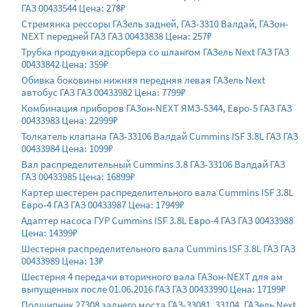
ГАЗ 00433544 Цена: 278₽
Стремянка рессоры ГАЗель задней, ГАЗ-3310 Валдай, ГАЗон-
NEXT передней ГАЗ ГАЗ 00433838 Цена: 257₽
Трубка продувки адсорбера со шлангом ГАЗель Next ГАЗ ГАЗ
00433842 Цена: 359₽
Обивка боковины нижняя передняя левая ГАЗель Next
автобус ГАЗ ГАЗ 00433982 Цена: 7799₽
Комбинация приборов ГАЗон-NEXT ЯМЗ-5344, Евро-5 ГАЗ ГАЗ
00433983 Цена: 22999₽
Толкатель клапана ГАЗ-33106 Валдай Cummins ISF 3.8L ГАЗ ГАЗ
00433984 Цена: 1099₽
Вал распределительный Cummins 3.8 ГАЗ-33106 Валдай ГАЗ
ГАЗ 00433985 Цена: 16899₽
Картер шестерен распределительного вала Cummins ISF 3.8L
Евро-4 ГАЗ ГАЗ 00433987 Цена: 17949₽
Адаптер насоса ГУР Cummins ISF 3.8L Евро-4 ГАЗ ГАЗ 00433988
Цена: 14399₽
Шестерня распределительного вала Cummins ISF 3.8L ГАЗ ГАЗ
00433989 Цена: 13₽
Шестерня 4 передачи вторичного вала ГАЗон-NEXT для ам
выпущенных после 01.06.2016 ГАЗ ГАЗ 00433990 Цена: 17199₽
Подшипник 27308 заднего моста ГАЗ-33081, 33104, ГАЗель Next,