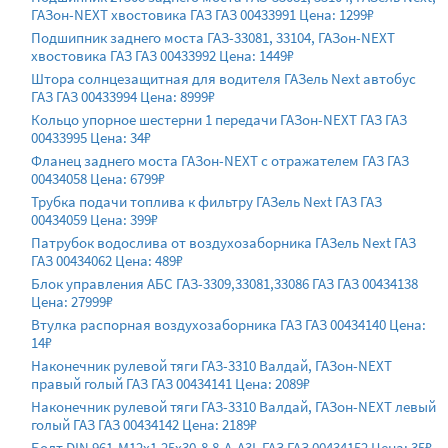
ГАЗон-NEXT хвостовика ГАЗ ГАЗ 00433991 Цена: 1299₽
Подшипник заднего моста ГАЗ-33081, 33104, ГАЗон-NEXT
хвостовика ГАЗ ГАЗ 00433992 Цена: 1449₽
Штора солнцезащитная для водителя ГАЗель Next автобус
ГАЗ ГАЗ 00433994 Цена: 8999₽
Кольцо упорное шестерни 1 передачи ГАЗон-NEXT ГАЗ ГАЗ
00433995 Цена: 34₽
Фланец заднего моста ГАЗон-NEXT с отражателем ГАЗ ГАЗ
00434058 Цена: 6799₽
Трубка подачи топлива к фильтру ГАЗель Next ГАЗ ГАЗ
00434059 Цена: 399₽
Патрубок водослива от воздухозаборника ГАЗель Next ГАЗ
ГАЗ 00434062 Цена: 489₽
Блок управления АБС ГАЗ-3309,33081,33086 ГАЗ ГАЗ 00434138
Цена: 27999₽
Втулка распорная воздухозаборника ГАЗ ГАЗ 00434140 Цена:
14₽
Наконечник рулевой тяги ГАЗ-3310 Валдай, ГАЗон-NEXT
правый голый ГАЗ ГАЗ 00434141 Цена: 2089₽
Наконечник рулевой тяги ГАЗ-3310 Валдай, ГАЗон-NEXT левый
голый ГАЗ ГАЗ 00434142 Цена: 2189₽
Болт DIN 961-М12х1,25х30-8.8-A-A3L ГАЗ ГАЗ 00434152 Цена: 35₽