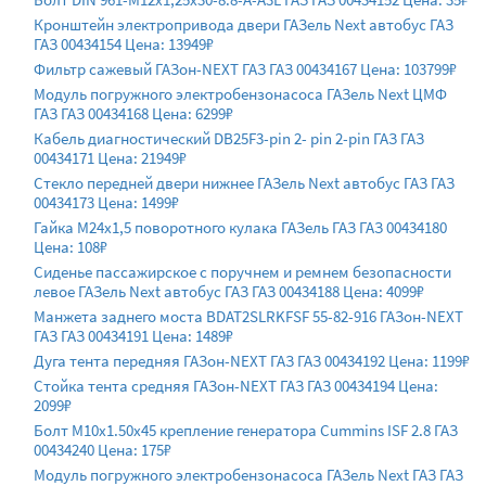
Кронштейн электропривода двери ГАЗель Next автобус ГАЗ
ГАЗ 00434154 Цена: 13949₽
Фильтр сажевый ГАЗон-NEXT ГАЗ ГАЗ 00434167 Цена: 103799₽
Модуль погружного электробензонасоса ГАЗель Next ЦМФ
ГАЗ ГАЗ 00434168 Цена: 6299₽
Кабель диагностический DB25F3-pin 2- pin 2-pin ГАЗ ГАЗ
00434171 Цена: 21949₽
Стекло передней двери нижнее ГАЗель Next автобус ГАЗ ГАЗ
00434173 Цена: 1499₽
Гайка М24х1,5 поворотного кулака ГАЗель ГАЗ ГАЗ 00434180
Цена: 108₽
Сиденье пассажирское с поручнем и ремнем безопасности
левое ГАЗель Next автобус ГАЗ ГАЗ 00434188 Цена: 4099₽
Манжета заднего моста BDAT2SLRKFSF 55-82-916 ГАЗон-NEXT
ГАЗ ГАЗ 00434191 Цена: 1489₽
Дуга тента передняя ГАЗон-NEXT ГАЗ ГАЗ 00434192 Цена: 1199₽
Стойка тента средняя ГАЗон-NEXT ГАЗ ГАЗ 00434194 Цена:
2099₽
Болт M10x1.50x45 крепление генератора Cummins ISF 2.8 ГАЗ
00434240 Цена: 175₽
Модуль погружного электробензонасоса ГАЗель Next ГАЗ ГАЗ