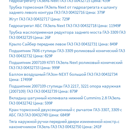
гидроагрегату ГАЗель Next ГАЗ ГАЗ 00432715 Цена: 439₽
Трубка тормозная ГАЗель Next от гидроагрегата к шлангу
заднего левого контура ГАЗ ГАЗ 00432716 Цена: 379₽
Жгут ГАЗ ГАЗ 00432717 Цена: 729₽
Гидроагрегат АБС ГАЗель Next ГАЗ ГАЗ 00432718 Цена: 11949₽
Трубка маслоприемная редуктора заднего моста ГАЗ-3309 ГАЗ
ГАЗ 00432729 Цена: 26₽
Крыло Сайбер переднее левое ГАЗ ГАЗ 00432731 Цена: 849₽
Подшипник 7606 ступицы ГАЗ-3309 роликовый конический ГАЗ
ГАЗ 00432732 Цена: 829₽
Подшипник 2007109 КПП ГАЗель Next роликовый конический
ГАЗ ГАЗ 00432733 Цена: 999₽
Баллон воздушный ГАЗон-NEXT большой ГАЗ ГАЗ 00432734
Цена: 17499₽
Подшипник 2007109 ступицы ГАЗ 2217, 3221 опора наружная
(2007109) ГАЗ ГАЗ 00432739 Цена: 879₽
Вкладыш шатунный коленвала нижний Cummins 2.8 ГАЗель
ГАЗ 00432742 Цена: 599₽
Кран тормозной двухсекционный с рычагом ГАЗ-3307, 3309 с
АБС ГАЗ ГАЗ 00432749 Цена: 6849₽
Тяга наружной ручки передней двери измененной констр.с
наконечником ГАЗель ГАЗ ГАЗ 00432750 Цена: 241₽