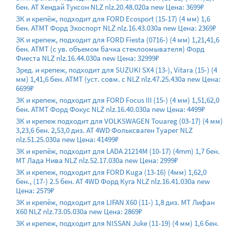
бен. АТ Хендай Туксон NLZ nlz.20.48.020a new Цена: 3699₽
ЗК и крепёж, подходит для FORD Ecosport (15-17) (4 мм) 1,6
бен. АТМТ Форд Экоспорт NLZ nlz.16.43.030a new Цена: 2369₽
ЗК и крепеж, подходит для FORD Fiesta (0716-) (4 мм) 1,21,41,6
бен. АТМТ (с ув. объемом бачка стеклоомывателя) Форд
Фиеста NLZ nlz.16.44.030a new Цена: 32999₽
Зред. и крепеж, подходит для SUZUKI SX4 (13-), Vitara (15-) (4
мм) 1,41,6 бен. АТМТ (уст. совм. с NLZ nlz.47.25.430a new Цена:
6699₽
ЗК и крепеж, подходит для FORD Focus III (15-) (4 мм) 1,51,62,0
бен. АТМТ Форд Фокус NLZ nlz.16.40.030a new Цена: 4499₽
ЗК и крепеж подходит для VOLKSWAGEN Touareg (03-17) (4 мм)
3,23,6 бен. 2,53,0 диз. АТ 4WD Фольксваген Туарег NLZ
nlz.51.25.030a new Цена: 41499₽
ЗК и крепёж, подходит для LADA 21214M (10-17) (4mm) 1,7 бен.
МТ Лада Нива NLZ nlz.52.17.030a new Цена: 2999₽
ЗК и крепеж, подходит для FORD Kuga (13-16) (4мм) 1,62,0
бен., (17-) 2.5 бен. АТ 4WD Форд Куга NLZ nlz.16.41.030a new
Цена: 2579₽
ЗК и крепёж, подходит для LIFAN X60 (11-) 1,8 диз. МТ Лифан
Х60 NLZ nlz.73.05.030a new Цена: 2869₽
ЗК и крепеж, подходит для NISSAN Juke (11-19) (4 мм) 1,6 бен.