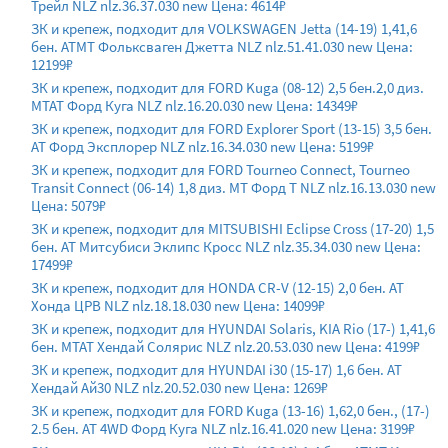
Трейл NLZ nlz.36.37.030 new Цена: 4614₽
ЗК и крепеж, подходит для VOLKSWAGEN Jetta (14-19) 1,41,6
бен. ATМТ Фольксваген Джетта NLZ nlz.51.41.030 new Цена:
12199₽
ЗК и крепеж, подходит для FORD Kuga (08-12) 2,5 бен.2,0 диз.
МТАТ Форд Куга NLZ nlz.16.20.030 new Цена: 14349₽
ЗК и крепеж, подходит для FORD Explorer Sport (13-15) 3,5 бен.
АТ Форд Эксплорер NLZ nlz.16.34.030 new Цена: 5199₽
ЗК и крепеж, подходит для FORD Tourneo Connect, Tourneo
Transit Connect (06-14) 1,8 диз. МТ Форд Т NLZ nlz.16.13.030 new
Цена: 5079₽
ЗК и крепеж, подходит для MITSUBISHI Eclipse Cross (17-20) 1,5
бен. АТ Митсубиси Эклипс Кросс NLZ nlz.35.34.030 new Цена:
17499₽
ЗК и крепеж, подходит для HONDA CR-V (12-15) 2,0 бен. АТ
Хонда ЦРВ NLZ nlz.18.18.030 new Цена: 14099₽
ЗК и крепеж, подходит для HYUNDAI Solaris, KIA Rio (17-) 1,41,6
бен. MTAT Хендай Солярис NLZ nlz.20.53.030 new Цена: 4199₽
ЗК и крепеж, подходит для HYUNDAI i30 (15-17) 1,6 бен. AT
Хендай Ай30 NLZ nlz.20.52.030 new Цена: 1269₽
ЗК и крепеж, подходит для FORD Kuga (13-16) 1,62,0 бен., (17-)
2.5 бен. АТ 4WD Форд Куга NLZ nlz.16.41.020 new Цена: 3199₽