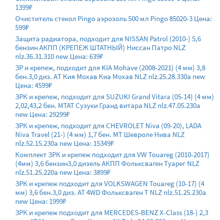
1399₽
Очиститель стекол Pingo аэрозоль 500 мл Pingo 85020-3 Цена:
599₽
Защита радиатора, подходит для NISSAN Patrol (2010-) 5,6
бензин АКПП (КРЕПЕЖ ШТАТНЫЙ) Ниссан Патро NLZ
nlz.36.31.310 new Цена: 639₽
ЗР и крепеж, подходит для KIA Mohave (2008-2021) (4 мм) 3,8
бен.3,0 диз. AТ Кия Мохав Киа Мохав NLZ nlz.25.28.330a new
Цена: 4599₽
ЗРК и крепеж, подходит для SUZUKI Grand Vitara (05-14) (4 мм)
2,02,43,2 бен. МТАТ Сузуки Гранд витара NLZ nlz.47.05.230a
new Цена: 29299₽
ЗРК и крепеж, подходит для CHEVROLET Niva (09-20), LADA
Niva Travel (21-) (4 мм) 1,7 бен. МТ Шевроле Нива NLZ
nlz.52.15.230a new Цена: 15349₽
Комплект ЗРК и крепеж подходит для VW Touareg (2010-2017)
(4мм) 3,6 бензин3,0 дизель АКПП Фольксваген Туарег NLZ
nlz.51.25.220a new Цена: 3899₽
ЗРК и крепеж подходит для VOLKSWAGEN Touareg (10-17) (4
мм) 3,6 бен.3,0 диз. AT 4WD Фольксваген Т NLZ nlz.51.25.230a
new Цена: 1999₽
ЗРК и крепеж подходит для MERCEDES-BENZ X-Class (18-) 2,3