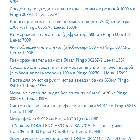
579₽
Средство для ухода за пластиком, шинами и резиной 1000 мл
Pingo 00293-8 Цена: 239₽
Концентрат зимнего стеклоомывателя (до -75°С) канистра
1000 мл Pingo 00667-7 Цена: 1599₽
Размораживатель стекол (дефростер) 500 мл Pingo 00673-8
Цена: 799₽
Антиобледенитель стекол (айсблокер) 500 мл Pingo 00771-1
Цена: 1499₽
Размораживатель замков 50 мл Pingo 00287-7 Цена: 133₽
Средство для защиты от примерзания уплотнителей дверей
(с губкой-аппликатором) 100 мл Pingo 00276-1 Цена: 1599₽
Паста для очистки рук «Чистая звезда» банка 650мл Pingo
85010-1 Цена: 195₽
Моющая супер-пена для бесконтактной мойки 20 кг Pingo
00309-6 Цена: 3999₽
Синтетическая замша профессиональная 54*44 см Pingo 5813
Цена: 1139₽
Микрофибра 40*40 см Pingo 5745 Цена: 539₽
ТСУ на ам DONGFENG H30 Cross SW 2015- без электрики
ДонгФенг Ш30 Кросс Oris 9012-a Цена: 10399₽
Зред. и крепеж, подходит для HONDA CR-V (17-) 2,02,4 бен. AT