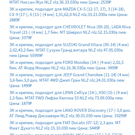
МТАТ Ниссан Жук NLZ nlz.36.33.030a new Цена: 2539₽
ЗК и крепеж, подходит для MAZDA CX-5 (12-17, 17), 3 (14-18),
CX-9 (17-), 6 (13-) (4 мм) 1,51,62,0 NLZ nlz.33.21.030a new Цена:
2889₽
ЗК и крепеж, подходит для CHEVROLET Niva (09-20), LADA Niva
Travel (21-) (4 мм) 1,7 бен. МТ Шеврол NLZ nlz.52.15.030a new
Цена: 3379₽
ЗК и крепеж, подходит для SUZUKI Grand Vitara (05-14) (4 мм)
2,02,43,2 бен. МТАТ Сузуки Гранд витара NLZ nlz.47.05.030a
new Цена: 55999₽
ЗК и крепеж, подходит для FORD Mondeo (14-) (4 мм) 2,02,5
бен. АТ Форд Мондео NLZ nlz.16.36.030a new Цена: 3499₽
ЗК и крепеж, подходит для JEEP Grand Cherokee (11-14) (4 мм)
3,6 бен.3,0 диз. МТАТ 4WD Джип Гран NLZ nlz.24.01.030a new
Цена: 1499₽
ЗК и крепеж, подходит для LIFAN Celliya (14-), X50 (15-) (4 мм)
1,5 бен. МТАТ FWD Лифан Келлиа 53 NLZ nlz.73.09.030a new
Цена: 1879₽
ЗК и крепеж, подходит для LAND ROVER Discovery (17-) 3,0 диз.
АТ Ленд Ровер Дискавери NLZ nlz.30.01.030 new Цена: 19299₽
ЗК и крепеж, подходит для FIAT Ducato (07-12) 2,3 диз. МТ
Фиат Дукато NLZ nlz.15.10.030 new Цена: 5449₽
ЗК и крепёж, подходит для HAVAL H6 Coupe (17-) 2,0, F7(19-