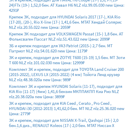
24)F7x (19-) 1,52,0 бен. AT Хавал Н6 NLZ nlz.99.05.030 new Цена:
4291₽
Крепеж ЗК, подходит для HYUNDAI Solaris 2017 (17-), KIA Rio
(17-20), (20-), Rio X-line (17-) 1,41,6 бен. MTAT Хендай Солярис
NLZ nlz.20.55.022 new Цена: 2059₽
Крепеж ЗК подходит для VOLKSWAGEN Passat (15-) 1,8 бен. АТ
Фольксваген Пассат NLZ nlz.51.43.022 new Цена: 2099₽
ЗБ и крепеж подходит для УАЗ Patriot (2015-) 2,7 бен. МТ
Патриот NLZ nlz.54.01.620 new Цена: 1179₽
ЗК и крепеж, подходит для ZOTYE T600 (15-19) 1,5 бен. МТ Зоти
Т 600 NLZ nlz.101.02.030 new Цена: 12999₽
Комплект ЗК и крепеж, подходит для TOYOTA Land Cruiser 200
(2015-2022), LEXUS LX (2015-2022) (4 мм) Тойота Ленд крузер
NLZ nlz.48.38.020a new Цена: 989₽
Комплект ЗК и крепеж HYUNDAI Solaris (11-17), подходит для
KIA Rio (11-17) (4мм) 1,41,6 бензин МКППАКПП Киа Рио NLZ
nlz.20.38.020a new Цена: 3899₽
ЗК и крепеж, подходит для KIA Ceed , Cerato , Pro Ceed ,
HYUNDAI i30 (2012-2013) 1,41,62,0 бен. MT NLZ nlz.25.36.020 new
Цена: 2779₽
ЗК и крепеж, подходит для NISSAN X-Trail, Qashqai (15-) 2,0
бен.1,6 диз., RENAULT Koleos (17-) 2,0 бен. МТАТ Ниссан Х