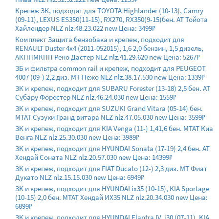
Крепеж ЗК, подходит для TOYOTA Highlander (10-13), Camry
(09-11), LEXUS ES350(11-15), RX270, RX350(9-15)бен. AT Тойота
Хайлендер NLZ nlz.48.23.022 new Цена: 3499₽
Комплект Защита бензобака и крепеж, подходит для
RENAULT Duster 4x4 (2011-052015), 1,6 2,0 бензин, 1,5 дизель,
АКППМКПП Рено Дастер NLZ nlz.41.29.620 new Цена: 5267₽
ЗБ и фильтра common rail и крепеж, подходит для PEUGEOT
4007 (09-) 2,2 диз. МТ Пежо NLZ nlz.38.17.530 new Цена: 1339₽
ЗК и крепеж, подходит для SUBARU Forester (13-18) 2,5 бен. АТ
Субару Форестер NLZ nlz.46.24.030 new Цена: 1559₽
ЗК и крепеж, подходит для SUZUKI Grand Vitara (05-14) бен.
МТАТ Сузуки Гранд витара NLZ nlz.47.05.030 new Цена: 3599₽
ЗК и крепеж, подходит для KIA Venga (11-) 1,41,6 бен. МТАТ Киа
Венга NLZ nlz.25.30.030 new Цена: 3989₽
ЗК и крепеж, подходит для HYUNDAI Sonata (17-19) 2,4 бен. AT
Хендай Соната NLZ nlz.20.57.030 new Цена: 14399₽
ЗК и крепеж, подходит для FIAT Ducato (12-) 2,3 диз. МТ Фиат
Дукато NLZ nlz.15.15.030 new Цена: 6949₽
ЗК и крепеж, подходит для HYUNDAI ix35 (10-15), KIA Sportage
(10-15) 2,0 бен. МТАТ Хендай ИХ35 NLZ nlz.20.34.030 new Цена:
6899₽
ЗК и крепеж, подходит для HYUNDAI Elantra IV, i30 (07-11), KIA