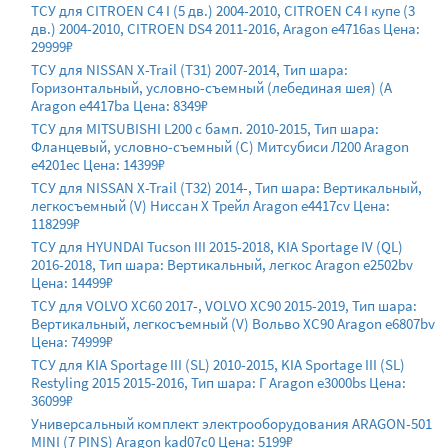
ТСУ для CITROEN C4 I (5 дв.) 2004-2010, CITROEN C4 I купе (3
дв.) 2004-2010, CITROEN DS4 2011-2016, Aragon e4716as Цена:
29999₽
ТСУ для NISSAN X-Trail (T31) 2007-2014, Тип шара:
Горизонтальный, условно-съемный (лебединая шея) (A
Aragon e4417ba Цена: 8349₽
ТСУ для MITSUBISHI L200 с бамп. 2010-2015, Тип шара:
Фланцевый, условно-съемный (C) Митсубиси Л200 Aragon
e4201ec Цена: 14399₽
ТСУ для NISSAN X-Trail (T32) 2014-, Тип шара: Вертикальный,
легкосъемный (V) Ниссан Х Трейл Aragon e4417cv Цена:
118299₽
ТСУ для HYUNDAI Tucson III 2015-2018, KIA Sportage IV (QL)
2016-2018, Тип шара: Вертикальный, легкос Aragon e2502bv
Цена: 14499₽
ТСУ для VOLVO XC60 2017-, VOLVO XC90 2015-2019, Тип шара:
Вертикальный, легкосъемный (V) Вольво ХС90 Aragon e6807bv
Цена: 74999₽
ТСУ для KIA Sportage III (SL) 2010-2015, KIA Sportage III (SL)
Restyling 2015 2015-2016, Тип шара: Г Aragon e3000bs Цена:
36099₽
Универсальный комплект электрооборудования ARAGON-501
MINI (7 PINS) Aragon kad07c0 Цена: 5199₽