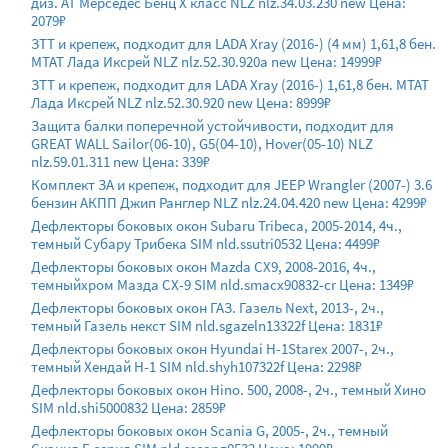
диз. АТ Мерседес Бенц Х класс NLZ nlz.34.03.230 new Цена:
2079₽
ЗТТ и крепеж, подходит для LADA Xray (2016-) (4 мм) 1,61,8 бен.
МТАТ Лада Иксрей NLZ nlz.52.30.920a new Цена: 14999₽
ЗТТ и крепеж, подходит для LADA Xray (2016-) 1,61,8 бен. МТАТ
Лада Иксрей NLZ nlz.52.30.920 new Цена: 8999₽
Защита балки поперечной устойчивости, подходит для
GREAT WALL Sаilor(06-10), G5(04-10), Hover(05-10) NLZ
nlz.59.01.311 new Цена: 339₽
Комплект ЗA и крепеж, подходит для JEEP Wrangler (2007-) 3.6
бензин АКПП Джип Ранглер NLZ nlz.24.04.420 new Цена: 4299₽
Дефлекторы боковых окон Subaru Tribeca, 2005-2014, 4ч.,
темный Субару Трибека SIM nld.ssutri0532 Цена: 4499₽
Дефлекторы боковых окон Mazda CX9, 2008-2016, 4ч.,
темныйхром Мазда СХ-9 SIM nld.smacx90832-cr Цена: 1349₽
Дефлекторы боковых окон ГАЗ. Газель Next, 2013-, 2ч.,
темный Газель некст SIM nld.sgazeln13322f Цена: 1831₽
Дефлекторы боковых окон Hyundai H-1Starex 2007-, 2ч.,
темный Хендай Н-1 SIM nld.shyh107322f Цена: 2298₽
Дефлекторы боковых окон Hino. 500, 2008-, 2ч., темный Хино
SIM nld.shi5000832 Цена: 2859₽
Дефлекторы боковых окон Scania G, 2005-, 2ч., темный