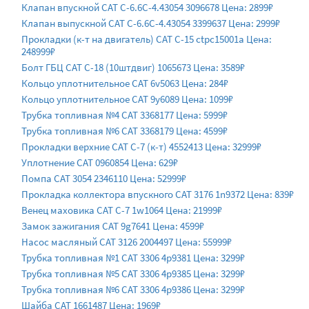
Клапан впускной CAT C-6.6C-4.43054 3096678 Цена: 2899₽
Клапан выпускной CAT C-6.6C-4.43054 3399637 Цена: 2999₽
Прокладки (к-т на двигатель) CAT C-15 ctpc15001a Цена:
248999₽
Болт ГБЦ CAT C-18 (10штдвиг) 1065673 Цена: 3589₽
Кольцо уплотнительное CAT 6v5063 Цена: 284₽
Кольцо уплотнительное CAT 9y6089 Цена: 1099₽
Трубка топливная №4 CAT 3368177 Цена: 5999₽
Трубка топливная №6 CAT 3368179 Цена: 4599₽
Прокладки верхние CAT C-7 (к-т) 4552413 Цена: 32999₽
Уплотнение CAT 0960854 Цена: 629₽
Помпа CAT 3054 2346110 Цена: 52999₽
Прокладка коллектора впускного CAT 3176 1n9372 Цена: 839₽
Венец маховика CAT C-7 1w1064 Цена: 21999₽
Замок зажигания CAT 9g7641 Цена: 4599₽
Насос масляный CAT 3126 2004497 Цена: 55999₽
Трубка топливная №1 CAT 3306 4p9381 Цена: 3299₽
Трубка топливная №5 CAT 3306 4p9385 Цена: 3299₽
Трубка топливная №6 CAT 3306 4p9386 Цена: 3299₽
Шайба CAT 1661487 Цена: 1969₽