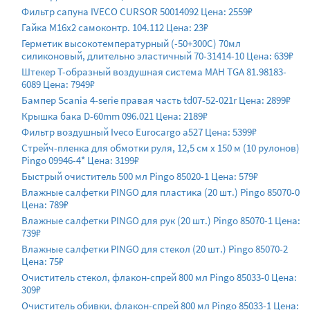
Фильтр сапуна IVECO CURSOR 50014092 Цена: 2559₽
Гайка М16х2 самоконтр. 104.112 Цена: 23₽
Герметик высокотемпературный (-50+300C) 70мл
силиконовый, длительно эластичный 70-31414-10 Цена: 639₽
Штекер Т-образный воздушная система МАН TGA 81.98183-
6089 Цена: 7949₽
Бампер Scania 4-serie правая часть td07-52-021r Цена: 2899₽
Крышка бака D-60mm 096.021 Цена: 2189₽
Фильтр воздушный Iveco Eurocargo a527 Цена: 5399₽
Стрейч-пленка для обмотки руля, 12,5 см х 150 м (10 рулонов)
Pingo 09946-4* Цена: 3199₽
Быстрый очиститель 500 мл Pingo 85020-1 Цена: 579₽
Влажные салфетки PINGO для пластика (20 шт.) Pingo 85070-0
Цена: 789₽
Влажные салфетки PINGO для рук (20 шт.) Pingo 85070-1 Цена:
739₽
Влажные салфетки PINGO для стекол (20 шт.) Pingo 85070-2
Цена: 75₽
Очиститель стекол, флакон-спрей 800 мл Pingo 85033-0 Цена:
309₽
Очиститель обивки, флакон-спрей 800 мл Pingo 85033-1 Цена: