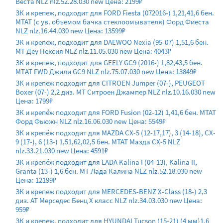
Веста NLZ nlz.52.28.030 new Цена: 2199₽
ЗК и крепеж, подходит для FORD Fiesta (072016-) 1,21,41,6 бен.
МТАТ (с ув. объемом бачка стеклоомывателя) Форд Фиеста
NLZ nlz.16.44.030 new Цена: 13599₽
ЗК и крепеж, подходит для DAEWOO Nexia (95-07) 1,51,6 бен.
МТ Деу Нексия NLZ nlz.11.05.030 new Цена: 4043₽
ЗК и крепеж, подходит для GEELY GC9 (2016-) 1,82,43,5 бен.
МТAT FWD Джили GС9 NLZ nlz.75.07.030 new Цена: 13849₽
ЗК и крепеж подходит для CITROEN Jumper (07-), PEUGEOT
Boxer (07-) 2,2 диз. МТ Ситроен Джампер NLZ nlz.10.16.030 new
Цена: 1799₽
ЗК и крепёж подходит для FORD Fusion (02-12) 1,41,6 бен. МТАТ
Форд Фьюжн NLZ nlz.16.06.030 new Цена: 5549₽
ЗК и крепёж подходит для MAZDA CX-5 (12-17,17), 3 (14-18), CX-
9 (17-), 6 (13-) 1,51,62,02,5 бен. МТАТ Мазда СХ-5 NLZ
nlz.33.21.030 new Цена: 4591₽
ЗК и крепёж подходит для LADA Kalina I (04-13), Kalina II,
Granta (13-) 1,6 бен. МТ Лада Калина NLZ nlz.52.18.030 new
Цена: 12199₽
ЗК и крепеж подходит для MERCEDES-BENZ X-Class (18-) 2,3
диз. АТ Мерседес Бенц Х класс NLZ nlz.34.03.030 new Цена:
959₽
ЗК и крепеж, подходит для HYUNDAI Tucson (15-21) (4 мм)1,6