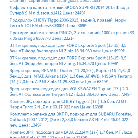
Скания Г-серия SIM nld.sscang0532 Цена: 1999₽
Дефлектор капота темный SKODA SUPERB 2014-2015 Шкода
Суперб SIM nld.sscsup1412 Цена: 2449₽
Подкрылок CHERY Tiggo 2006-2013, задний, правый Черри
Тигго 5 TOTEM chery6303004 Цена: 369₽
Протирочный материал PINGO, 2-х сл. синий, 1000 отрывов 33
х 35 см Pingo 85077-0 Цена: 2221₽
ЗТК и крепеж, подходит для FORD Explorer Sport (13-15) 3,5
бен. АT Форд Эксплорер NLZ nlz.16.34.930 new Цена: 4999₽
ЗТК и крепеж, подходит для FORD Explorer Sport (13-15) 3,5
бен. АT Форд Эксплорер NLZ orig.16.34.520 Цена: 1099₽
Зред. и крепёж, RENAULT Duster (11-20,20-), Kaptur (16-)1,62,0
бен.1,5 диз. МТАТ, Arkana (19-) 1,3 бен. АТ 4WD, NISSAN Terrano
(14-) 2,0 бен. A Р NLZ nlz.41.29.530 new Цена: 6849₽
Зред. и крепеж, подходит для VOLKSWAGEN Tiguan (17-) 2,0
бен. AT Фольксваген Тигуан NLZ nlz.51.38.430 new Цена: 7249₽
Крепеж ЗК, подходит для CHERY Tiggo 2 (17-) 1,5 бен. АТМТ
Черри Тигго 2 NLZ nlz.63.17.022 new Цена: 1699₽
Комплект крепежа для ЗКПП, подходит для SUBARU Forester,
Outback (2007-2012) (2мм) 2,53,0 бензин АК NLZ nlz.46.04.022
new Цена: 1349₽
Крепеж ЗРК, подходит для LADA 21214М (17-) 1,7 бен. MT Лада
Нива NLZ nlz.52.32.222 new Цена: 1239₽