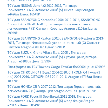
ТСУ для NISSAN Juke 4x2 2010-2019, Тип шара:
Горизонтальный, легкосъемный (S) Ниссан Жук Aragon
e4426as Цена: 16549₽
ТСУ для SSANGYONG Korando (C200) 2010-2014, SSANGYONG
Korando (C210) 2014-2019, Тип шара: Горизонтальный,
легкосъемный (S) Саньенг Корандо Aragon e3108as Цена:
59949₽
ТСУ для SSANGYONG Rexton 2002-, SSANGYONG Rexton W 2013-
2017, Тип шара: Фланцевый, условно-съемный (C) Саньенг
Рекстон Aragon e3103ac Цена: 52949₽
ТСУ для SUZUKI Grand Vitara 5 дв. 2005-, Тип шара:
Горизонтальный, легкосъемный (S) Сузуки Гранд витара
Aragon e6108bs Цена: 17999₽
Платформа на ТСУ Towbox Cargo TowCar tbc0000 Цена: 69999₽
ТСУ для CITROEN C4 I (5 дв.) 2004-2010, CITROEN C4 I купе (3
дв.) 2004-2010, CITROEN DS4 2011-2016, Aragon e4716aa Цена:
18999₽
ТСУ для HONDA CR-V 2007-2012, Тип шара: Горизонтальный,
легкосъемный (S) Хонда ЦРВ Aragon e2401cs Цена: 9199₽
ТСУ для FORD Focus III Sportbreak 2011-2018, Тип шара:
Горизонтальный, легкосъемный (S) Форд Фокус Aragon
e2012cs Цена: 30549₽