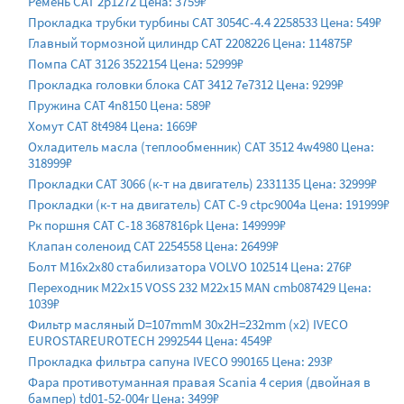
Ремень CAT 2p1272 Цена: 3759₽
Прокладка трубки турбины CAT 3054C-4.4 2258533 Цена: 549₽
Главный тормозной цилиндр CAT 2208226 Цена: 114875₽
Помпа CAT 3126 3522154 Цена: 52999₽
Прокладка головки блока CAT 3412 7e7312 Цена: 9299₽
Пружина CAT 4n8150 Цена: 589₽
Хомут CAT 8t4984 Цена: 1669₽
Охладитель масла (теплообменник) CAT 3512 4w4980 Цена:
318999₽
Прокладки CAT 3066 (к-т на двигатель) 2331135 Цена: 32999₽
Прокладки (к-т на двигатель) CAT C-9 ctpc9004a Цена: 191999₽
Рк поршня CAT C-18 3687816pk Цена: 149999₽
Клапан соленоид CAT 2254558 Цена: 26499₽
Болт М16х2х80 стабилизатора VOLVO 102514 Цена: 276₽
Переходник М22x15 VOSS 232 М22x15 MAN cmb087429 Цена:
1039₽
Фильтр масляный D=107mmM 30x2H=232mm (x2) IVECO
EUROSTAREUROTECH 2992544 Цена: 4549₽
Прокладка фильтра сапуна IVECO 990165 Цена: 293₽
Фара противотуманная правая Scania 4 серия (двойная в
бампер) td01-52-004r Цена: 3499₽