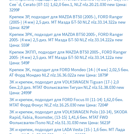
Cee`d, Cerato (07-11) 1,62,0 бен.1, NLZ nlz.20.21.030 new Цена:
3299₽
Крепеж ЗР, подходит для MAZDA BT50 (2005-), FORD Ranger
(2005-) (4 мм) 2,5 диз. МТ Мазда БТ-50 NLZ nlz.33.14.322a new
Цена: 829₽
Крепеж ЗРК, подходит для MAZDA BT50 2005-, FORD Ranger
2005- (4 мм) 2,5 диз. МТ Мазда БТ-50 NLZ nlz.33.14.222a new
Цена: 559₽
Крепеж ЗКПП, подходит для MAZDA BT50 2005-, FORD Ranger
2005- (4 мм) 2,5 диз. МТ Мазда БТ-50 NLZ nlz.33.14.122a new
Цена: 549₽
Крепеж ЗК, подходит для FORD Mondeo (14-) (4 мм) 2,02,5 бен.
АТ Форд Мондео NLZ nlz.16.36.022a new Цена: 1879₽
ЗК и крепеж, подходит для VOLKSWAGEN Tiguan (17-) 2,0
бен.2,0 диз. MTAT Фольксваген Тигуан NLZ nlz.51.38.030 new
Цена: 2499₽
ЗК и крепеж, подходит для FORD Focus III (11-14) 1,62,0 бен.
MTAT Форд Фокус NLZ nlz.16.25.030 new Цена: 7204₽
ЗК и крепеж, подходит для VOLKSWAGEN Polo (10-14), SKODA
Rapid, Fabia, Roomster, (13-15) 1,41,6 бен. MTAT FWD
Фольксваген Поло NLZ nlz.51.31.030 new Цена: 5621₽
ЗК и крепеж, подходит для LADA Vesta (15-) 1,6 бен. MT Лада