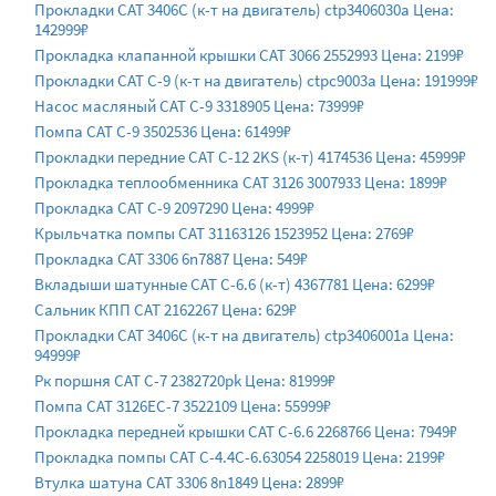
Прокладки CAT 3406C (к-т на двигатель) ctp3406030a Цена:
142999₽
Прокладка клапанной крышки CAT 3066 2552993 Цена: 2199₽
Прокладки CAT C-9 (к-т на двигатель) ctpc9003a Цена: 191999₽
Насос масляный CAT C-9 3318905 Цена: 73999₽
Помпа CAT C-9 3502536 Цена: 61499₽
Прокладки передние CAT C-12 2KS (к-т) 4174536 Цена: 45999₽
Прокладка теплообменника CAT 3126 3007933 Цена: 1899₽
Прокладка CAT C-9 2097290 Цена: 4999₽
Крыльчатка помпы CAT 31163126 1523952 Цена: 2769₽
Прокладка CAT 3306 6n7887 Цена: 549₽
Вкладыши шатунные CAT C-6.6 (к-т) 4367781 Цена: 6299₽
Сальник КПП CAT 2162267 Цена: 629₽
Прокладки CAT 3406C (к-т на двигатель) ctp3406001a Цена:
94999₽
Рк поршня CAT C-7 2382720pk Цена: 81999₽
Помпа CAT 3126EC-7 3522109 Цена: 55999₽
Прокладка передней крышки CAT C-6.6 2268766 Цена: 7949₽
Прокладка помпы CAT C-4.4C-6.63054 2258019 Цена: 2199₽
Втулка шатуна CAT 3306 8n1849 Цена: 2899₽