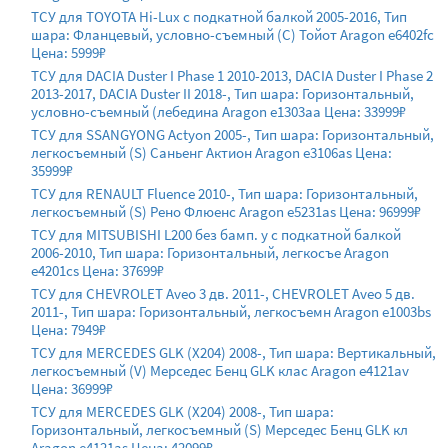
ТСУ для TOYOTA Hi-Lux с подкатной балкой 2005-2016, Тип
шара: Фланцевый, условно-съемный (C) Тойот Aragon e6402fc
Цена: 5999₽
ТСУ для DACIA Duster I Phase 1 2010-2013, DACIA Duster I Phase 2
2013-2017, DACIA Duster II 2018-, Тип шара: Горизонтальный,
условно-съемный (лебедина Aragon e1303aa Цена: 33999₽
ТСУ для SSANGYONG Actyon 2005-, Тип шара: Горизонтальный,
легкосъемный (S) Саньенг Актион Aragon e3106as Цена:
35999₽
ТСУ для RENAULT Fluence 2010-, Тип шара: Горизонтальный,
легкосъемный (S) Рено Флюенс Aragon e5231as Цена: 96999₽
ТСУ для MITSUBISHI L200 без бамп. y с подкатной балкой
2006-2010, Тип шара: Горизонтальный, легкосъе Aragon
e4201cs Цена: 37699₽
ТСУ для CHEVROLET Aveo 3 дв. 2011-, CHEVROLET Aveo 5 дв.
2011-, Тип шара: Горизонтальный, легкосъемн Aragon e1003bs
Цена: 7949₽
ТСУ для MERCEDES GLK (X204) 2008-, Тип шара: Вертикальный,
легкосъемный (V) Мерседес Бенц GLK клас Aragon e4121av
Цена: 36999₽
ТСУ для MERCEDES GLK (X204) 2008-, Тип шара:
Горизонтальный, легкосъемный (S) Мерседес Бенц GLK кл
Aragon e4121as Цена: 42099₽