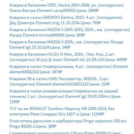
Коврик в багажник OPEL Vectra 2003-2008, ун. (полиуретан)
Опель Вектра Element caropl00002 Цена: 2899₽
Коврики в салон DAEWOO Gentra, 2013- 4 шт. (полиуретан)
Деу Джентра Element orig.11.10.210k Цена: 769₽
Коврик в багажник MAZDA 5 2005-2010, 2010-, мв. (полиуретан)
Мазда Element ecnmzd00008 Цена: 899₽
Коврик в багажник MAZDA 5 2005-, мв. (полиуретан) Мазда
Element lgt.33.10.b14 Цена: 349₽
Коврик в багажник ISUZU D-Max, 2016-, Пик. Кор.,1 шт.
(полиуретан) Исузу Д-макс Element nlc.21.09.n15 Цена: 6499₽
Коврики в салон Универсальные, 4 шт. (полиуретан) Element
element0002210 Цена: 1874₽
Коврики 3D в салон UMG Экскаватор, 062018-, 2 шт.
(полиуретан) Element element3d10601210 Цена: 329₽
Коврики в салон универсальные (перемычка на задний
тоннель) 1 шт. (полиуретан) Element lgt.78.00.200rm Цена:
1399₽
ТСУ на ам RENAULT Sandero Stepway HB 2009-2014, без
электрики Рено Сандеро Oris 1427-a Цена: 11549₽
Очиститель дросселя и карбюратора Pingo аэрозоль 500 мл
Pingo 85020-2 Цена: 389₽
Силиконовая смазка аэрозоль 150 мл Pingo 85060-0 Цена: