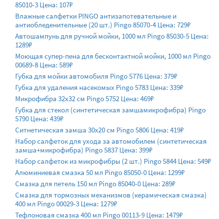
85010-3 Цена: 107₽
Влажные салфетки PINGO антизапотевательные и
антиобледенительные (20 шт.) Pingo 85070-4 Цена: 729₽
Автошампунь для ручной мойки, 1000 мл Pingo 85030-5 Цена:
1289₽
Моющая супер-пена для бесконтактной мойки, 1000 мл Pingo
00689-8 Цена: 589₽
Губка для мойки автомобиля Pingo 5776 Цена: 379₽
Губка для удаления насекомых Pingo 5783 Цена: 339₽
Микрофибра 32х32 см Pingo 5752 Цена: 469₽
Губка для стекол (синтетическая замшамикрофибра) Pingo
5790 Цена: 439₽
Ситнетическая замша 30х20 см Pingo 5806 Цена: 419₽
Набор салфеток для ухода за автомобилем (синтетическая
замша+микрофибра) Pingo 5837 Цена: 399₽
Набор салфеток из микрофибры (2 шт.) Pingo 5844 Цена: 549₽
Алюминиевая смазка 50 мл Pingo 85050-0 Цена: 1299₽
Смазка для петель 150 мл Pingo 85040-0 Цена: 289₽
Смазка для тормозных механизмов (керамическая смазка)
400 мл Pingo 00029-3 Цена: 1279₽
Тефлоновая смазка 400 мл Pingo 00113-9 Цена: 1479₽