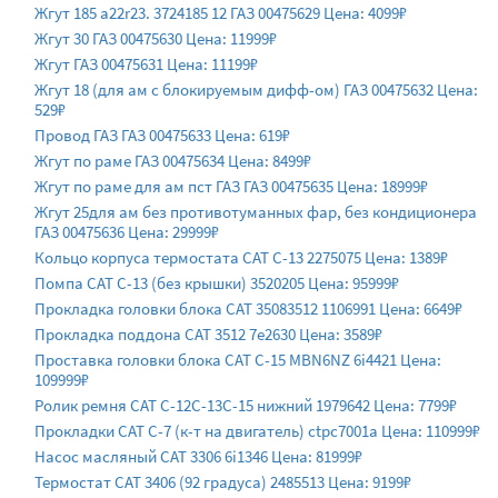
Жгут 185 а22r23. 3724185 12 ГАЗ 00475629 Цена: 4099₽
Жгут 30 ГАЗ 00475630 Цена: 11999₽
Жгут ГАЗ 00475631 Цена: 11199₽
Жгут 18 (для ам с блокируемым дифф-ом) ГАЗ 00475632 Цена:
529₽
Провод ГАЗ ГАЗ 00475633 Цена: 619₽
Жгут по раме ГАЗ 00475634 Цена: 8499₽
Жгут по раме для ам пст ГАЗ ГАЗ 00475635 Цена: 18999₽
Жгут 25для ам без противотуманных фар, без кондиционера
ГАЗ 00475636 Цена: 29999₽
Кольцо корпуса термостата CAT C-13 2275075 Цена: 1389₽
Помпа CAT C-13 (без крышки) 3520205 Цена: 95999₽
Прокладка головки блока CAT 35083512 1106991 Цена: 6649₽
Прокладка поддона CAT 3512 7e2630 Цена: 3589₽
Проставка головки блока CAT C-15 MBN6NZ 6i4421 Цена:
109999₽
Ролик ремня CAT C-12C-13C-15 нижний 1979642 Цена: 7799₽
Прокладки CAT C-7 (к-т на двигатель) ctpc7001a Цена: 110999₽
Насос масляный CAT 3306 6i1346 Цена: 81999₽
Термостат CAT 3406 (92 градуса) 2485513 Цена: 9199₽