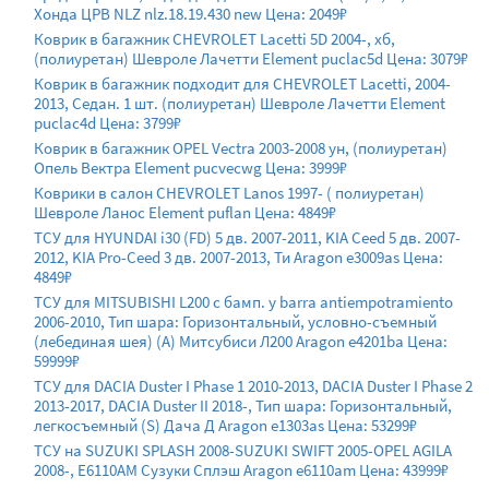
Хонда ЦРВ NLZ nlz.18.19.430 new Цена: 2049₽
Коврик в багажник CHEVROLET Lacetti 5D 2004-, хб,
(полиуретан) Шевроле Лачетти Element puclac5d Цена: 3079₽
Коврик в багажник подходит для CHEVROLET Lacetti, 2004-
2013, Седан. 1 шт. (полиуретан) Шевроле Лачетти Element
puclac4d Цена: 3799₽
Коврик в багажник OPEL Vectra 2003-2008 ун, (полиуретан)
Опель Вектра Element pucvecwg Цена: 3999₽
Коврики в салон CHEVROLET Lanos 1997- ( полиуретан)
Шевроле Ланос Element puflan Цена: 4849₽
ТСУ для HYUNDAI i30 (FD) 5 дв. 2007-2011, KIA Ceed 5 дв. 2007-
2012, KIA Pro-Ceed 3 дв. 2007-2013, Ти Aragon e3009as Цена:
4849₽
ТСУ для MITSUBISHI L200 с бамп. y barra antiempotramiento
2006-2010, Тип шара: Горизонтальный, условно-съемный
(лебединая шея) (A) Митсубиси Л200 Aragon e4201ba Цена:
59999₽
ТСУ для DACIA Duster I Phase 1 2010-2013, DACIA Duster I Phase 2
2013-2017, DACIA Duster II 2018-, Тип шара: Горизонтальный,
легкосъемный (S) Дача Д Aragon e1303as Цена: 53299₽
ТСУ на SUZUKI SPLASH 2008-SUZUKI SWIFT 2005-OPEL AGILA
2008-, E6110AM Сузуки Сплэш Aragon e6110am Цена: 43999₽