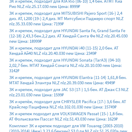
ЗК и крепеж, подходит для KIA Rio (06-10) 1,4 бен. АТМТ Киа
Рио NLZ nlz.25.17.030 new Цена: 8999₽
ЗК и крепеж, подходит для MITSUBISHI Pajero Sport (16-) 2,4
диз. АТ, L200 (19-) 2,4 диз. MT Митсубиси Паджеро спорт NLZ
nlz.35.33.030 new Цена: 7199₽
ЗК и крепеж, подходит для HYUNDAI Santa Fe, Grand Santa Fe
(12-18) 2,43,3 бен.2,2 диз. AT Хендай Санта Фе NLZ nlz.20.45.030
new Цена: 18999₽
ЗК и крепеж, подходит для HYUNDAI i40 (11-15) 2,0 бен. AT
Хендай Ай40 NLZ nlz.20.40.030 new Цена: 2349₽
ЗК и крепеж, подходит для HYUNDAI Sonata (ТагАЗ) (04-10)
2,02,7 бен. МТAT Хендай Соната NLZ nlz.20.10.030 new Цена:
3142₽
ЗК и крепеж, подходит для HYUNDAI Elantra (11-14) 1,61,8 бен.
МТAT Хендай Элантра NLZ nlz.20.39.030 new Цена: 4949₽
ЗК и крепеж, подходит для JAC S3 (17-) 1,5 бен. AT Джак С3 NLZ
nlz.23.01.030 new Цена: 1599₽
ЗК и крепёж, подходит для CHRYSLER Pacifica (17-) 3,6 бен. АТ
Крайслер Пацифика NLZ nlz.102.01.030 new Цена: 15749₽
ЗК и крепеж подходит для VOLKSWAGEN Passat (15-) 1,8 бен.
AT Фольксваген Пассат NLZ nlz.51.43.030 new Цена: 1629₽
Комплект ЗК и крепеж подходит для VW Touareg (2003-2010)
(2010-2014) (4мм) 3,23,6 бензин2,53,0 ди NLZ nlz.51.25.020a new