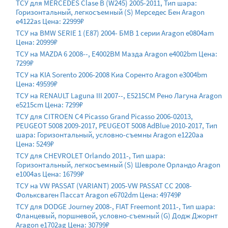
ТСУ для MERCEDES Clase B (W245) 2005-2011, Тип шара:
Горизонтальный, легкосъемный (S) Мерседес Бен Aragon
e4122as Цена: 22999₽
ТСУ на BMW SERIE 1 (E87) 2004- БМВ 1 серии Aragon e0804am
Цена: 20999₽
ТСУ на MAZDA 6 2008--, E4002BM Мазда Aragon e4002bm Цена:
7299₽
ТСУ на KIA Sorento 2006-2008 Киа Соренто Aragon e3004bm
Цена: 49599₽
ТСУ на RENAULT Laguna III 2007--, E5215CM Рено Лагуна Aragon
e5215cm Цена: 7299₽
ТСУ для CITROEN C4 Picasso Grand Picasso 2006-02013,
PEUGEOT 5008 2009-2017, PEUGEOT 5008 AdBlue 2010-2017, Тип
шара: Горизонтальный, условно-съемны Aragon e1220aa
Цена: 5249₽
ТСУ для CHEVROLET Orlando 2011-, Тип шара:
Горизонтальный, легкосъемный (S) Шевроле Орландо Aragon
e1004as Цена: 16799₽
ТСУ на VW PASSAT (VARIANT) 2005-VW PASSAT CC 2008-
Фольксваген Пассат Aragon e6702dm Цена: 49749₽
ТСУ для DODGE Journey 2008-, FIAT Freemont 2011-, Тип шара:
Фланцевый, поршневой, условно-съемный (G) Додж Джорнт
Aragon e1702ag Цена: 30799₽