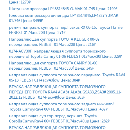
Цена: 1279₽
Шатун компрессора LP48514845 YUMAK 01.745 Цена: 2199₽
Головка компрессора цилиндра LP48514845,LP4827 YUMAK
01.746 Цена: 3499₽
ремк-т направл. cуппорта пер.! Lexus RX 06-15, Toyota Harrier
FEBEST 0174acu20lf Цена: 271₽
Направляющая суппорта TOYOTA KLUGER 00-07
перед.правлев. FEBEST 0174acu20lf Цена: 216₽
0174-ACV30F_направляющая суппорта тормозного
переднего! Toyota Camry 01-06 FEBEST 0174acv30f Цена: 329₽
Направляющая суппорта TOYOTA CAMRY 01-06
перед.правлев. FEBEST 0174acv30f Цена: 349₽
направляющая суппорта тормозного переднего! Toyota RAV4
05-13 FEBEST 0174acv40low Цена: 384₽
ВТУЛКА НАПРАВЛЯЮЩАЯ СУППОРТА ТОРМОЗНОГО
ПЕРЕДНЕГО TOYOTA RAV4 ACA3#,ALA3#,GSA33,ZSA3# 2005.11-
2012.12 FEBEST 0174-acv40low Цена: 363₽
направляющая суппорта тормозного заднего нижнего!
Toyota CamryRav4 06> FEBEST 0174acv40lr Цена: 437₽
направляющая суп.тор.перед.верхняя! Toyota
CorollaCamryRav4 06> FEBEST 0174acv40up Цена: 282₽
ВТУЛКА НАПРАВЛЯЮЩАЯ СУППОРТА ТОРМОЗНОГО