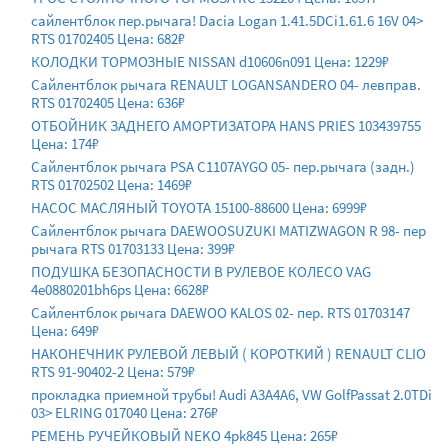
сайлентблок пер.рычага! Dacia Logan 1.41.5DCi1.61.6 16V 04>
RTS 01702405 Цена: 682₽
КОЛОДКИ ТОРМОЗНЫЕ NISSAN d10606n091 Цена: 1229₽
Сайлентблок рычага RENAULT LOGANSANDERO 04- левправ.
RTS 01702405 Цена: 636₽
ОТБОЙНИК ЗАДНЕГО АМОРТИЗАТОРА HANS PRIES 103439755
Цена: 174₽
Сайлентблок рычага PSA C1107AYGO 05- пер.рычага (задн.)
RTS 01702502 Цена: 1469₽
НАСОС МАСЛЯНЫЙ TOYOTA 15100-88600 Цена: 6999₽
Сайлентблок рычага DAEWOOSUZUKI MATIZWAGON R 98- пер
рычага RTS 01703133 Цена: 399₽
ПОДУШКА БЕЗОПАСНОСТИ В РУЛЕВОЕ КОЛЕСО VAG
4e0880201bh6ps Цена: 6628₽
Сайлентблок рычага DAEWOO KALOS 02- пер. RTS 01703147
Цена: 649₽
НАКОНЕЧНИК РУЛЕВОЙ ЛЕВЫЙ ( КОРОТКИЙ ) RENAULT CLIO
RTS 91-90402-2 Цена: 579₽
прокладка приемной трубы! Audi A3A4A6, VW GolfPassat 2.0TDi
03> ELRING 017040 Цена: 276₽
РЕМЕНЬ РУЧЕЙКОВЫЙ NEKO 4pk845 Цена: 265₽