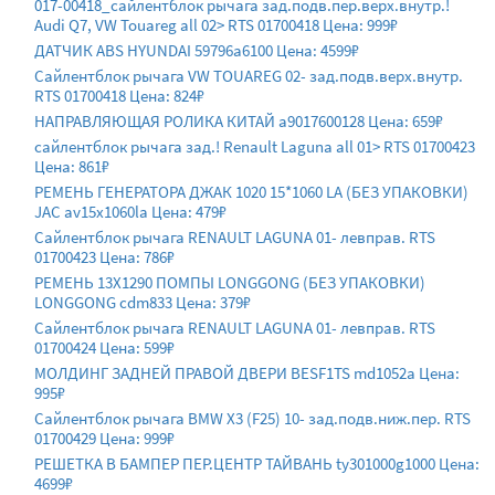
017-00418_сайлентблок рычага зад.подв.пер.верх.внутр.!
Audi Q7, VW Touareg all 02> RTS 01700418 Цена: 999₽
ДАТЧИК ABS HYUNDAI 59796a6100 Цена: 4599₽
Сайлентблок рычага VW TOUAREG 02- зад.подв.верх.внутр.
RTS 01700418 Цена: 824₽
НАПРАВЛЯЮЩАЯ РОЛИКА КИТАЙ a9017600128 Цена: 659₽
сайлентблок рычага зад.! Renault Laguna all 01> RTS 01700423
Цена: 861₽
РЕМЕНЬ ГЕНЕРАТОРА ДЖАК 1020 15*1060 LA (БЕЗ УПАКОВКИ)
JAC av15x1060la Цена: 479₽
Сайлентблок рычага RENAULT LAGUNA 01- левправ. RTS
01700423 Цена: 786₽
РЕМЕНЬ 13Х1290 ПОМПЫ LONGGONG (БЕЗ УПАКОВКИ)
LONGGONG cdm833 Цена: 379₽
Сайлентблок рычага RENAULT LAGUNA 01- левправ. RTS
01700424 Цена: 599₽
МОЛДИНГ ЗАДНЕЙ ПРАВОЙ ДВЕРИ BESF1TS md1052a Цена:
995₽
Сайлентблок рычага BMW X3 (F25) 10- зад.подв.ниж.пер. RTS
01700429 Цена: 999₽
РЕШЕТКА В БАМПЕР ПЕР.ЦЕНТР ТАЙВАНЬ ty301000g1000 Цена:
4699₽