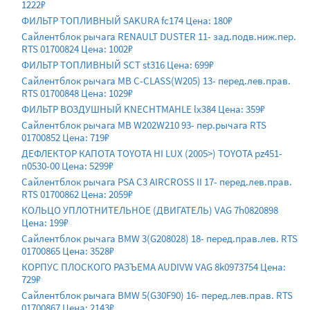
1222₽
ФИЛЬТР ТОПЛИВНЫЙ SAKURA fc174 Цена: 180₽
Сайлентблок рычага RENAULT DUSTER 11- зад.подв.ниж.пер.
RTS 01700824 Цена: 1002₽
ФИЛЬТР ТОПЛИВНЫЙ SCT st316 Цена: 699₽
Сайлентблок рычага MB C-CLASS(W205) 13- перед.лев.прав.
RTS 01700848 Цена: 1029₽
ФИЛЬТР ВОЗДУШНЫЙ KNECHTMAHLE lx384 Цена: 359₽
Сайлентблок рычага MB W202W210 93- пер.рычага RTS
01700852 Цена: 719₽
ДЕФЛЕКТОР КАПОТА TOYOTA HI LUX (2005>) TOYOTA pz451-
n0530-00 Цена: 5299₽
Сайлентблок рычага PSA C3 AIRCROSS II 17- перед.лев.прав.
RTS 01700862 Цена: 2059₽
КОЛЬЦО УПЛОТНИТЕЛЬНОЕ (ДВИГАТЕЛЬ) VAG 7h0820898
Цена: 199₽
Сайлентблок рычага BMW 3(G208028) 18- перед.прав.лев. RTS
01700865 Цена: 3528₽
КОРПУС ПЛОСКОГО РАЗЪЕМА AUDIVW VAG 8k0973754 Цена:
729₽
Сайлентблок рычага BMW 5(G30F90) 16- перед.лев.прав. RTS
01700867 Цена: 2143₽