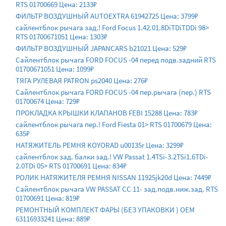
RTS 01700669 Цена: 2133₽
ФИЛЬТР ВОЗДУШНЫЙ AUTOEXTRA 61942725 Цена: 3799₽
сайлентблок рычага зад.! Ford Focus 1.42.01.8DiTDiTDDi 98>
RTS 01700671051 Цена: 1303₽
ФИЛЬТР ВОЗДУШНЫЙ JAPANCARS b21021 Цена: 529₽
Сайлентблок рычага FORD FOCUS -04 перед подв.задний RTS
01700671051 Цена: 1099₽
ТЯГА РУЛЕВАЯ PATRON ps2040 Цена: 276₽
Сайлентблок рычага FORD FOCUS -04 пер.рычага (пер.) RTS
01700674 Цена: 729₽
ПРОКЛАДКА КРЫШКИ КЛАПАНОВ FEBI 15288 Цена: 783₽
сайлентблок рычага пер.! Ford Fiesta 01> RTS 01700679 Цена:
635₽
НАТЯЖИТЕЛЬ РЕМНЯ KOYORAD u00135r Цена: 3299₽
сайлентблок зад. балки зад.! VW Passat 1.4TSi-3.2TSi1.6TDi-
2.0TDi 05> RTS 01700691 Цена: 834₽
РОЛИК НАТЯЖИТЕЛЯ РЕМНЯ NISSAN 11925jk20d Цена: 7449₽
Сайлентблок рычага VW PASSAT CC 11- зад.подв.ниж.зад. RTS
01700691 Цена: 819₽
РЕМОНТНЫЙ КОМПЛЕКТ ФАРЫ (БЕЗ УПАКОВКИ ) OEM
63116933241 Цена: 889₽