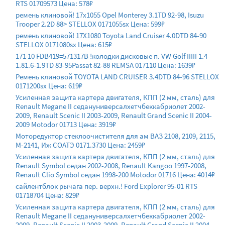
RTS 01709573 Цена: 578₽
ремень клиновой! 17х1055 Opel Monterey 3.1TD 92-98, Isuzu
Trooper 2.2D 88> STELLOX 0171055sx Цена: 599₽
ремень клиновой! 17X1080 Toyota Land Cruiser 4.0DTD 84-90
STELLOX 0171080sx Цена: 615₽
171 10 FDB419=571317B !колодки дисковые п. VW Golf IIIII 1.4-
1.81.6-1.9TD 83-95Passat 82-88 REMSA 017110 Цена: 1639₽
Ремень клиновой TOYOTA LAND CRUISER 3.4DTD 84-96 STELLOX
0171200sx Цена: 619₽
Усиленная защита картера двигателя, КПП (2 мм, сталь) для
Renault Megane II седануниверсалхетчбеккабриолет 2002-
2009, Renault Scenic II 2003-2009, Renault Grand Scenic II 2004-
2009 Motodor 01713 Цена: 3919₽
Моторедуктор стеклоочистителя для ам ВАЗ 2108, 2109, 2115,
М-2141, Иж СОАТЭ 0171.3730 Цена: 2459₽
Усиленная защита картера двигателя, КПП (2 мм, сталь) для
Renault Symbol седан 2002-2008, Renault Kangoo 1997-2008,
Renault Clio Symbol седан 1998-200 Motodor 01716 Цена: 4014₽
сайлентблок рычага пер. верхн.! Ford Explorer 95-01 RTS
01718704 Цена: 829₽
Усиленная защита картера двигателя, КПП (2 мм, сталь) для
Renault Megane II седануниверсалхетчбеккабриолет 2002-
2009, Renault Scenic II 2003-2009, Renault Grand Scenic II 2004-