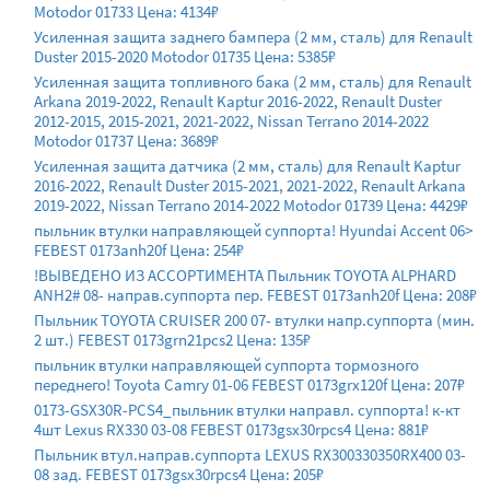
Motodor 01733 Цена: 4134₽
Усиленная защита заднего бампера (2 мм, сталь) для Renault
Duster 2015-2020 Motodor 01735 Цена: 5385₽
Усиленная защита топливного бака (2 мм, сталь) для Renault
Arkana 2019-2022, Renault Kaptur 2016-2022, Renault Duster
2012-2015, 2015-2021, 2021-2022, Nissan Terrano 2014-2022
Motodor 01737 Цена: 3689₽
Усиленная защита датчика (2 мм, сталь) для Renault Kaptur
2016-2022, Renault Duster 2015-2021, 2021-2022, Renault Arkana
2019-2022, Nissan Terrano 2014-2022 Motodor 01739 Цена: 4429₽
пыльник втулки направляющей суппорта! Hyundai Accent 06>
FEBEST 0173anh20f Цена: 254₽
!ВЫВЕДЕНО ИЗ АССОРТИМЕНТА Пыльник TOYOTA ALPHARD
ANH2# 08- направ.суппорта пер. FEBEST 0173anh20f Цена: 208₽
Пыльник TOYOTA CRUISER 200 07- втулки напр.суппорта (мин.
2 шт.) FEBEST 0173grn21pcs2 Цена: 135₽
пыльник втулки направляющей суппорта тормозного
переднего! Toyota Camry 01-06 FEBEST 0173grx120f Цена: 207₽
0173-GSX30R-PCS4_пыльник втулки направл. суппорта! к-кт
4шт Lexus RX330 03-08 FEBEST 0173gsx30rpcs4 Цена: 881₽
Пыльник втул.направ.суппорта LEXUS RX300330350RX400 03-
08 зад. FEBEST 0173gsx30rpcs4 Цена: 205₽