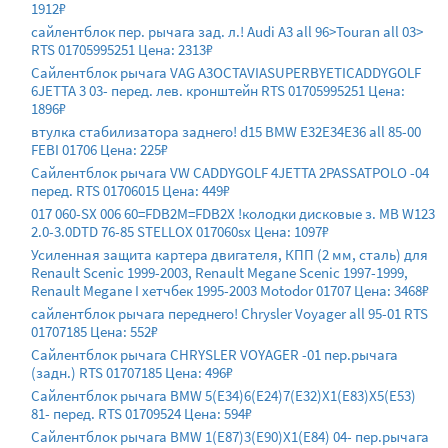
1912₽
сайлентблок пер. рычага зад. л.! Audi A3 all 96>Touran all 03>
RTS 01705995251 Цена: 2313₽
Сайлентблок рычага VAG A3OCTAVIASUPERBYETICADDYGOLF
6JETTA 3 03- перед. лев. кронштейн RTS 01705995251 Цена:
1896₽
втулка стабилизатора заднего! d15 BMW E32E34E36 all 85-00
FEBI 01706 Цена: 225₽
Сайлентблок рычага VW CADDYGOLF 4JETTA 2PASSATPOLO -04
перед. RTS 01706015 Цена: 449₽
017 060-SX 006 60=FDB2M=FDB2X !колодки дисковые з. MB W123
2.0-3.0DTD 76-85 STELLOX 017060sx Цена: 1097₽
Усиленная защита картера двигателя, КПП (2 мм, сталь) для
Renault Scenic 1999-2003, Renault Megane Scenic 1997-1999,
Renault Megane I хетчбек 1995-2003 Motodor 01707 Цена: 3468₽
сайлентблок рычага переднего! Chrysler Voyager all 95-01 RTS
01707185 Цена: 552₽
Сайлентблок рычага CHRYSLER VOYAGER -01 пер.рычага
(задн.) RTS 01707185 Цена: 496₽
Сайлентблок рычага BMW 5(E34)6(E24)7(E32)X1(E83)X5(E53)
81- перед. RTS 01709524 Цена: 594₽
Сайлентблок рычага BMW 1(E87)3(E90)X1(E84) 04- пер.рычага