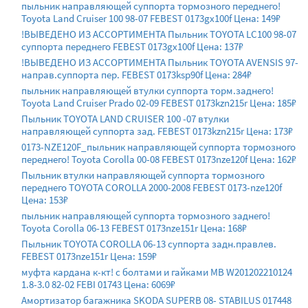
пыльник направляющей суппорта тормозного переднего!
Toyota Land Cruiser 100 98-07 FEBEST 0173gx100f Цена: 149₽
!ВЫВЕДЕНО ИЗ АССОРТИМЕНТА Пыльник TOYOTA LC100 98-07
суппорта переднего FEBEST 0173gx100f Цена: 137₽
!ВЫВЕДЕНО ИЗ АССОРТИМЕНТА Пыльник TOYOTA AVENSIS 97-
направ.суппорта пер. FEBEST 0173ksp90f Цена: 284₽
пыльник направляющей втулки суппорта торм.заднего!
Toyota Land Cruiser Prado 02-09 FEBEST 0173kzn215r Цена: 185₽
Пыльник TOYOTA LAND CRUISER 100 -07 втулки
направляющей суппорта зад. FEBEST 0173kzn215r Цена: 173₽
0173-NZE120F_пыльник направляющей суппорта тормозного
переднего! Toyota Corolla 00-08 FEBEST 0173nze120f Цена: 162₽
Пыльник втулки направляющей суппорта тормозного
переднего TOYOTA COROLLA 2000-2008 FEBEST 0173-nze120f
Цена: 153₽
пыльник направляющей суппорта тормозного заднего!
Toyota Corolla 06-13 FEBEST 0173nze151r Цена: 168₽
Пыльник TOYOTA COROLLA 06-13 суппорта задн.правлев.
FEBEST 0173nze151r Цена: 159₽
муфта кардана к-кт! с болтами и гайками MB W201202210124
1.8-3.0 82-02 FEBI 01743 Цена: 6069₽
Амортизатор багажника SKODA SUPERB 08- STABILUS 017448