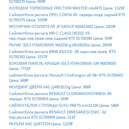
01700375 Цена: 999₽
КОЛОДКИ ТОРМОЗНЫЕ FRICTION MASTER mkd475 Цена: 1325₽
Сайлентблок рычага OPEL CORSA 00- передн.подв.задний RTS
01700375 Цена: 1039₽
МОТОРЧИК ОТОПИТЕЛЯ JP GROUP 820415001 Цена: 1929₽
Сайлентблок рычага MB C-CLASS (W202) 93-
пер.подв.лев.прав.ниж.задний RTS 01700386 Цена: 599₽
РЫЧАГ (БЕЗ УПАКОВКИ) MAZDA g14h28250a Цена: 2859₽
Сайлентблок рычага BMW X5(E53) -06 задн.лев.прав. RTS
01700392 Цена: 3337₽
БОКОВАЯ ПАНЕЛЬ КРЫШИ (БЕЗ УПАКОВКИ) GM 96878005
Цена: 7732₽
сайлентблок рычага! Renault ClioKangoo all 98> RTS 01700403
Цена: 668₽
МОЛДИНГ ДВЕРИ VAG 1j4853515g Цена: 906₽
Сайлентблок рычага RENAULT CLIOKANGOOSYMBOL 99-
передн. RTS 01700403 Цена: 569₽
САЙЛЕНТБЛОК СТУПИЦЫ GUFU PARTS srm31105 Цена: 586₽
Сайлентблок рычага RENAULT 19MEGANESCENIC -02
пер.рычага RTS 01700404 Цена: 511₽
РАЗЪЕМ VAG 1j0973724 Цена: 1229₽