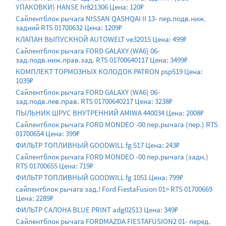
УПАКОВКИ) HANSE hr821306 Цена: 120₽
Сайлентблок рычага NISSAN QASHQAI II 13- пер.подв.ниж.
задний RTS 01700632 Цена: 1209₽
КЛАПАН ВЫПУСКНОЙ AUTOWELT ve32015 Цена: 499₽
Сайлентблок рычага FORD GALAXY (WA6) 06-
зад.подв.ниж.прав.зад. RTS 01700640117 Цена: 3499₽
КОМПЛЕКТ ТОРМОЗНЫХ КОЛОДОК PATRON psp519 Цена:
1039₽
Сайлентблок рычага FORD GALAXY (WA6) 06-
зад.подв.лев.прав. RTS 01700640217 Цена: 3238₽
ПЫЛЬНИК ШРУС ВНУТРЕННИЙ AMIWA 440034 Цена: 2008₽
Сайлентблок рычага FORD MONDEO -00 пер.рычага (пер.) RTS
01700654 Цена: 399₽
ФИЛЬТР ТОПЛИВНЫЙ GOODWILL fg 517 Цена: 243₽
Сайлентблок рычага FORD MONDEO -00 пер.рычага (задн.)
RTS 01700655 Цена: 719₽
ФИЛЬТР ТОПЛИВНЫЙ GOODWILL fg 1051 Цена: 799₽
сайлентблок рычага зад.! Ford FiestaFusion 01> RTS 01700669
Цена: 2289₽
ФИЛЬТР САЛОНА BLUE PRINT adg02513 Цена: 349₽
Сайлентблок рычага FORDMAZDA FIESTAFUSION2 01- перед.