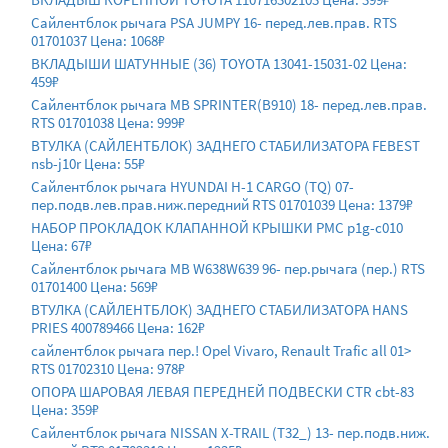
Сайлентблок рычага PSA JUMPY 16- перед.лев.прав. RTS
01701037 Цена: 1068₽
ВКЛАДЫШИ ШАТУННЫЕ (36) TOYOTA 13041-15031-02 Цена:
459₽
Сайлентблок рычага MB SPRINTER(B910) 18- перед.лев.прав.
RTS 01701038 Цена: 999₽
ВТУЛКА (САЙЛЕНТБЛОК) ЗАДНЕГО СТАБИЛИЗАТОРА FEBEST
nsb-j10r Цена: 55₽
Сайлентблок рычага HYUNDAI H-1 CARGO (TQ) 07-
пер.подв.лев.прав.ниж.передний RTS 01701039 Цена: 1379₽
НАБОР ПРОКЛАДОК КЛАПАННОЙ КРЫШКИ PMC p1g-c010
Цена: 67₽
Сайлентблок рычага MB W638W639 96- пер.рычага (пер.) RTS
01701400 Цена: 569₽
ВТУЛКА (САЙЛЕНТБЛОК) ЗАДНЕГО СТАБИЛИЗАТОРА HANS
PRIES 400789466 Цена: 162₽
сайлентблок рычага пер.! Opel Vivaro, Renault Trafic all 01>
RTS 01702310 Цена: 978₽
ОПОРА ШАРОВАЯ ЛЕВАЯ ПЕРЕДНЕЙ ПОДВЕСКИ CTR cbt-83
Цена: 359₽
Сайлентблок рычага NISSAN X-TRAIL (T32_) 13- пер.подв.ниж.