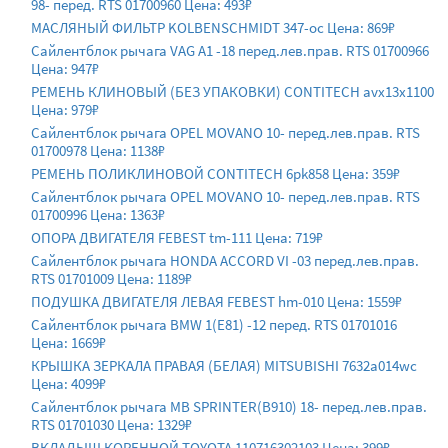
98- перед. RTS 01700960 Цена: 493₽
МАСЛЯНЫЙ ФИЛЬТР KOLBENSCHMIDT 347-oc Цена: 869₽
Сайлентблок рычага VAG A1 -18 перед.лев.прав. RTS 01700966
Цена: 947₽
РЕМЕНЬ КЛИНОВЫЙ (БЕЗ УПАКОВКИ) CONTITECH avx13x1100
Цена: 979₽
Сайлентблок рычага OPEL MOVANO 10- перед.лев.прав. RTS
01700978 Цена: 1138₽
РЕМЕНЬ ПОЛИКЛИНОВОЙ CONTITECH 6pk858 Цена: 359₽
Сайлентблок рычага OPEL MOVANO 10- перед.лев.прав. RTS
01700996 Цена: 1363₽
ОПОРА ДВИГАТЕЛЯ FEBEST tm-111 Цена: 719₽
Сайлентблок рычага HONDA ACCORD VI -03 перед.лев.прав.
RTS 01701009 Цена: 1189₽
ПОДУШКА ДВИГАТЕЛЯ ЛЕВАЯ FEBEST hm-010 Цена: 1559₽
Сайлентблок рычага BMW 1(E81) -12 перед. RTS 01701016
Цена: 1669₽
КРЫШКА ЗЕРКАЛА ПРАВАЯ (БЕЛАЯ) MITSUBISHI 7632a014wc
Цена: 4099₽
Сайлентблок рычага MB SPRINTER(B910) 18- перед.лев.прав.
RTS 01701030 Цена: 1329₽
ВКЛАДЫШ КОРЕННОЙ TOYOTA 110716302103 Цена: 399₽