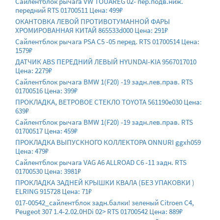
Сайлентблок рычага VW TOUAREG 02- пер.подв.ниж.
передний RTS 01700511 Цена: 499₽
ОКАНТОВКА ЛЕВОЙ ПРОТИВОТУМАННОЙ ФАРЫ
ХРОМИРОВАННАЯ КИТАЙ 865533d000 Цена: 291₽
Сайлентблок рычага PSA C5 -05 перед. RTS 01700514 Цена:
1579₽
ДАТЧИК ABS ПЕРЕДНИЙ ЛЕВЫЙ HYUNDAI-KIA 9567017010
Цена: 2279₽
Сайлентблок рычага BMW 1(F20) -19 задн.лев.прав. RTS
01700516 Цена: 399₽
ПРОКЛАДКА, ВЕТРОВОЕ СТЕКЛО TOYOTA 561190e030 Цена:
639₽
Сайлентблок рычага BMW 1(F20) -19 задн.лев.прав. RTS
01700517 Цена: 459₽
ПРОКЛАДКА ВЫПУСКНОГО КОЛЛЕКТОРА ONNURI ggxh059
Цена: 479₽
Сайлентблок рычага VAG A6 ALLROAD C6 -11 задн. RTS
01700530 Цена: 3981₽
ПРОКЛАДКА ЗАДНЕЙ КРЫШКИ КВАЛА (БЕЗ УПАКОВКИ )
ELRING 915728 Цена: 71₽
017-00542_сайлентблок задн.балки! зеленый Citroen C4,
Peugeot 307 1.4-2.02.0HDi 02> RTS 01700542 Цена: 889₽