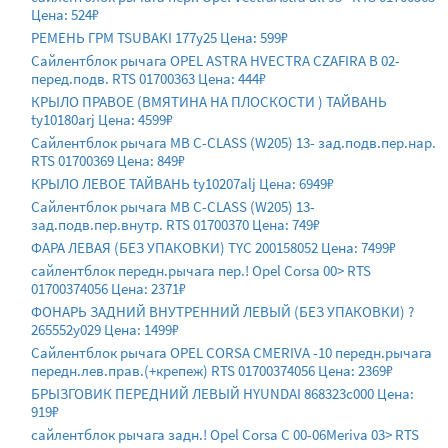
Цена: 524₽
РЕМЕНЬ ГРМ TSUBAKI 177y25 Цена: 599₽
Сайлентблок рычага OPEL ASTRA HVECTRA CZAFIRA B 02-
перед.подв. RTS 01700363 Цена: 444₽
КРЫЛО ПРАВОЕ (ВМЯТИНА НА ПЛОСКОСТИ ) ТАЙВАНЬ
ty10180arj Цена: 4599₽
Сайлентблок рычага MB C-CLASS (W205) 13- зад.подв.пер.нар.
RTS 01700369 Цена: 849₽
КРЫЛО ЛЕВОЕ ТАЙВАНЬ ty10207alj Цена: 6949₽
Сайлентблок рычага MB C-CLASS (W205) 13-
зад.подв.пер.внутр. RTS 01700370 Цена: 749₽
ФАРА ЛЕВАЯ (БЕЗ УПАКОВКИ) TYC 200158052 Цена: 7499₽
сайлентблок передн.рычага пер.! Opel Corsa 00> RTS
01700374056 Цена: 2371₽
ФОНАРЬ ЗАДНИЙ ВНУТРЕННИЙ ЛЕВЫЙ (БЕЗ УПАКОВКИ) ?
265552y029 Цена: 1499₽
Сайлентблок рычага OPEL CORSA CMERIVA -10 передн.рычага
передн.лев.прав.(+крепеж) RTS 01700374056 Цена: 2369₽
БРЫЗГОВИК ПЕРЕДНИЙ ЛЕВЫЙ HYUNDAI 868323c000 Цена:
919₽
сайлентблок рычага задн.! Opel Corsa C 00-06Meriva 03> RTS