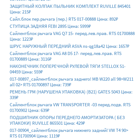
ЗАЩИТНЫЙ КОЛПАК ПЫЛЬНИК КОМПЛЕКТ RUVILLE 845401
Цена: 215₽
Сайл.блок пер.рычага (пер.) RTS 017-00888 Цена: 892₽
СТУПИЦА ЗАДНЯЯ FEBI 2895 Цена: 5999₽
Сайлентблок рычага VAG Q7 15- перед.лев.прав. RTS 01700888
Цена: 1223₽
ШРУС НАРУЖНЫЙ ПЕРЕДНИЙ ASVA ns-qg18a42 Цена: 1657₽
Сайлентблок рычага VAG A8 D5 17- перед.лев.прав. RTS
01700889 Цена: 3116₽
НАКОНЕЧНИК ПОПЕРЕЧНОЙ РУЛЕВОЙ ТЯГИ STELLOX 51-
04459 Цена: 559₽
017-00897_сайлентблок рычага заднего! MB W220 all 98>W211
all 02> RTS 01700897 Цена: 739₽
РЕМЕНЬ ГРМ (НАРУШЕНА УПАКОВКА) (B21) GATES 5043 Цена:
339₽
Сайлентблок рычага VW TRANSPORTER -03 перед.подв. RTS
01700902 Цена: 639₽
ПОДШИПНИК ОПОРЫ ПЕРЕДНЕГО АМОРТИЗАТОРА ( БЕЗ
УПАКОКИ) RUVILLE 865501 Цена: 429₽
017-00904_сайлентблок рычага нижнего задний! VW T4 90>
RTS 01700904 Цена: 1119₽