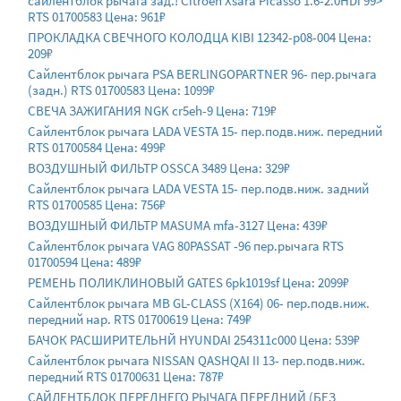
сайлентблок рычага зад.! Citroen Xsara Picasso 1.6-2.0HDi 99>
RTS 01700583 Цена: 961₽
ПРОКЛАДКА СВЕЧНОГО КОЛОДЦА KIBI 12342-p08-004 Цена:
209₽
Сайлентблок рычага PSA BERLINGOPARTNER 96- пер.рычага
(задн.) RTS 01700583 Цена: 1099₽
СВЕЧА ЗАЖИГАНИЯ NGK cr5eh-9 Цена: 719₽
Сайлентблок рычага LADA VESTA 15- пер.подв.ниж. передний
RTS 01700584 Цена: 499₽
ВОЗДУШНЫЙ ФИЛЬТР OSSCA 3489 Цена: 329₽
Сайлентблок рычага LADA VESTA 15- пер.подв.ниж. задний
RTS 01700585 Цена: 756₽
ВОЗДУШНЫЙ ФИЛЬТР MASUMA mfa-3127 Цена: 439₽
Сайлентблок рычага VAG 80PASSAT -96 пер.рычага RTS
01700594 Цена: 489₽
РЕМЕНЬ ПОЛИКЛИНОВЫЙ GATES 6pk1019sf Цена: 2099₽
Сайлентблок рычага MB GL-CLASS (X164) 06- пер.подв.ниж.
передний нар. RTS 01700619 Цена: 749₽
БАЧОК РАСШИРИТЕЛЬНЙ HYUNDAI 254311c000 Цена: 539₽
Сайлентблок рычага NISSAN QASHQAI II 13- пер.подв.ниж.
передний RTS 01700631 Цена: 787₽
САЙЛЕНТБЛОК ПЕРЕДНЕГО РЫЧАГА ПЕРЕДНИЙ (БЕЗ