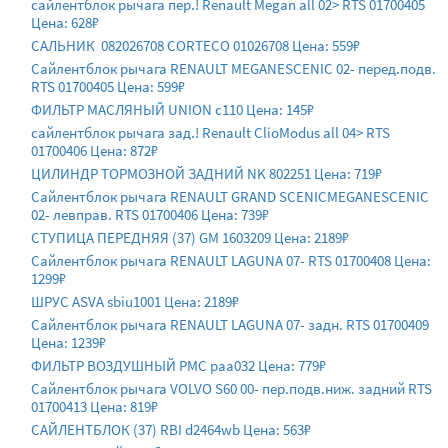
сайлентблок рычага пер.! Renault Megan all 02> RTS 01700405
Цена: 628₽
САЛЬНИК 082026708 CORTECO 01026708 Цена: 559₽
Сайлентблок рычага RENAULT MEGANESCENIC 02- перед.подв.
RTS 01700405 Цена: 599₽
ФИЛЬТР МАСЛЯНЫЙ UNION c110 Цена: 145₽
сайлентблок рычага зад.! Renault ClioModus all 04> RTS
01700406 Цена: 872₽
ЦИЛИНДР ТОРМОЗНОЙ ЗАДНИЙ NK 802251 Цена: 719₽
Сайлентблок рычага RENAULT GRAND SCENICMEGANESCENIC
02- левправ. RTS 01700406 Цена: 739₽
СТУПИЦА ПЕРЕДНЯЯ (37) GM 1603209 Цена: 2189₽
Сайлентблок рычага RENAULT LAGUNA 07- RTS 01700408 Цена:
1299₽
ШРУС ASVA sbiu1001 Цена: 2189₽
Сайлентблок рычага RENAULT LAGUNA 07- задн. RTS 01700409
Цена: 1239₽
ФИЛЬТР ВОЗДУШНЫЙ PMC paa032 Цена: 779₽
Сайлентблок рычага VOLVO S60 00- пер.подв.ниж. задний RTS
01700413 Цена: 819₽
САЙЛЕНТБЛОК (37) RBI d2464wb Цена: 563₽