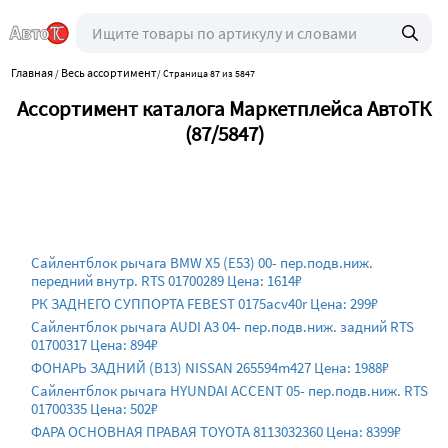
Главная
Весь ассортимент
/
/
Страница 87 из 5847
Ассортимент каталога Маркетплейса АвтоТК
(87/5847)
Сайлентблок рычага BMW X5 (E53) 00- пер.подв.ниж.
передний внутр. RTS 01700289 Цена: 1614₽
РК ЗАДНЕГО СУППОРТА FEBEST 0175acv40r Цена: 299₽
Сайлентблок рычага AUDI A3 04- пер.подв.ниж. задний RTS
01700317 Цена: 894₽
ФОНАРЬ ЗАДНИЙ (B13) NISSAN 265594m427 Цена: 1988₽
Сайлентблок рычага HYUNDAI ACCENT 05- пер.подв.ниж. RTS
01700335 Цена: 502₽
ФАРА ОСНОВНАЯ ПРАВАЯ TOYOTA 8113032360 Цена: 8399₽