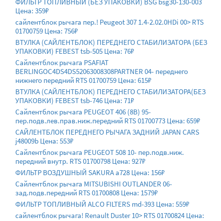
ФИЛЬТР ТОПЛИВНЫЙ (БЕЗ УПАКОВКИ) BSG bsg30-130-003
Цена: 359₽
сайлентблок рычага пер.! Peugeot 307 1.4-2.02.0HDi 00> RTS
01700759 Цена: 756₽
ВТУЛКА (САЙЛЕНТБЛОК) ПЕРЕДНЕГО СТАБИЛИЗАТОРА (БЕЗ
УПАКОВКИ) FEBEST tsb-505 Цена: 76₽
Сайлентблок рычага PSAFIAT
BERLINGOC4DS4DS52063008308PARTNER 04- переднего
нижнего передний RTS 01700759 Цена: 615₽
ВТУЛКА (САЙЛЕНТБЛОК) ПЕРЕДНЕГО СТАБИЛИЗАТОРА(БЕЗ
УПАКОВКИ) FEBEST tsb-746 Цена: 71₽
Сайлентблок рычага PEUGEOT 406 (8B) 95-
пер.подв.лев.прав.ниж.передний RTS 01700773 Цена: 659₽
САЙЛЕНТБЛОК ПЕРЕДНЕГО РЫЧАГА ЗАДНИЙ JAPAN CARS
j48009b Цена: 553₽
Сайлентблок рычага PEUGEOT 508 10- пер.подв.ниж.
передний внутр. RTS 01700798 Цена: 927₽
ФИЛЬТР ВОЗДУШНЫЙ SAKURA a728 Цена: 156₽
Сайлентблок рычага MITSUBISHI OUTLANDER 06-
зад.подв.передний RTS 01700808 Цена: 1579₽
ФИЛЬТР ТОПЛИВНЫЙ ALCO FILTERS md-393 Цена: 559₽
сайлентблок рычага! Renault Duster 10> RTS 01700824 Цена: