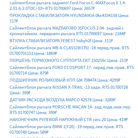
сайлентблок рычага заднего! Ford Focus C-MAXFocus II 1.4-
2.01.6-2.0TDCi 03> RTS 01700697 Цена: 2657₽
ПРОКЛАДКА СТАБИЛИЗАТОРА HYUNDAIKIA 0kx4334158 Цена:
117₽
Сайлентблок рычага MAZDAFORD 35FOCUS 2 04- задний с
кронштейном. переднего рычага RTS 01700697 Цена: 2184₽
ВТУЛКА СТАБИЛИЗАТОРА FEBEST hsbyh2f Цена: 111₽
Сайлентблок рычага MB A-CLASS(W176) -18 перед.прав. RTS
01700701151 Цена: 1869₽
ПОРШЕНЬ ТОРМОЗНОГО СУППОРТА ERT 150259c Цена: 211₽
Сайлентблок рычага FORD ECOSPORT 17- перед.лев.прав. RTS
01700714 Цена: 879₽
ПОДШИПНИК РОЛИКОВЫЙ КПП GM 708474 Цена: 4299₽
Сайлентблок рычага NISSAN X-TRAIL -13 задн. RTS 01700728
Цена: 399₽
ДАТЧИК РАСХОДА ВОЗДУХА MAPCO 42578 Цена: 3289₽
Сайлентблок рычага PORSCHE MACAN 14- зад.подв.ниж.пер.
RTS 01700747 Цена: 399₽
НАКОНЕЧНИК РУЛЕВОЙ НАРУЖНЫЙ CTR ceis-20 Цена: 419₽
Сайлентблок рычага BMW 1(F20) -19 перед.лев.прав. RTS
01700749 Цена: 589₽