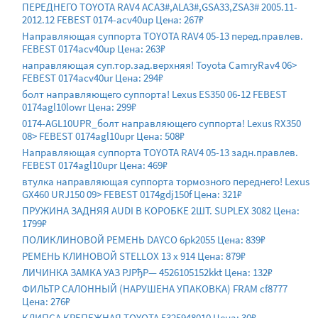
ПЕРЕДНЕГО TOYOTA RAV4 ACA3#,ALA3#,GSA33,ZSA3# 2005.11-
2012.12 FEBEST 0174-acv40up Цена: 267₽
Направляющая суппорта TOYOTA RAV4 05-13 перед.правлев.
FEBEST 0174acv40up Цена: 263₽
направляющая суп.тор.зад.верхняя! Toyota CamryRav4 06>
FEBEST 0174acv40ur Цена: 294₽
болт направляющего суппорта! Lexus ES350 06-12 FEBEST
0174agl10lowr Цена: 299₽
0174-AGL10UPR_болт направляющего суппорта! Lexus RX350
08> FEBEST 0174agl10upr Цена: 508₽
Направляющая суппорта TOYOTA RAV4 05-13 задн.правлев.
FEBEST 0174agl10upr Цена: 469₽
втулка направляющая суппорта тормозного переднего! Lexus
GX460 URJ150 09> FEBEST 0174gdj150f Цена: 321₽
ПРУЖИНА ЗАДНЯЯ AUDI В КОРОБКЕ 2ШТ. SUPLEX 3082 Цена:
1799₽
ПОЛИКЛИНОВОЙ РЕМЕНЬ DAYCO 6pk2055 Цена: 839₽
РЕМЕНЬ КЛИНОВОЙ STELLOX 13 x 914 Цена: 879₽
ЛИЧИНКА ЗАМКА УАЗ РЈРђР— 4526105152kkt Цена: 132₽
ФИЛЬТР САЛОННЫЙ (НАРУШЕНА УПАКОВКА) FRAM cf8777
Цена: 276₽
КЛИПСА КРЕПЕЖНАЯ TOYOTA 5325948010 Цена: 30₽