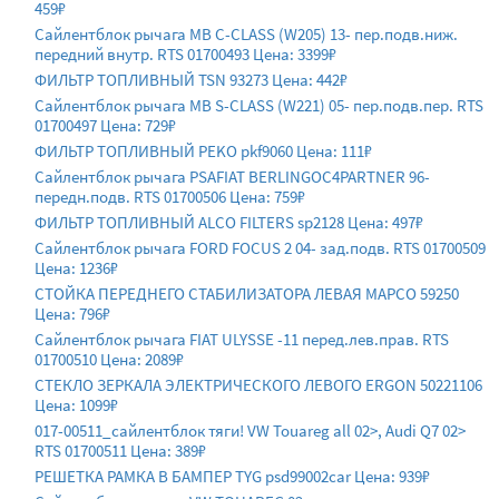
459₽
Сайлентблок рычага MB C-CLASS (W205) 13- пер.подв.ниж.
передний внутр. RTS 01700493 Цена: 3399₽
ФИЛЬТР ТОПЛИВНЫЙ TSN 93273 Цена: 442₽
Сайлентблок рычага MB S-CLASS (W221) 05- пер.подв.пер. RTS
01700497 Цена: 729₽
ФИЛЬТР ТОПЛИВНЫЙ PEKO pkf9060 Цена: 111₽
Сайлентблок рычага PSAFIAT BERLINGOC4PARTNER 96-
передн.подв. RTS 01700506 Цена: 759₽
ФИЛЬТР ТОПЛИВНЫЙ ALCO FILTERS sp2128 Цена: 497₽
Сайлентблок рычага FORD FOCUS 2 04- зад.подв. RTS 01700509
Цена: 1236₽
СТОЙКА ПЕРЕДНЕГО СТАБИЛИЗАТОРА ЛЕВАЯ MAPCO 59250
Цена: 796₽
Сайлентблок рычага FIAT ULYSSE -11 перед.лев.прав. RTS
01700510 Цена: 2089₽
СТЕКЛО ЗЕРКАЛА ЭЛЕКТРИЧЕСКОГО ЛЕВОГО ERGON 50221106
Цена: 1099₽
017-00511_сайлентблок тяги! VW Touareg all 02>, Audi Q7 02>
RTS 01700511 Цена: 389₽
РЕШЕТКА РАМКА В БАМПЕР TYG psd99002car Цена: 939₽