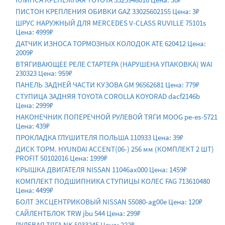
ПИСТОН КРЕПЛЕНИЯ ОБИВКИ GAZ 33025602155 Цена: 3₽
ШРУС НАРУЖНЫЙ ДЛЯ MERCEDES V-CLASS RUVILLE 75101s
Цена: 4999₽
ДАТЧИК ИЗНОСА ТОРМОЗНЫХ КОЛОДОК ATE 620412 Цена:
2009₽
ВТЯГИВАЮЩЕЕ РЕЛЕ СТАРТЕРА (НАРУШЕНА УПАКОВКА) WAI
230323 Цена: 959₽
ПАНЕЛЬ ЗАДНЕЙ ЧАСТИ КУЗОВА GM 96562681 Цена: 779₽
СТУПИЦА ЗАДНЯЯ TOYOTA COROLLA KOYORAD dacf2146b
Цена: 2999₽
НАКОНЕЧНИК ПОПЕРЕЧНОЙ РУЛЕВОЙ ТЯГИ MOOG pe-es-5721
Цена: 439₽
ПРОКЛАДКА ГЛУШИТЕЛЯ ПОЛЬША 110933 Цена: 39₽
ДИСК ТОРМ. HYUNDAI ACCENT(06-) 256 мм (КОМПЛЕКТ 2 ШТ)
PROFIT 50102016 Цена: 1999₽
КРЫШКА ДВИГАТЕЛЯ NISSAN 11046ax000 Цена: 1459₽
КОМПЛЕКТ ПОДШИПНИКА СТУПИЦЫ КОЛЕС FAG 713610480
Цена: 4499₽
БОЛТ ЭКСЦЕНТРИКОВЫЙ NISSAN 55080-ag00e Цена: 120₽
САЙЛЕНТБЛОК TRW jbu 544 Цена: 299₽
РУЛЕВАЯ ТЯГА NK 5033245 Цена: 222₽