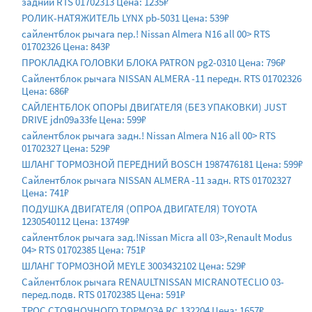
задний RTS 01702313 Цена: 1235₽
РОЛИК-НАТЯЖИТЕЛЬ LYNX pb-5031 Цена: 539₽
сайлентблок рычага пер.! Nissan Almera N16 all 00> RTS
01702326 Цена: 843₽
ПРОКЛАДКА ГОЛОВКИ БЛОКА PATRON pg2-0310 Цена: 796₽
Сайлентблок рычага NISSAN ALMERA -11 передн. RTS 01702326
Цена: 686₽
САЙЛЕНТБЛОК ОПОРЫ ДВИГАТЕЛЯ (БЕЗ УПАКОВКИ) JUST
DRIVE jdn09a33fe Цена: 599₽
сайлентблок рычага задн.! Nissan Almera N16 all 00> RTS
01702327 Цена: 529₽
ШЛАНГ ТОРМОЗНОЙ ПЕРЕДНИЙ BOSCH 1987476181 Цена: 599₽
Сайлентблок рычага NISSAN ALMERA -11 задн. RTS 01702327
Цена: 741₽
ПОДУШКА ДВИГАТЕЛЯ (ОПРОА ДВИГАТЕЛЯ) TOYOTA
1230540112 Цена: 13749₽
сайлентблок рычага зад.!Nissan Micra all 03>,Renault Modus
04> RTS 01702385 Цена: 751₽
ШЛАНГ ТОРМОЗНОЙ MEYLE 3003432102 Цена: 529₽
Сайлентблок рычага RENAULTNISSAN MICRANOTECLIO 03-
перед.подв. RTS 01702385 Цена: 591₽
ТРОС СТОЯНОЧНОГО ТОРМОЗА RC 132204 Цена: 1657₽