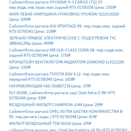
Сайлентблок рычага HYUNDAI H-1 CARGO (TQ) 07-
пер.подв.лев.прав.ниж.задний RTS 01700336 Цена: 1559₽
ФАРА ЛЕВАЯ (НАРУШИНА УПАКОВКА) HYUNDAI 9210116020
Цена: 8399₽
Сайлентблок рычага KIA SPORTAGE 09- пер.подв.ниж. задний
RTS 01700342 Цена: 1198₽
ЗЕРКАЛО ПРАВОЕ ЭЛЕКТРИЧЕСКОЕ С ПОДОГРЕВОМ TYC
388fdd129tp Цена: 4999₽
Сайлентблок рычага MB GLK-CLASS (X204) 08- пер.подв.ниж.
задний RTS 01700344 Цена: 1759₽
КРОНШТЕЙН ВЕНТИЛЯТОРА РАДИАТОРА DIAMOND 1c0121209
Цена: 1359₽
Сайлентблок рычага TOYOTA RAV 4 12- пер.подв.ниж.
передний RTS 01700345 Цена: 1058₽
НАПРАВЛЯЮЩАЯ VAG 35d807178 Цена: 379₽
017-00348_сайлентблок рычага зад! Opel Astra G 98> RTS
01700348 Цена: 939₽
ВОЗДУШНЫЙ ФИЛЬТР CHAMPION u544 Цена: 299₽
Сайлентблок рычага OPEL ASTRA GASTRA HZAFIRAVECTRA B
95- пер.рычага (задн.) RTS 01700348 Цена: 814₽
ФИЛЬТР ВОЗДУШНЫЙ TSN 91616 Цена: 299₽
сайлентблок рычага пер.! Opel VectraAstra all 95> RTS 01700363