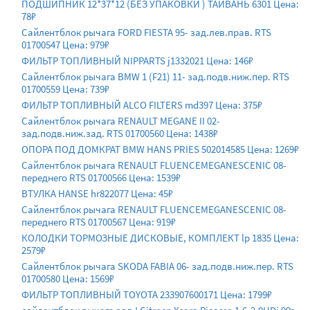
ПОДШИПНИК 12*37*12 (БЕЗ УПАКОВКИ ) ТАЙВАНЬ 6301 Цена:
78₽
Сайлентблок рычага FORD FIESTA 95- зад.лев.прав. RTS
01700547 Цена: 979₽
ФИЛЬТР ТОПЛИВНЫЙ NIPPARTS j1332021 Цена: 146₽
Сайлентблок рычага BMW 1 (F21) 11- зад.подв.ниж.пер. RTS
01700559 Цена: 739₽
ФИЛЬТР ТОПЛИВНЫЙ ALCO FILTERS md397 Цена: 375₽
Сайлентблок рычага RENAULT MEGANE II 02-
зад.подв.ниж.зад. RTS 01700560 Цена: 1438₽
ОПОРА ПОД ДОМКРАТ BMW HANS PRIES 502014585 Цена: 1269₽
Сайлентблок рычага RENAULT FLUENCEMEGANESCENIC 08-
переднего RTS 01700566 Цена: 1539₽
ВТУЛКА HANSE hr822077 Цена: 45₽
Сайлентблок рычага RENAULT FLUENCEMEGANESCENIC 08-
переднего RTS 01700567 Цена: 919₽
КОЛОДКИ ТОРМОЗНЫЕ ДИСКОВЫЕ, КОМПЛЕКТ lp 1835 Цена:
2579₽
Сайлентблок рычага SKODA FABIA 06- зад.подв.ниж.пер. RTS
01700580 Цена: 1569₽
ФИЛЬТР ТОПЛИВНЫЙ TOYOTA 233907600171 Цена: 1799₽