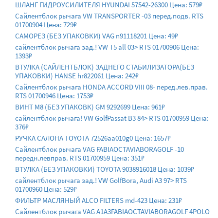
ШЛАНГ ГИДРОУСИЛИТЕЛЯ HYUNDAI 57542-26300 Цена: 579₽
Сайлентблок рычага VW TRANSPORTER -03 перед.подв. RTS
01700904 Цена: 729₽
САМОРЕЗ (БЕЗ УПАКОВКИ) VAG n91118201 Цена: 49₽
сайлентблок рычага зад.! VW T5 all 03> RTS 01700906 Цена:
1393₽
ВТУЛКА (САЙЛЕНТБЛОК) ЗАДНЕГО СТАБИЛИЗАТОРА(БЕЗ
УПАКОВКИ) HANSE hr822061 Цена: 242₽
Сайлентблок рычага HONDA ACCORD VIII 08- перед.лев.прав.
RTS 01700946 Цена: 1753₽
ВИНТ М8 (БЕЗ УПАКОВК) GM 9292699 Цена: 961₽
сайлентблок рычага! VW GolfPassat B3 84> RTS 01700959 Цена:
376₽
РУЧКА САЛОНА TOYOTA 72526aa010g0 Цена: 1657₽
Сайлентблок рычага VAG FABIAOCTAVIABORAGOLF -10
передн.левправ. RTS 01700959 Цена: 351₽
ВТУЛКА (БЕЗ УПАКОВКИ) TOYOTA 9038916018 Цена: 1039₽
сайлентблок рычага зад.! VW GolfBora, Audi A3 97> RTS
01700960 Цена: 529₽
ФИЛЬТР МАСЛЯНЫЙ ALCO FILTERS md-423 Цена: 231₽
Сайлентблок рычага VAG A1A3FABIAOCTAVIABORAGOLF 4POLO