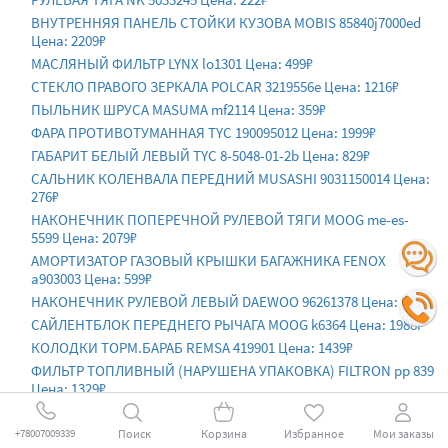
ВНУТРЕННЯЯ ПАНЕЛЬ СТОЙКИ КУЗОВА MOBIS 85840j7000ed
Цена: 2209₽
МАСЛЯНЫЙ ФИЛЬТР LYNX lo1301 Цена: 499₽
СТЕКЛО ПРАВОГО ЗЕРКАЛА POLCAR 3219556e Цена: 1216₽
ПЫЛЬНИК ШРУСА MASUMA mf2114 Цена: 359₽
ФАРА ПРОТИВОТУМАННАЯ TYC 190095012 Цена: 1999₽
ГАБАРИТ БЕЛЫЙ ЛЕВЫЙ TYC 8-5048-01-2b Цена: 829₽
САЛЬНИК КОЛЕНВАЛА ПЕРЕДНИЙ MUSASHI 9031150014 Цена:
276₽
НАКОНЕЧНИК ПОПЕРЕЧНОЙ РУЛЕВОЙ ТЯГИ MOOG me-es-
5599 Цена: 2079₽
АМОРТИЗАТОР ГАЗОВЫЙ КРЫШКИ БАГАЖНИКА FENOX
a903003 Цена: 599₽
НАКОНЕЧНИК РУЛЕВОЙ ЛЕВЫЙ DAEWOO 96261378 Цена: 579₽
САЙЛЕНТБЛОК ПЕРЕДНЕГО РЫЧАГА MOOG k6364 Цена: 1988₽
КОЛОДКИ ТОРМ.БАРАБ REMSA 419901 Цена: 1439₽
ФИЛЬТР ТОПЛИВНЫЙ (НАРУШЕНА УПАКОВКА) FILTRON pp 839
Цена: 1329₽
СВЕЧА ЗАЖИГАНИЯ BRISK dr15ys-9 Цена: 319₽
ФИЛЬТР ВОЗДУШНЫЙ ALCO FILTERS md-9504 Цена: 759₽
Поиск
Корзина
Избранное
Мои заказы
+78007009339