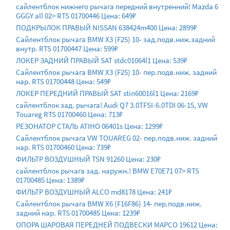
сайлентблок нижнего рычага передний внутренний! Mazda 6
GGGY all 02> RTS 01700446 Цена: 649₽
ПОДКРЫЛОК ПРАВЫЙ NISSAN 638424m400 Цена: 2899₽
Сайлентблок рычага BMW X3 (F25) 10- зад.подв.ниж.задний
внутр. RTS 01700447 Цена: 599₽
ЛОКЕР ЗАДНИЙ ПРАВЫЙ SAT stdc01064l1 Цена: 539₽
Сайлентблок рычага BMW X3 (F25) 10- пер.подв.ниж. задний
нар. RTS 01700448 Цена: 549₽
ЛОКЕР ПЕРЕДНИЙ ПРАВЫЙ SAT stin60016l1 Цена: 2169₽
сайлентблок зад. рычага! Audi Q7 3.0TFSI-6.0TDI 06-15, VW
Touareg RTS 01700460 Цена: 713₽
РЕЗОНАТОР СТАЛЬ ATIHO 06401s Цена: 1299₽
Сайлентблок рычага VW TOUAREG 02- пер.подв.ниж. задний
нар. RTS 01700460 Цена: 739₽
ФИЛЬТР ВОЗДУШНЫЙ TSN 91260 Цена: 230₽
сайлентблок рычага зад. наружн.! BMW E70E71 07> RTS
01700485 Цена: 1389₽
ФИЛЬТР ВОЗДУШНЫЙ ALCO md8178 Цена: 241₽
Сайлентблок рычага BMW X6 (F16F86) 14- пер.подв.ниж.
задний нар. RTS 01700485 Цена: 1239₽
ОПОРА ШАРОВАЯ ПЕРЕДНЕЙ ПОДВЕСКИ MAPCO 19612 Цена: