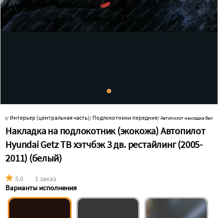
ьер
Интерьер (центральная часть)
Подлокотники передние
/
/
/
Автопилот накладка бел
Накладка на подлокотник (экокожа) Автопилот
Hyundai Getz TB хэтчбэк 3 дв. рестайлинг (2005-
2011) (белый)
5.0
1 заказ
Варианты исполнения