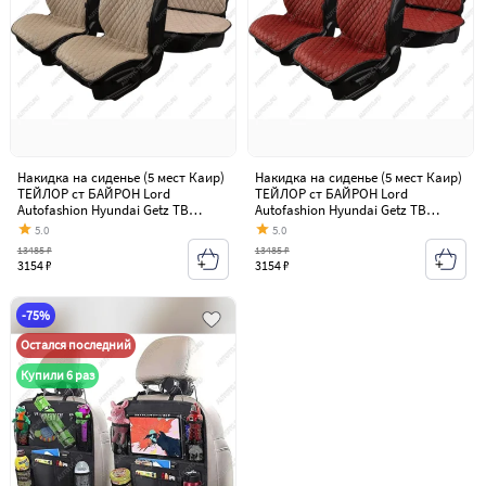
Накидка на сиденье (5 мест Каир)
Накидка на сиденье (5 мест Каир)
ТЕЙЛОР ст БАЙРОН Lord
ТЕЙЛОР ст БАЙРОН Lord
Autofashion Hyundai Getz TB
Autofashion Hyundai Getz TB
хэтчбэк 3 дв. рестайлинг (2005-
хэтчбэк 3 дв. рестайлинг (2005-
5.0
5.0
2011)
2011)
13485 ₽
13485 ₽
3154 ₽
3154 ₽
-75%
Остался последний
Купили 6 раз