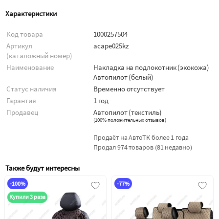
Характеристики
Код товара
1000257504
Артикул
acape025kz
(каталожный номер)
Наименование
Накладка на подлокотник (экокожа)
Автопилот (белый)
Статус наличия
Временно отсутствует
Гарантия
1 год
Продавец
Автопилот (текстиль)
(
100% положительных отзывов
)
Продаёт на АвтоТК более 1 года
Продал 974 товаров (81 недавно)
Также будут интересны
-100%
-77%
Купили 3 раза