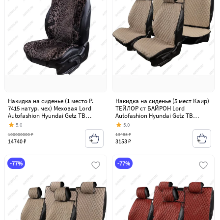
Накидка на сиденье (1 место Р.
Накидка на сиденье (5 мест Каир)
7415 натур. мех) Меховая Lord
ТЕЙЛОР ст БАЙРОН Lord
Autofashion Hyundai Getz TB
Autofashion Hyundai Getz TB
хэтчбэк 3 дв. рестайлинг (2005-
хэтчбэк 3 дв. рестайлинг (2005-
5.0
5.0
2011)
2011)
100000000 ₽
13485 ₽
14740 ₽
3153 ₽
-77%
-77%