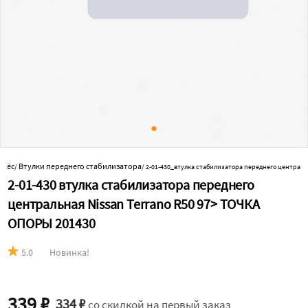
олёс
Втулки переднего стабилизатора
/
/
2-01-430_втулка стабилизатора переднего центральна
2-01-430 втулка стабилизатора переднего
центральная Nissan Terrano R50 97> ТОЧКА
ОПОРЫ 201430
5.0
Новинка!
339 ₽
334 ₽
со скидкой на первый заказ