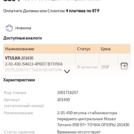
Оплатите Долями или Сплитом
4 платежа по 87 ₽
Новинка
Доступные аналоги
Наименование
Статус
Цена
VTULKA
201430
2-01-430 /54613-4P007/ ВТУЛКА
В наличии
295₽
ПЕРЕДНЕГО СТАБИЛИЗАТОРА
ID=27MM R50
Характеристики
ПОЛИУРЕТАН
201430
ВТУЛКА СТАБИЛИЗАТОРА
Код товара
1001716257
В наличии
485₽
ПЕРЕДНЕЙ ПОДВЕСКИ
Артикул
201430
(ПОЛИУРЕТАН)
(каталожный номер)
ТОЧКА ОПОРЫ
201430
Наименование
2-01-430 втулка стабилизатора
Полиуретановая втулка
переднего центральная Nissan
В наличии
558₽
стабилизатора, передней подвески
Terrano R50 97> ТОЧКА ОПОРЫ 201430
NISSAN CEDRIC - GLORIA Y3
Статус наличия
Временно отсутствует