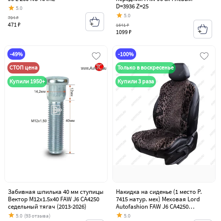
D=3936 Z=25
5.0
5.0
794 ₽
471 ₽
1641 ₽
1099 ₽
-49%
-100%
СТОП цена
Только в воскресенье
Купили 1950+
Купили 3 раза
Забивная шпилька 40 мм ступицы
Накидка на сиденье (1 место Р.
Вектор M12x1.5x40 FAW J6 СА4250
7415 натур. мех) Меховая Lord
седельный тягач (2013-2026)
Autofashion FAW J6 СА4250
седельный тягач (2013-2026)
5.0
(93 отзыва)
5.0