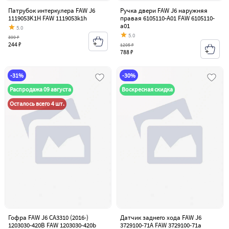
Патрубок интеркулера FAW J6
Ручка двери FAW J6 наружняя
1119053K1H FAW 1119053k1h
правая 6105110-A01 FAW 6105110-
a01
5.0
5.0
399 ₽
244 ₽
1205 ₽
788 ₽
-31%
-30%
Распродажа 09 августа
Воскресная скидка
Осталось всего 4 шт.
Гофра FAW J6 CA3310 (2016-)
Датчик заднего хода FAW J6
1203030-420B FAW 1203030-420b
3729100-71A FAW 3729100-71a