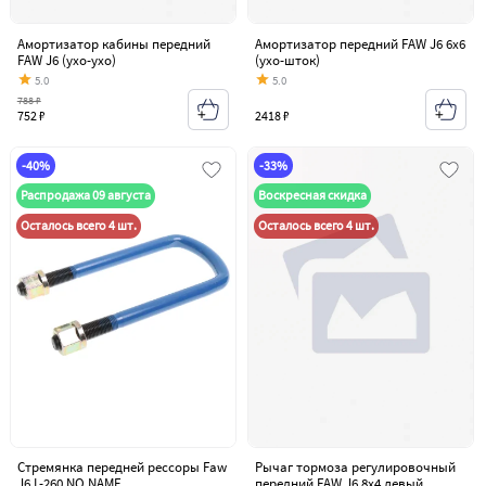
Амортизатор кабины передний
Амортизатор передний FAW J6 6x6
FAW J6 (ухо-ухо)
(ухо-шток)
5.0
5.0
788 ₽
752 ₽
2418 ₽
-40%
-33%
Распродажа 09 августа
Воскресная скидка
Осталось всего 4 шт.
Осталось всего 4 шт.
Стремянка передней рессоры Faw
Рычаг тормоза регулировочный
J6 L-260 NO NAME
передний FAW J6 8х4 левый