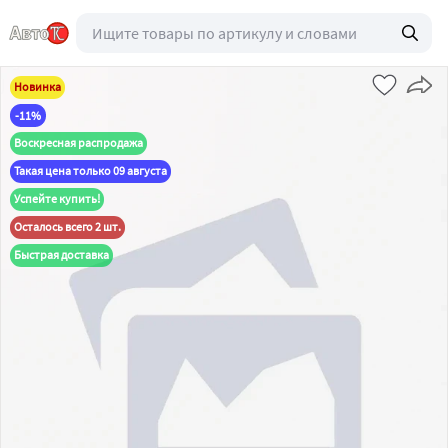
Новинка
-11%
Воскресная распродажа
Такая цена только 09 августа
Успейте купить!
Осталось всего 2 шт.
Быстрая доставка