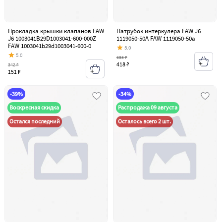
Прокладка крышки клапанов FAW
Патрубок интеркулера FAW J6
J6 1003041B29D1003041-600-000Z
1119050-50A FAW 1119050-50a
FAW 1003041b29d1003041-600-0
5.0
5.0
685 ₽
418 ₽
342 ₽
151 ₽
-39%
-34%
Воскресная скидка
Распродажа 09 августа
Остался последний
Осталось всего 2 шт.