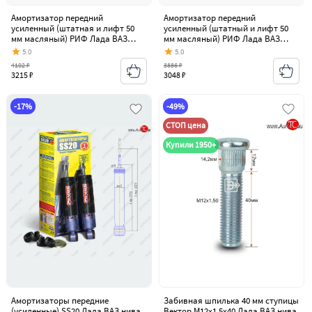
Амортизатор передний
Амортизатор передний
усиленный (штатная и лифт 50
усиленный (штатный и лифт 50
мм масляный) РИФ Лада ВАЗ
мм масляный) РИФ Лада ВАЗ
нива 4х4 2131 5 дв. дорестайлинг
нива 4х4 2131 5 дв. дорестайлинг
5.0
5.0
(1993-2019)
(1993-2019)
4102 ₽
3886 ₽
3215 ₽
3048 ₽
-17%
-49%
СТОП цена
Купили 1950+
Амортизаторы передние
Забивная шпилька 40 мм ступицы
(усиленные) SS20 Лада ВАЗ нива
Вектор M12x1.5x40 Лада ВАЗ нива