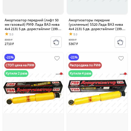
Амортизатор передний (лифт 50
Амортизаторы передние
мм газовый) РИФ Лада ВАЗ нива
(усиленные) SS20 Лада ВАЗ нива
4х4 2131 5 дв. дорестайлинг (1993-
4х4 2131 5 дв. дорестайлинг (1993-
2019)
2019)
5.0
5.0
3999 ₽
6999 ₽
2710 ₽
5367 ₽
-21%
-21%
СТОП цена на РИФ
Распродажа по РИФ
Купили 2 раза
Купили 4 раза