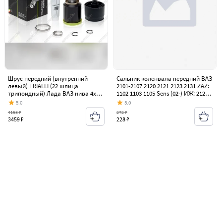
Шрус передний (внутренний
Сальник коленвала передний ВАЗ
левый) TRIALLI (22 шлица
2101-2107 2120 2121 2123 2131 ZAZ:
трипоидный) Лада ВАЗ нива 4х4
1102 1103 1105 Sens (02-) ИЖ: 2126
2131 5 дв. дорестайлинг (1993-
2717 CHEVROLET: Niva Lanos СЭВИ-
5.0
5.0
2019)
ЭКСТРИМ (FPM) СЭВИ 8015
4158 ₽
272 ₽
3459 ₽
228 ₽