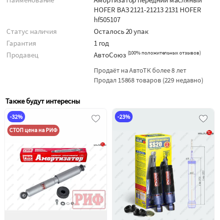
HOFER ВАЗ 2121-21213 2131 HOFER
hf505107
Статус наличия
Осталось 20 упак
Гарантия
1 год
(
100% положительных отзывов
)
Продавец
АвтоСоюз
Продаёт на АвтоТК более 8 лет
Продал 15868 товаров (229 недавно)
Также будут интересны
-32%
-23%
СТОП цена на РИФ