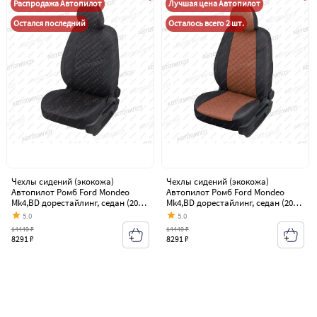
Распродажа Автопилот
Лучшая цена Автопилот
Остался последний
Осталось всего 2 шт.
Чехлы сидений (экокожа)
Чехлы сидений (экокожа)
Автопилот Ромб Ford Mondeo
Автопилот Ромб Ford Mondeo
Mk4,BD дорестайлинг, седан (2007-
Mk4,BD дорестайлинг, седан (2007-
2010)
2010)
5.0
5.0
14449 ₽
14449 ₽
8291 ₽
8291 ₽