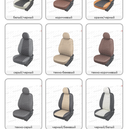
белый/черный
коричневый
оранж/черный
серый/черный
темно-бежевый
темно-коричневый
темно-серый
черный/бежевый
черный/белый