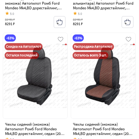
экокожа) Автопилот Ромб Ford
алькантара) Автопилот Ромб Ford
Mondeo Mk4,BD дорестайлинг,
Mondeo Mk4,BD дорестайлинг,
седан (2007-2010)
седан (2007-2010)
5.0
5.0
22461 ₽
22461 ₽
8291 ₽
8291 ₽
-63%
-63%
Скидка на Автопилот
Распродажа Автопилот
Остался последний
Осталось всего 3 шт.
Чехлы сидений (экокожа)
Чехлы сидений (экокожа)
Автопилот Ромб Ford Mondeo
Автопилот Ромб Ford Mondeo
Mk4,BD дорестайлинг, седан (2007-
Mk4,BD дорестайлинг, седан (2007-
2010)
2010)