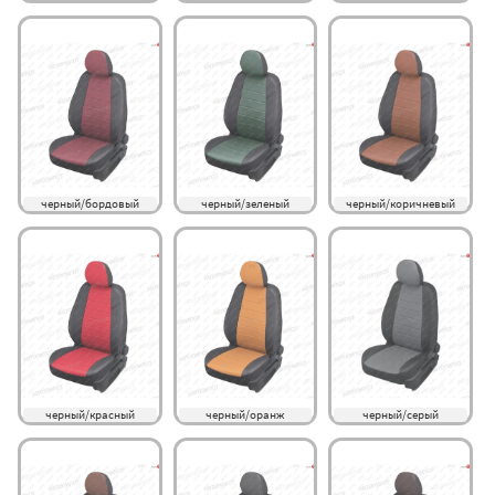
черный/бордовый
черный/зеленый
черный/коричневый
черный/красный
черный/оранж
черный/серый