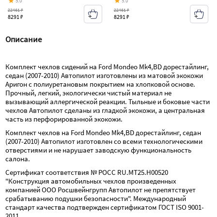
5.0
5.0
22461 ₽
22461 ₽
8291 ₽
8291 ₽
Описание
Комплект чехлов сидений на Ford Mondeo Mk4,BD дорестайлинг, 
седан (2007-2010) Автопилот изготовлены из матовой экокожи 
Аригон с полиуретановым покрытием на хлопковой основе. 
Прочный, легкий, экологически чистый материал не 
вызывающий аллергической реакции. Тыльные и боковые части 
чехлов Автопилот сделаны из гладкой экокожи, а центральная 
часть из перфорированной экокожи.
Комплект чехлов на Ford Mondeo Mk4,BD дорестайлинг, седан 
(2007-2010) Автопилот изготовлен со всеми технологическими 
отверстиями и не нарушает заводскую функциональность 
салона.
Сертификат соответствия № РОСС RU.МТ25.Н00520 
"Конструкция автомобильных чехлов произведенных 
компанией ООО Росшвейнгрупп Автопилот не препятствует 
срабатыванию подушки безопасности". Международный 
стандарт качества подтвержден сертификатом ГОСТ ISO 9001-
2011.