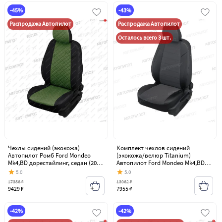
-45%
-43%
Распродажа Автопилот
Распродажа Автопилот
Осталось всего 3 шт.
Чехлы сидений (экокожа)
Комплект чехлов сидений
Автопилот Ромб Ford Mondeo
(экокожа/велюр Titanium)
Mk4,BD дорестайлинг, седан (2007-
Автопилот Ford Mondeo Mk4,BD
2010)
дорестайлинг, седан (2007-2010)
5.0
5.0
17356 ₽
13962 ₽
9429 ₽
7955 ₽
-42%
-42%