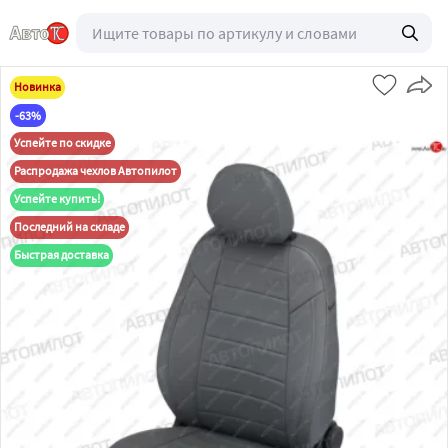
Новинка
-63%
Успейте по скидке
Распродажа чехлов Автопилот
Успейте купить!
Последний на складе
Быстрая доставка