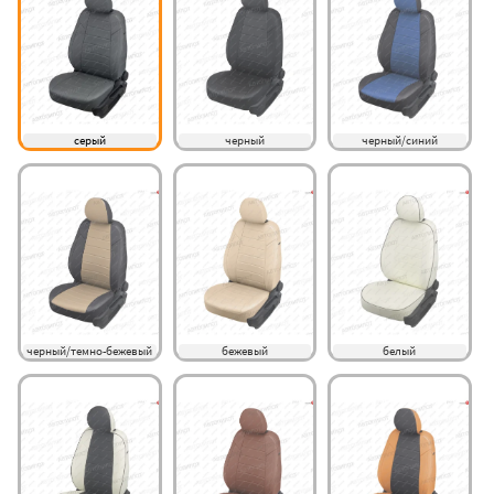
серый
черный
черный/синий
черный/темно-бежевый
бежевый
белый