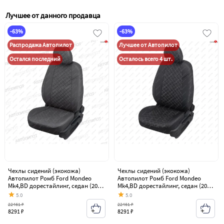
Лучшее от данного продавца
-63%
-63%
Распродажа Автопилот
Лучшее от Автопилот
Остался последний
Осталось всего 4 шт.
Чехлы сидений (экокожа)
Чехлы сидений (экокожа)
Автопилот Ромб Ford Mondeo
Автопилот Ромб Ford Mondeo
Mk4,BD дорестайлинг, седан (2007-
Mk4,BD дорестайлинг, седан (2007-
2010)
2010)
5.0
5.0
22461 ₽
22461 ₽
8291 ₽
8291 ₽