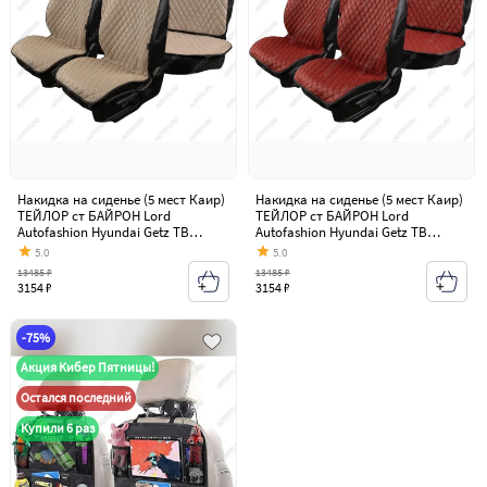
Накидка на сиденье (5 мест Каир)
Накидка на сиденье (5 мест Каир)
ТЕЙЛОР ст БАЙРОН Lord
ТЕЙЛОР ст БАЙРОН Lord
Autofashion Hyundai Getz TB
Autofashion Hyundai Getz TB
хэтчбэк 3 дв. рестайлинг (2005-
хэтчбэк 3 дв. рестайлинг (2005-
5.0
5.0
2011)
2011)
13485 ₽
13485 ₽
3154 ₽
3154 ₽
-75%
Акция Кибер Пятницы!
Остался последний
Купили 6 раз