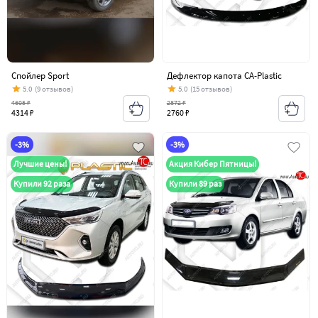
Спойлер Sport
Дефлектор капота CA-Plastiс
5.0
(9 отзывов)
5.0
(15 отзывов)
4605 ₽
2872 ₽
4314 ₽
2760 ₽
-3%
-3%
Лучшие цены!
Акция Кибер Пятницы!
Купили 92 раза
Купили 89 раз