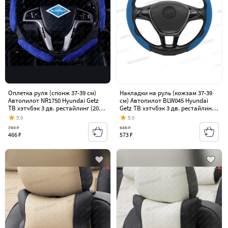
Оплетка руля (спонж 37-39 см)
Накладки на руль (кожзам 37-39
Автопилот NR1750 Hyundai Getz
см) Автопилот BLW045 Hyundai
TB хэтчбэк 3 дв. рестайлинг (2005-
Getz TB хэтчбэк 3 дв. рестайлинг
2011)
(2005-2011)
5.0
5.0
769 ₽
635 ₽
466 ₽
573 ₽