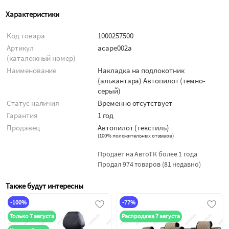
Характеристики
Код товара
1000257500
Артикул
acape002a
(каталожный номер)
Наименование
Накладка на подлокотник
(алькантара) Автопилот (темно-
серый)
Статус наличия
Временно отсутствует
Гарантия
1 год
Продавец
Автопилот (текстиль)
(
100% положительных отзывов
)
Продаёт на АвтоТК более 1 года
Продал 974 товаров (81 недавно)
Также будут интересны
-100%
-77%
Только 7 августа
Распродажа 7 августа