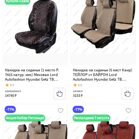
Купили 3 раза
Накидка на сиденье (1 место Р.
Накидка на сиденье (5 мест Каир)
7415 натур. мех) Меховая Lord
ТЕЙЛОР ст БАЙРОН Lord
Autofashion Hyundai Getz TB
Autofashion Hyundai Getz TB
хэтчбэк 3 дв. рестайлинг (2005-
хэтчбэк 3 дв. рестайлинг (2005-
5.0
5.0
2011)
2011)
100000000 ₽
13485 ₽
14740 ₽
3153 ₽
-77%
-77%
Акция Кибер Пятницы!
Распродажа 7 августа