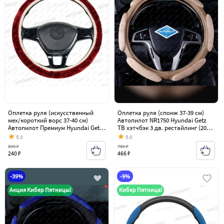
Оплетка руля (искусственный
Оплетка руля (спонж 37-39 см)
мех/короткий ворс 37-40 см)
Автопилот NR1750 Hyundai Getz
Автопилот Премиум Hyundai Getz
TB хэтчбэк 3 дв. рестайлинг (2005-
TB хэтчбэк 3 дв. рестайлинг (2005-
2011)
5.0
5.0
2011)
399 ₽
769 ₽
240 ₽
466 ₽
-39%
-9%
Акция Кибер Пятницы!
Кибер Пятница!