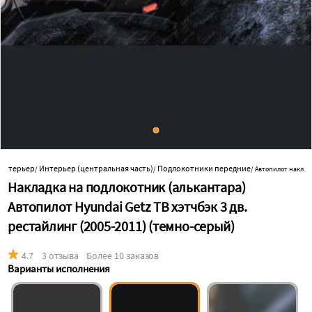
 интерьер
Интерьер (центральная часть)
Подлокотники передние
/
/
/
Автопилот наклад
Накладка на подлокотник (алькантара)
Автопилот Hyundai Getz TB хэтчбэк 3 дв.
рестайлинг (2005-2011) (темно-серый)
4.7
3 отзыва
Более 10 заказов
Варианты исполнения