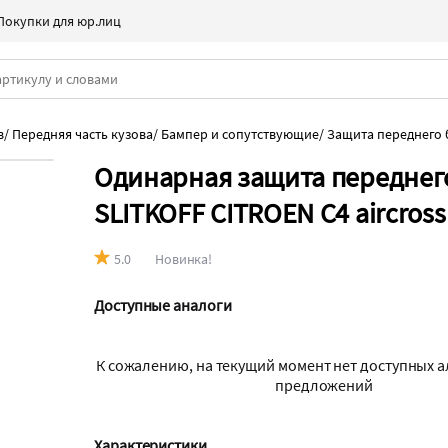
Покупки для юр.лиц
в
/
Передняя часть кузова
/
Бампер и сопутствующие
/
Защита переднего 
Одинарная защита переднег
SLITKOFF CITROEN C4 aircross
5.0
Новинка!
Доступные аналоги
К сожалению, на текущий момент нет доступных 
предложений
Характеристики