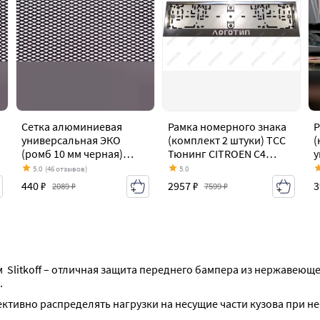
Сетка алюминиевая
Рамка номерного знака
Р
универсальная ЭКО
(комплект 2 штуки) ТСС
(
(ромб 10 мм черная)
Тюнинг CITROEN C4
у
4
CITROEN C4 aircross
aircross (2012-2017)
(
5.0
(46 отзывов)
5.0
(2012-2017)
C
440 ₽
2957 ₽
3
2089 ₽
7599 ₽
(
 Slitkoff – отличная защита переднего бампера из нержавеюще
.
ктивно распределять нагрузки на несущие части кузова при н