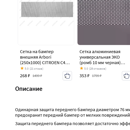
Сетка на бампер
Сетка алюминиевая
внешняя Arbori
универсальная ЭКО
(250х1000) CITROEN C4
(ромб 10 мм черная)
aircross (2012-2017)
250x1000 mm CITROEN C
5.0
(21 отзыв)
5.0
(28 отзывов)
aircross (2012-2017)
268 ₽
353 ₽
1499 ₽
1799 ₽
Описание
Одинарная защита переднего бампера диаметром 76 мм 
предохранит передний бампер от мелких повреждений
Защита переднего бампера позволяет достаточно эффе