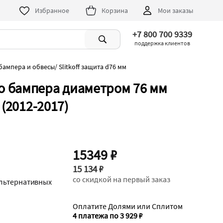
Избранное
Корзина
Мои заказы
+7 800 700 9339
поддержка клиентов
бампера и обвесы
/
Slitkoff защита d76 мм
о бампера диаметром 76 мм
 (2012-2017)
15349 ₽
15 134 ₽
со скидкой на первый заказ
альтернативных
Оплатите Долями или Сплитом
4 платежа по 3 929 ₽