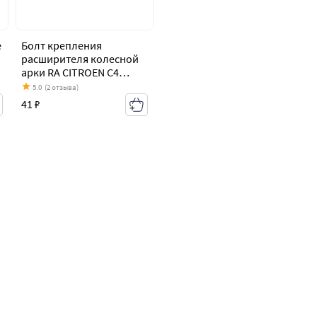
е
Болт крепления
расширителя колесной
арки RA CITROEN C4
aircross (2012-2017)
5.0
(2 отзыва)
41 ₽