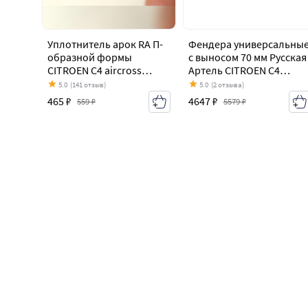
Уплотнитель арок RA П-
Фендера универсальны
образной формы
с выносом 70 мм Русская
CITROEN C4 aircross
Артель CITROEN C4
(2012-2017)
aircross (2012-2017)
5.0
(141 отзыв)
5.0
(2 отзыва)
465 ₽
4647 ₽
559 ₽
5579 ₽