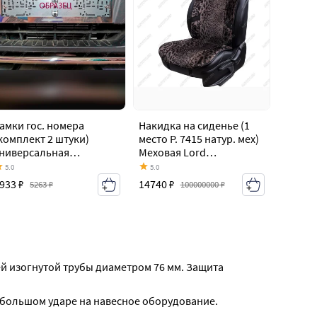
амки гос. номера
Накидка на сиденье (1
комплект 2 штуки)
место Р. 7415 натур. мех)
ниверсальная
Меховая Lord
комплект 2 штуки) TCC
Autofashion CITROEN C4
5.0
5.0
ITROEN C4 aircross
aircross (2012-2017)
933 ₽
14740 ₽
5263 ₽
100000000 ₽
2012-2017)
й изогнутой трубы диаметром 76 мм. Защита 
ебольшом ударе на навесное оборудование.