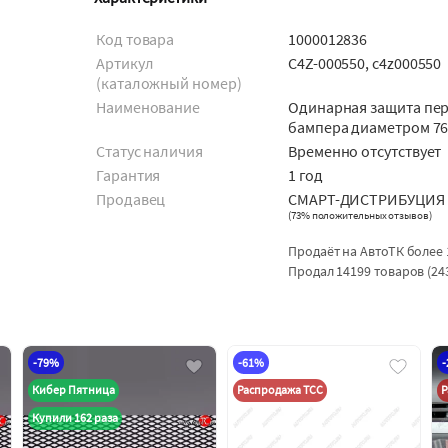
Код товара
1000012836
Артикул
C4Z-000550, c4z000550
(каталожный номер)
Наименование
Одинарная защита пе
бампера диаметром 76
Статус наличия
Временно отсутствует
Гарантия
1 год
Продавец
СМАРТ-ДИСТРИБУЦИЯ
(
73% положительных отзывов
)
Продаёт на АвтоТК более 
Продал 14199 товаров (24
-79%
-61%
Кибер Пятница
Распродажа ТСС
Р
Купили 162 раза