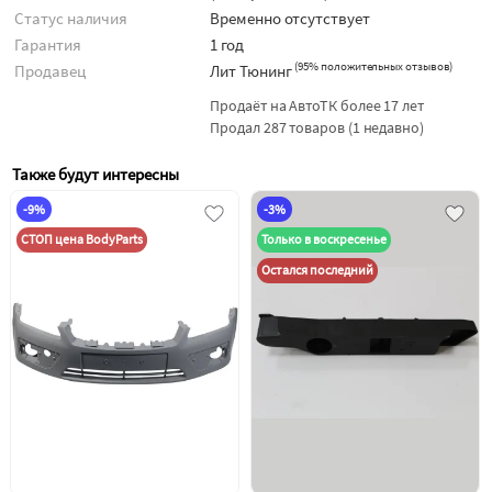
Статус наличия
Временно отсутствует
Гарантия
1 год
(
95% положительных отзывов
)
Продавец
Лит Тюнинг
Продаёт на АвтоТК более 17 лет
Продал 287 товаров (1 недавно)
Также будут интересны
-9%
-3%
СТОП цена BodyParts
Только в воскресенье
Остался последний