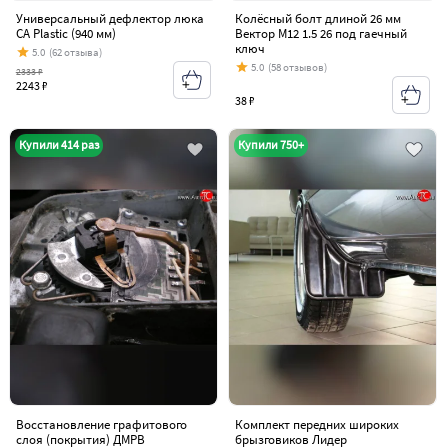
Универсальный дефлектор люка
Колёсный болт длиной 26 мм
CA Plastic (940 мм)
Вектор M12 1.5 26 под гаечный
ключ
5.0
(62 отзыва)
5.0
(58 отзывов)
2333 ₽
2243 ₽
38 ₽
Купили 414 раз
Купили 750+
Восстановление графитового
Комплект передних широких
слоя (покрытия) ДМРВ
брызговиков Лидер