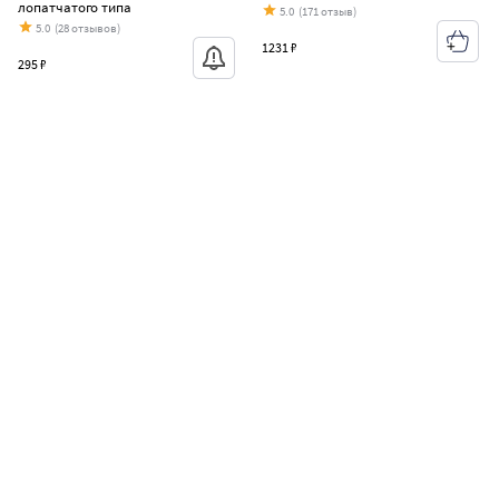
лопатчатого типа
5.0
(171 отзыв)
5.0
(28 отзывов)
1231 ₽
295 ₽