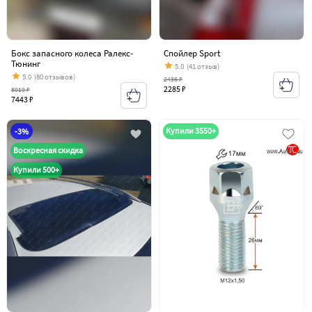
Бокс запасного колеса Ралекс-
Спойлер Sport
Тюнинг
5.0
(41 отзыв)
5.0
(80 отзывов)
2436 ₽
2285 ₽
8019 ₽
7443 ₽
Купили 3550+
-3%
Воскресная скидка
Купили 500+