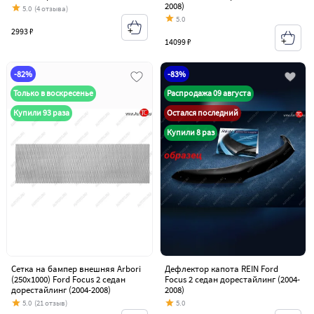
2008)
5.0
(4 отзыва)
5.0
2993 ₽
14099 ₽
-82%
-83%
Только в воскресенье
Распродажа 09 августа
Купили 93 раза
Остался последний
Купили 8 раз
Сетка на бампер внешняя Arbori
Дефлектор капота REIN Ford
(250х1000) Ford Focus 2 седан
Focus 2 седан дорестайлинг (2004-
дорестайлинг (2004-2008)
2008)
5.0
(21 отзыв)
5.0