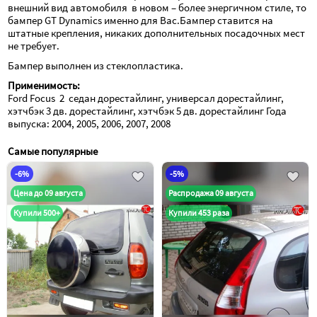
внешний вид автомобиля  в новом – более энергичном стиле, то 
бампер GT Dynamics именно для Вас.Бампер ставится на 
штатные крепления, никаких дополнительных посадочных мест 
не требует.
Бампер выполнен из стеклопластика.
Применимость:
Ford Focus  2  седан дорестайлинг, универсал дорестайлинг, 
хэтчбэк 3 дв. дорестайлинг, хэтчбэк 5 дв. дорестайлинг Года 
выпуска: 2004, 2005, 2006, 2007, 2008
Самые популярные
-6%
-5%
Цена до 09 августа
Распродажа 09 августа
Купили 500+
Купили 453 раза