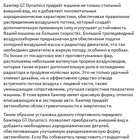
Бампер GT Dynamics придаёт машине не только стильный 
внешний вид, но и добавляет положительные 
аэродинамические характеристики, обеспечивая правильное 
распределение воздушного потока, который создаёт 
дополнительную прижимную силу и улучшает устойчивость 
Вашей машины на больших скоростях. Большой трапецевидный 
воздухозаборник предназначен для обеспечения подачи 
холодной воздушной массы к радиатору двигателя, что так 
необходимо двигателю в жаркую погоду, особенно в пробках. 
По бокам от посадочных мест противотуманных фар, 
расположены небольшие вытянутые прорези воздуховодов, 
которые также играют дополнительную роль в охлаждении 
радиатора и продувки колёсных арок. Это не только удачный 
элемент дизайна, но и эффективное средство отвода 
встречного потока воздуха с лицевой части, также 
уменьшающее сопротивление, улучшая скоростные показатели 
машины. В тоже время бампер имеет красивую форму, отлично 
вписывающуюся в экстерьер авто. Бампер придаёт 
автомобилю облик стремительности и энергичности.
Таким образом установка данного спортивного переднего 
бампера GT Dynamics  позволяет преобразить внешний вид и 
добавить необходимых аэродинамических деталей, 
обеспечивающих улучшенную аэродинамическую форму 
автомобилю. Если Вы собираетесь представить стандартный 