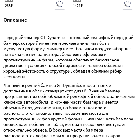
1499 ₽
8599 ₽
268 ₽
1474 ₽
Описание
Передний бампер GT Dynamics  - стильный рельефный передний 
бампер, который имеет интересные линии изгибов и 
мускулистую форму. Бампер имеет большой воздухозаборник 
для охлаждения радиатора, боковые дефлекоры и 
противотуманные фары, которые обеспечат безопасное 
движение в условиях плохой видимости. Бампер обладает 
хорошей жёстокостью структуры, обладая обилием рёбер 
жёсткости.
Данный передний бампер GT Dynamics вносит новые 
дополнения в облик стандартного дизай. Внешне бампер 
представляет из себя объёмный рельефный обвес с занижением 
клиренса автомобиля. В нижней части бампера имеется 
объёмный воздухозаборник, по бокам от которого 
располагаются специальные посадочные места для 
противотуманных фар круглой формы. Нижнюю часть бампера 
опоясывает небольшая юбка, которая несколько выступает 
относительно обвеса. В боковых частях бампера 
располагаются дефлекторы для продувки колёсных арок.