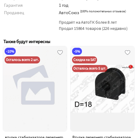
Гарантия
1 год
(
100% положительных отзывов
)
Продавец
АвтоСоюз
Продаёт на АвтоТК более 8 лет
Продал 15864 товаров (226 недавно)
Также будут интересны
-10%
-5%
Осталось всего 2 шт.
Скидка на SAT
Осталось всего 5 шт.
втулка стабилизатора переднего
Втулка переднего стабилизатора