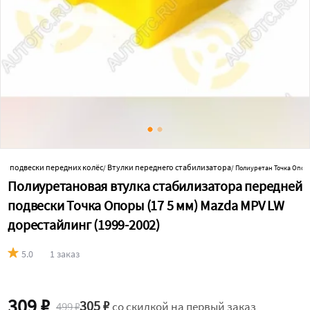
ки подвески передних колёс
Втулки переднего стабилизатора
/
/
Полиуретан Точка Опоры
Полиуретановая втулка стабилизатора передней
подвески Точка Опоры (17 5 мм) Mazda MPV LW
дорестайлинг (1999-2002)
5.0
1 заказ
309 ₽
305 ₽
499 ₽
со скидкой на первый заказ