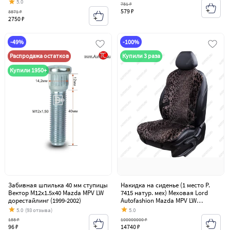
5.0
781 ₽
579 ₽
3871 ₽
2750 ₽
-49%
-100%
Распродажа остатков
Купили 3 раза
Купили 1950+
Забивная шпилька 40 мм ступицы
Накидка на сиденье (1 место Р.
Вектор M12x1.5x40 Mazda MPV LW
7415 натур. мех) Меховая Lord
дорестайлинг (1999-2002)
Autofashion Mazda MPV LW
дорестайлинг (1999-2002)
5.0
(93 отзыва)
5.0
188 ₽
100000000 ₽
96 ₽
14740 ₽