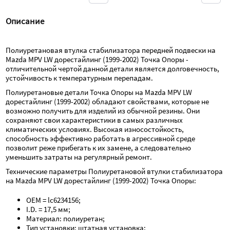
Описание
Полиуретановая втулка стабилизатора передней подвески на 
Mazda MPV LW дорестайлинг (1999-2002) Точка Опоры - 
отличительной чертой данной детали является долговечность, 
устойчивость к температурным перепадам.
Полиуретановые детали Точка Опоры на Mazda MPV LW 
дорестайлинг (1999-2002) обладают свойствами, которые не 
возможно получить для изделий из обычной резины. Они 
сохраняют свои характеристики в самых различных 
климатических условиях. Высокая износостойкость, 
способность эффективно работать в агрессивной среде 
позволит реже прибегать к их замене, а следовательно 
уменьшить затраты на регулярный ремонт.
Технические параметры Полиуретановой втулки стабилизатора 
на Mazda MPV LW дорестайлинг (1999-2002) Точка Опоры:
OEM = lc6234156;
I.D. = 17,5 мм;
Материал: полиуретан;
Тип установки: штатная установка;