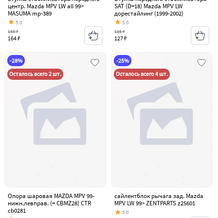
центр. Mazda MPV LW all 99>
SAT (D=18) Mazda MPV LW
MASUMA mp-389
дорестайлинг (1999-2002)
5.0
5.0
183 ₽
135 ₽
164 ₽
127 ₽
-28%
-25%
Осталось всего 2 шт.
Осталось всего 4 шт.
Опора шаровая MAZDA MPV 99-
сайлентблок рычага зад. Mazda
нижн.левправ. (= CBMZ28) CTR
MPV LW 99> ZENTPARTS z25601
cb0281
5.0