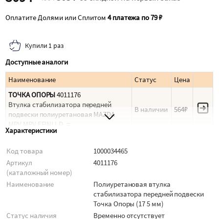
Оплатите Долями или Сплитом
4 платежа по 79 ₽
Купили 1 раз
Доступные аналоги
Наименование
Статус
Цена
ТОЧКА ОПОРЫ
4011176
Втулка стабилизатора передней
В наличии
564₽
подвески полиуретановая MAZDA
MPV MPV EFINI I.D. =
Характеристики
Код товара
1000034465
Артикул
4011176
(каталожный номер)
Наименование
Полиуретановая втулка
стабилизатора передней подвески
Точка Опоры (17 5 мм)
Статус наличия
Временно отсутствует