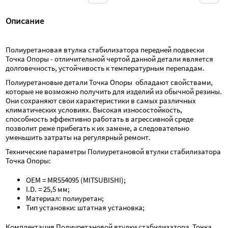
Описание
Полиуретановая втулка стабилизатора передней подвески  
Точка Опоры - отличительной чертой данной детали является 
долговечность, устойчивость к температурным перепадам.
Полиуретановые детали Точка Опоры  обладают свойствами, 
которые не возможно получить для изделий из обычной резины. 
Они сохраняют свои характеристики в самых различных 
климатических условиях. Высокая износостойкость, 
способность эффективно работать в агрессивной среде 
позволит реже прибегать к их замене, а следовательно 
уменьшить затраты на регулярный ремонт.
Технические параметры Полиуретановой втулки стабилизатора  
Точка Опоры:
OEM = MR554095 (MITSUBISHI);
I.D. = 25,5 мм;
Материал: полиуретан;
Тип установки: штатная установка;
Комплектация Полиуретановой втулки стабилизатора  Точка 