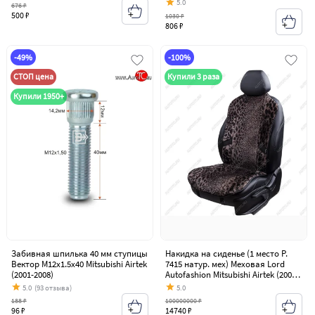
5.0
676 ₽
500 ₽
1030 ₽
806 ₽
-49%
-100%
СТОП цена
Купили 3 раза
Купили 1950+
Забивная шпилька 40 мм ступицы
Накидка на сиденье (1 место Р.
Вектор M12x1.5x40 Mitsubishi Airtek
7415 натур. мех) Меховая Lord
(2001-2008)
Autofashion Mitsubishi Airtek (2001-
2008)
5.0
(93 отзыва)
5.0
188 ₽
100000000 ₽
96 ₽
14740 ₽