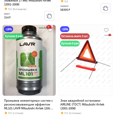
(кованый 17 мм) Mitsubishi Airtek
5.0
(2001-2008)
71999 ₽
5.0
(8 отзывов)
58395 ₽
393 ₽
314 ₽
-18%
-16%
Купили 5 раз
Осталось всего 3 шт.
Купили 5 раз
Промывка инжекторных систем с
Знак аварийной остановки
раскоксовывающим эффектом
AIRLINE (ГОСТ) Mitsubishi Airtek
ML101 LAVR Mitsubishi Airtek (2001-
(2001-2008)
2008)
5.0
(1 отзыв)
5.0
(2 отзыва)