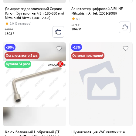
Домкрат гидравлический Сервис-
Алкотестер цифровой AIRLINE
Ключ (бутылочный 3 т 180-350 мм)
Mitsubishi Airtek (2001-2008)
Mitsubishi Airtek (2001-2008)
5.0
5.0
(5 отзывов)
1371 ₽
1047 ₽
1877 ₽
1303 ₽
-20%
-18%
Осталось всего 5 шт.
Остался последний
Купили 34 раза
Ключ балонный L-образный ДТ
Шумоизоляция VAG 8u0863821a