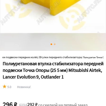
улки подвески передних колёс
Втулки переднего стабилизатора
/
/
Полиуретан Точка Оп
Полиуретановая втулка стабилизатора передней
подвески Точка Опоры (25 5 мм) Mitsubishi Airtek,
Lancer Evolution 9, Outlander 1
5.0
Новинка!
296 ₽
292 ₽
619 ₽
со скидкой на первый заказ