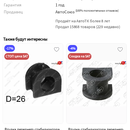
Гарантия
1 год
(
100% положительных отзывов
)
Продавец
АвтоСоюз
Продаёт на АвтоТК более 8 лет
Продал 15868 товаров (229 недавно)
Также будут интересны
-17%
-4%
СТОП цена SAT
Скидка на SAT
Втулка переднего стабилизатора
Втулка стабилизатора переднего