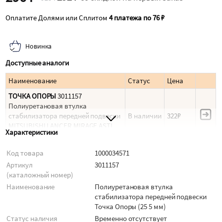
Оплатите Долями или Сплитом
4 платежа по 76 ₽
Новинка
Доступные аналоги
Наименование
Статус
Цена
ТОЧКА ОПОРЫ
3011157
Полиуретановая втулка
стабилизатора передней подвески
В наличии
322₽
MITSUBISHI LANCER MIRAGE ASTI
Характеристики
CS5W AIRTREK C
SCANIA
3011157
Код товара
1000034571
Под заказ
344 175₽
Рамка
Артикул
3011157
(каталожный номер)
Наименование
Полиуретановая втулка
стабилизатора передней подвески
Точка Опоры (25 5 мм)
Статус наличия
Временно отсутствует