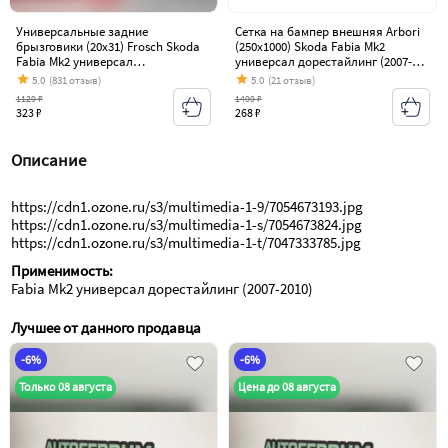
Универсальные задние
Сетка на бампер внешняя Arbori
брызговики (20х31) Frosch Skoda
(250х1000) Skoda Fabia Mk2
Fabia Mk2 универсал
универсал дорестайлинг (2007-
дорестайлинг (2007-2010)
2010)
5.0
(831 отзыв)
5.0
(21 отзыв)
1129 ₽
1499 ₽
323 ₽
268 ₽
Описание
https://cdn1.ozone.ru/s3/multimedia-1-9/7054673193.jpg
https://cdn1.ozone.ru/s3/multimedia-1-s/7054673824.jpg
https://cdn1.ozone.ru/s3/multimedia-1-t/7047333785.jpg
Применимость:
Fabia Mk2 универсал дорестайлинг (2007-2010)
Лучшее от данного продавца
-6%
-6%
Только 08 августа
Цена до 08 августа