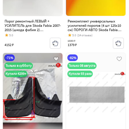
Порог ремонтный ЛЕВЫЙ +
Ремкомплект универсальных
УСИЛИТЕЛЬ для Skoda Fabia 2007-
усилителей порогов (4 шт 125х10
2015 (шкода фабия 2)
см) ПОРОГИ-АВТО Skoda Fabia
холоднокатаная сталь 1 мм
Mk2 универсал дорестайлинг
5.0
5.0
(14 отзыва)
(2007-2010)
1589 ₽
4152 ₽
1379 ₽
-71%
-82%
Только в субботу
Только 08 августа
Купили 4200+
Купили 93 раза