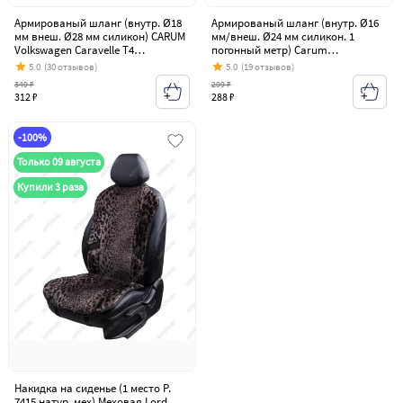
Армированый шланг (внутр. Ø18
Армированый шланг (внутр. Ø16
мм внеш. Ø28 мм силикон) CARUM
мм/внеш. Ø24 мм силикон. 1
Volkswagen Caravelle T4
погонный метр) Carum
рестайлинг (1995-2003)
Volkswagen Caravelle T4
5.0
(30 отзывов)
5.0
(19 отзывов)
рестайлинг (1995-2003)
349 ₽
299 ₽
312 ₽
288 ₽
-100%
Только 09 августа
Купили 3 раза
Накидка на сиденье (1 место Р.
7415 натур. мех) Меховая Lord