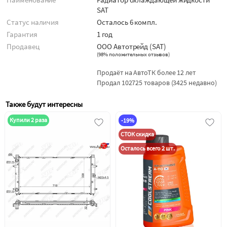
SAT
Статус наличия
Осталось 6 компл.
Гарантия
1 год
Продавец
ООО Автотрейд (SAT)
(
98% положительных отзывов
)
Продаёт на АвтоТК более 12 лет
Продал 102725 товаров (3425 недавно)
Также будут интересны
Купили 2 раза
-19%
СТОК скидка
Осталось всего 2 шт.