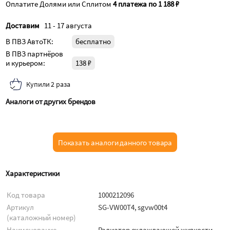
Оплатите Долями или Сплитом
4 платежа по 1 188 ₽
Доставим
11 - 17 августа
В ПВЗ АвтоТК:
бесплатно
В ПВЗ партнёров
и курьером:
138 ₽
Купили 2 раза
Аналоги от других брендов
Показать аналоги данного товара
Характеристики
Код товара
1000212096
Артикул
SG-VW00T4, sgvw00t4
(каталожный номер)
Наименование
Радиатор охлаждающей жидкости