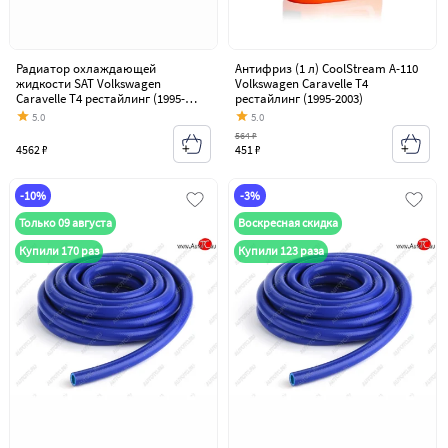
Радиатор охлаждающей
Антифриз (1 л) CoolStream A-110
жидкости SAT Volkswagen
Volkswagen Caravelle T4
Caravelle T4 рестайлинг (1995-
рестайлинг (1995-2003)
2003)
5.0
5.0
564 ₽
4562 ₽
451 ₽
-10%
-3%
Только 09 августа
Воскресная скидка
Купили 170 раз
Купили 123 раза