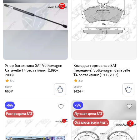
Упор багажника SAT Volkswagen
Колодки тормозные SAT
Caravelle T4 рестайлинг (1995-
(передние) Volkswagen Caravelle
2003)
T4 рестайлинг (1995-2003)
5.0
5.0
869 ₽
1599 ₽
660 ₽
1424 ₽
-6%
-5%
Распродажа SAT
Лучшая цена SAT
Осталось всего 4 шт.