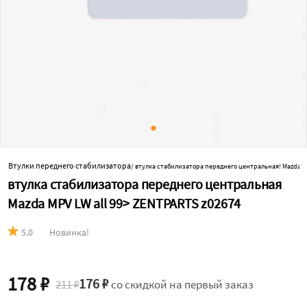
ёс
Втулки переднего стабилизатора
/
/
втулка стабилизатора переднего центральная! Mazda MP
втулка стабилизатора переднего центральная
Mazda MPV LW all 99> ZENTPARTS z02674
5.0
Новинка!
178 ₽
176 ₽
211 ₽
со скидкой на первый заказ