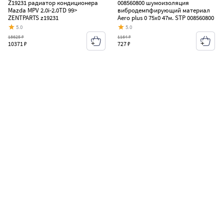
Z19231 радиатор кондиционера
008560800 шумоизоляция
Mazda MPV 2.0i-2.0TD 99>
вибродемпфирующий материал
ZENTPARTS z19231
Aero plus 0 75x0 47м. STP 008560800
5.0
5.0
18625 ₽
1164 ₽
10371 ₽
727 ₽