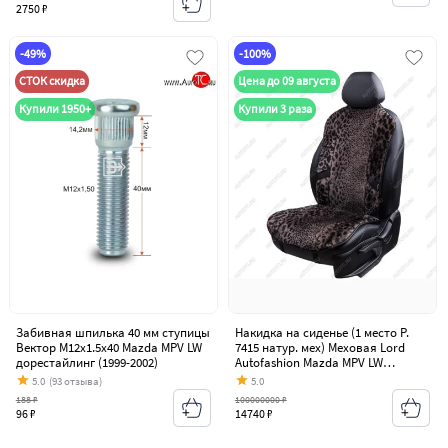
2750 ₽
-49%
-100%
СТОК скидка
Цена до 09 августа
Купили 1950+
Купили 3 раза
Забивная шпилька 40 мм ступицы
Накидка на сиденье (1 место Р.
Вектор M12x1.5x40 Mazda MPV LW
7415 натур. мех) Меховая Lord
дорестайлинг (1999-2002)
Autofashion Mazda MPV LW
дорестайлинг (1999-2002)
5.0
(93 отзыва)
5.0
188 ₽
100000000 ₽
96 ₽
14740 ₽