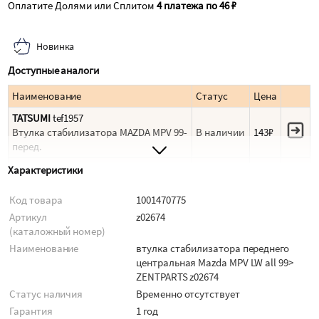
Оплатите Долями или Сплитом
4 платежа по 46 ₽
Новинка
Доступные аналоги
Наименование
Статус
Цена
TATSUMI
tef1957
Втулка стабилизатора MAZDA MPV 99-
В наличии
143₽
перед.
ZENTPARTS
z02674
Характеристики
втулка стабилизатора переднего
В наличии
155₽
центральная! Mazda MPV LW all 99>
Код товара
1001470775
Артикул
z02674
FIXAR
fg1182
(каталожный номер)
Втулка стабилизатора MAZDA MPV 99-
В наличии
158₽
06 пер.подв.18мм
Наименование
втулка стабилизатора переднего
центральная Mazda MPV LW all 99>
MASUMA
mp389
ZENTPARTS z02674
Втулка стабилизатора MAZDA MPV
В наличии
159₽
Статус наличия
Временно отсутствует
передн. (мин. 2 шт.)
Гарантия
1 год