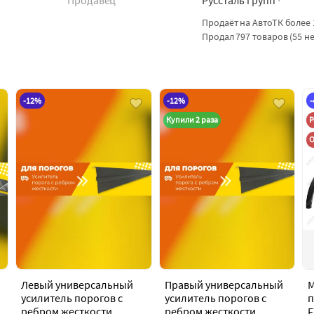
Продавец
Руссталь групп
Продаёт на АвтоТК более 
Продал 797 товаров (55 н
-12%
-12%
Купили 2 раза
Р
О
Левый универсальный
Правый универсальный
М
усилитель порогов с
усилитель порогов с
п
ребром жесткости
ребром жесткости
F