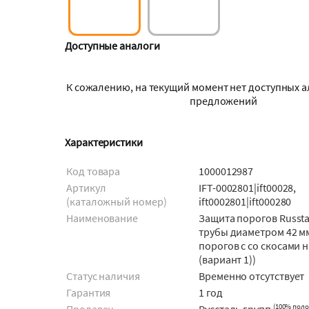
Доступные аналоги
К сожалению, на текущий момент нет доступных 
предложений
Характеристики
Код товара
1000012987
Артикул
IFT-0002801|ift00028,
(каталожный номер)
ift0002801|ift000280
Наименование
Защита порогов Russta
трубы диаметром 42 м
порогов с со скосами 
(вариант 1))
Статус наличия
Временно отсутствует
Гарантия
1 год
(
100% пол