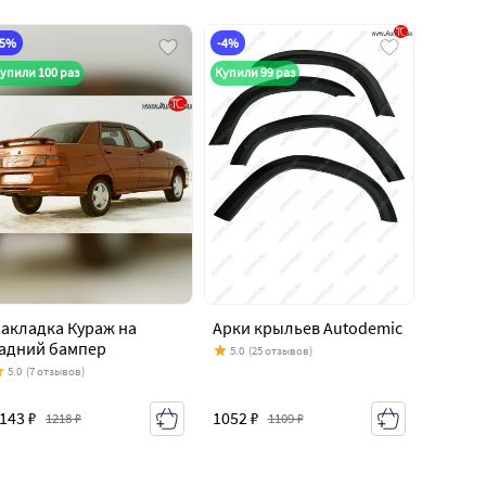
-5%
-4%
упили 100 раз
Купили 99 раз
акладка Кураж на
Арки крыльев Autodemic
адний бампер
5.0
(25 отзывов)
5.0
(7 отзывов)
143 ₽
1052 ₽
1218 ₽
1109 ₽