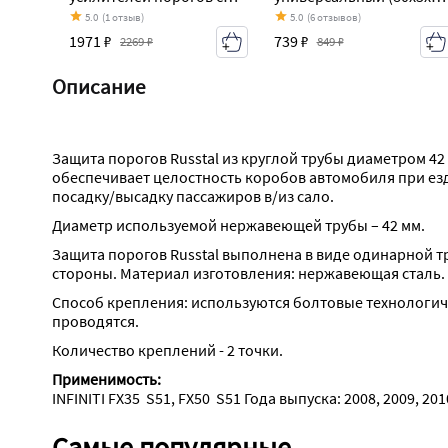
ребром жесткости (2 шт
см 1 шт.) Пороги-Авто
5.0
(1 отзыв)
5.0
(6 отзывов)
125х10 см) ПОРОГИ-АВТО
INFINITI FX35 S51
1971 ₽
739 ₽
2269 ₽
849 ₽
INFINITI FX35 S51
дорестайлинг (2008-
дорестайлинг (2008-
2011)
Описание
2011)
Защита порогов Russtal из круглой трубы диаметром 42
обеспечивает целостность коробов автомобиля при ез
посадку/высадку пассажиров в/из сало.
Диаметр используемой нержавеющей трубы – 42 мм.
Защита порогов Russtal выполнена в виде одинарной тр
стороны. Материал изготовления: нержавеющая сталь.
Способ крепления: используются болтовые технологич
проводятся.
Количество креплений - 2 точки.
Применимость:
INFINITI FX35  S51, FX50  S51 Года выпуска: 2008, 2009, 201
Самые популярные