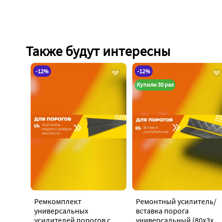
Также будут интересны
-12%
-12%
Купили 30 раз
Ремкомплект
Ремонтный усилитель/
универсальных
вставка порога
усилителей порогов с
универсальный (80х3х15