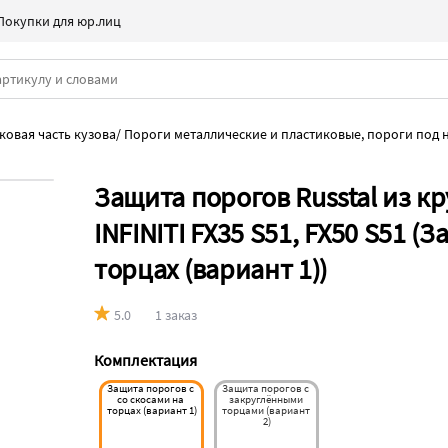
Покупки для юр.лиц
ковая часть кузова
/
Пороги металлические и пластиковые, пороги под н
Защита порогов Russtal из к
INFINITI FX35 S51, FX50 S51 (
торцах (вариант 1))
5.0
1 заказ
Комплектация
Защита порогов с 
Защита порогов с 
со скосами на 
закруглёнными 
торцах (вариант 1)
торцами (вариант 
2)