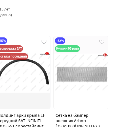
15 лет
едавно)
-45%
-82%
аспродажа SAT
Купили 93 раза
стался последний
олдинг арки крыла LH
Сетка на бампер
ередний SAT INFINITI
внешняя Arbori
X35 S51 дорестайлинг
(250х1000) INFINITI FX35