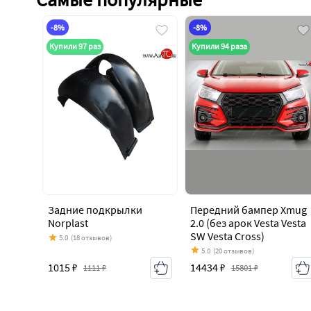
-8%
-8%
Купили 97 раз
Купили 94 раза
Задние подкрылки
Передний бампер Xmug
Norplast
2.0 (без арок Vesta Vesta
SW Vesta Cross)
5.0
(18 отзывов)
5.0
(20 отзывов)
1015 ₽
14434 ₽
1111 ₽
15801 ₽