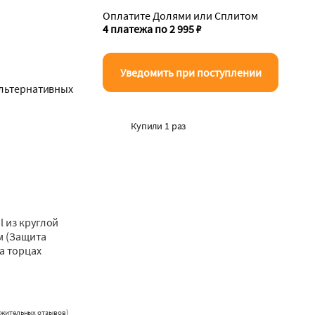
Оплатите Долями или Сплитом
4 платежа по 2 995 ₽
Уведомить при поступлении
альтернативных
Купили 1 раз
l из круглой
м (Защита
на торцах
ожительных отзывов
)