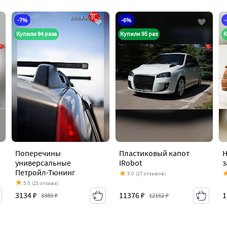
-7%
-6%
Купили 94 раза
Купили 95 раз
К
Поперечины
Пластиковый капот
Н
универсальные
IRobot
з
Петройл-Тюнинг
5.0
(27 отзывов)
5.0
(23 отзыва)
11376 ₽
1
3134 ₽
12162 ₽
3389 ₽