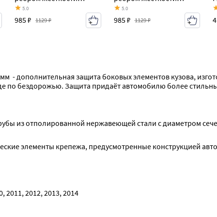
(125х10 см) ПОРОГИ-
(125х10 см) ПОРОГИ-
(
5.0
5.0
АВТО INFINITI FX35 S51
АВТО INFINITI FX35 S51
985 ₽
985 ₽
4
1129 ₽
1129 ₽
дорестайлинг (2008-
дорестайлинг (2008-
2011)
2011)
 мм  - дополнительная защита боковых элементов кузова, изгот
де по бездорожью. Защита придаёт автомобилю более стильны
убы из отполированной нержавеющей стали с диаметром сечения
еские элементы крепежа, предусмотренные конструкцией авто
0, 2011, 2012, 2013, 2014