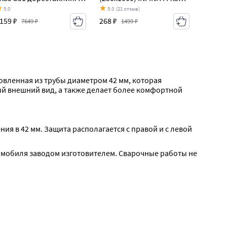
2008-2011)
S51 дорестайлинг (2008-
5.0
5.0
(21 отзыв)
2011)
159 ₽
268 ₽
7649 ₽
1499 ₽
овленная из трубы диаметром 42 мм, которая 
й внешний вид, а также делает более комфортной 
 в 42 мм. Защита располагается с правой и с левой 
мобиля заводом изготовителем. Сварочные работы не 