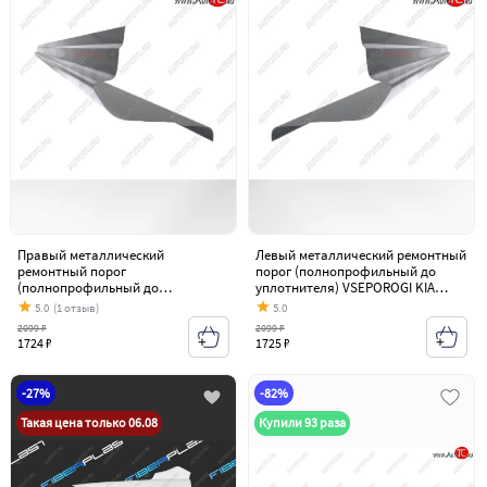
Правый металлический
Левый металлический ремонтный
ремонтный порог
порог (полнопрофильный до
(полнопрофильный до
уплотнителя) VSEPOROGI KIA
уплотнителя) VSEPOROGI KIA
Sportage 2 JE,KM дорестайлинг
5.0
(1 отзыв)
5.0
Sportage 2 JE,KM дорестайлинг
(2004-2008)
2099 ₽
2099 ₽
(2004-2008)
1724 ₽
1725 ₽
-27%
-82%
Такая цена только 06.08
Купили 93 раза