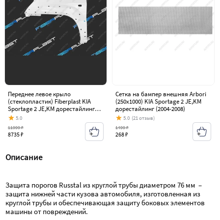
Переднее левое крыло
Сетка на бампер внешняя Arbori
(стеклопластик) Fiberplast KIA
(250х1000) KIA Sportage 2 JE,KM
Sportage 2 JE,KM дорестайлинг
дорестайлинг (2004-2008)
(2004-2008)
5.0
5.0
(21 отзыв)
11999 ₽
1499 ₽
8735 ₽
268 ₽
Описание
Защита порогов Russtal из круглой трубы диаметром 76 мм  – 
защита нижней части кузова автомобиля, изготовленная из 
круглой трубы и обеспечивающая защиту боковых элементов 
машины от повреждений.