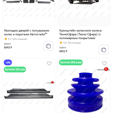
Накладки дверей с полуарками
Кронштейн запасного колеса
колес и порогами Автостайл™
ТехноСфера (Техно Сфера) (с
полимерным покрытием)
5.0
(29 отзывов)
5.0
(52 отзыва)
6399 ₽
6043 ₽
7299 ₽
6901 ₽
Купили 283 раза
-1%
Купили 181 раз