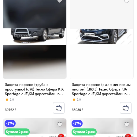
Защита порогов (труба с
Защита порогов (с алюминиевым
проступью) (d76) Техно Сфера KIA
листом) (d63.5) Техно Сфера KIA
Sportage 2 JE,KM дорестайлинг
Sportage 2 JE,KM дорестайлинг
(2004-2008)
(2004-2008)
5.0
5.0
30762 ₽
33030 ₽
-17%
-17%
Купили 2 раза
Купили 2 раза