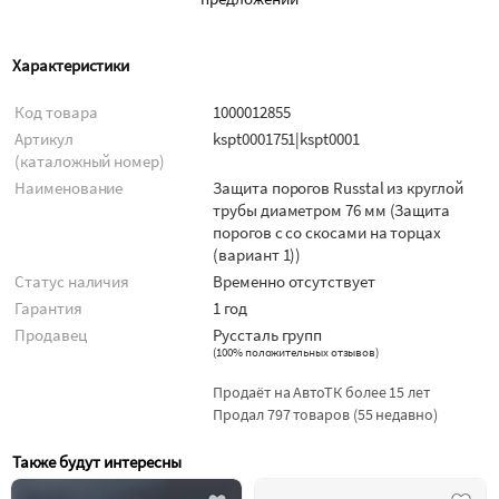
Характеристики
Код товара
1000012855
Артикул
kspt0001751|kspt0001
(каталожный номер)
Наименование
Защита порогов Russtal из круглой
трубы диаметром 76 мм (Защита
порогов с со скосами на торцах
(вариант 1))
Статус наличия
Временно отсутствует
Гарантия
1 год
Продавец
Руссталь групп
(
100% положительных отзывов
)
Продаёт на АвтоТК более 15 лет
Продал 797 товаров (55 недавно)
Также будут интересны