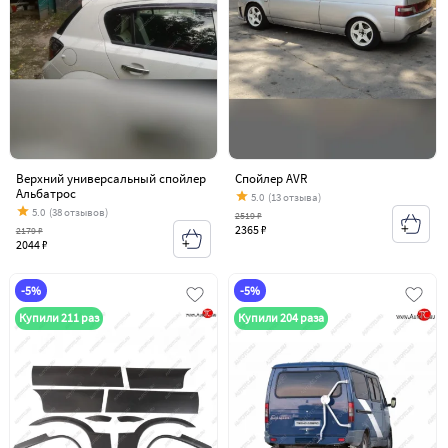
Верхний универсальный спойлер
Спойлер AVR
Альбатрос
5.0
(13 отзыва)
5.0
(38 отзывов)
2519 ₽
2365 ₽
2179 ₽
2044 ₽
-5%
-5%
Купили 211 раз
Купили 204 раза