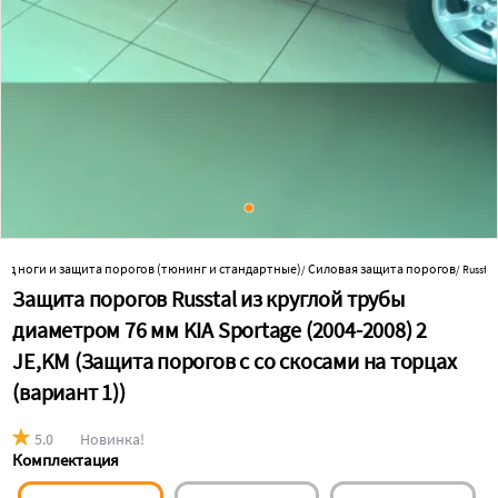
од ноги и защита порогов (тюнинг и стандартные)
Силовая защита порогов
/
/
Russtal
Защита порогов Russtal из круглой трубы
диаметром 76 мм KIA Sportage (2004-2008) 2
JE,KM (Защита порогов с со скосами на торцах
(вариант 1))
5.0
Новинка!
Комплектация