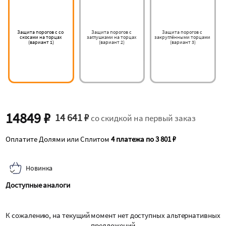
Защита порогов с со 
Защита порогов с 
Защита порогов с 
скосами на торцах 
заглушками на торцах 
закруглёнными торцами 
(вариант 1)
(вариант 2)
(вариант 3)
14849 ₽
14 641 ₽
со скидкой на первый заказ
Оплатите Долями или Сплитом
4 платежа по 3 801 ₽
Новинка
Доступные аналоги
К сожалению, на текущий момент нет доступных альтернативных
предложений