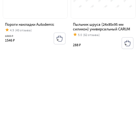
Пороги накладки Autodemic
Пыльник шруса (24х85х95 мм
силикон) универсальный CARUM
4.9
(43 отзыва)
5.0
(62 отзыва)
1569 ₽
1546 ₽
288 ₽