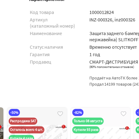
Код товара
1000012824
Артикул
INZ-000326, inz000326
(каталожный номер)
Наименование
Защита заднего бампе
нержавейка) SLITKOFF
Статус наличия
Временно отсутствует
Гарантия
1 год
Продавец
СМАРТ-ДИСТРИБУЦИЯ
(
80% положительных отзывов
)
Продаёт на АвтоТК более 
Продал 14199 товаров (24
-50%
-82%
Распродажа SAT
Только 08 августа
Т
Осталось всего 4 шт.
Купили 93 раза
К
Купили 4 раза