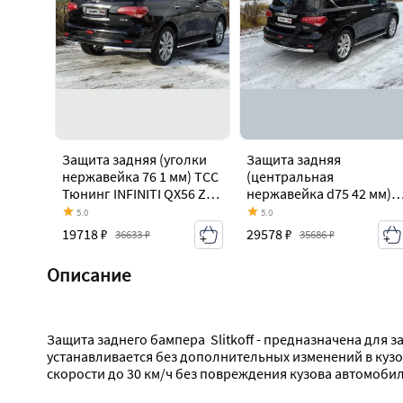
Защита задняя (уголки
Защита задняя
нержавейка 76 1 мм) ТСС
(центральная
Тюнинг INFINITI QX56 Z62
нержавейка d75 42 мм)
(2010-2013)
ТСС Тюнинг INFINITI QX5
5.0
5.0
Z62 (2010-2013)
19718 ₽
29578 ₽
36633 ₽
35686 ₽
Описание
Защита заднего бампера  Slitkoff - предназначена для
устанавливается без дополнительных изменений в кузов