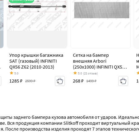
Упор крышки багажника
Сетка на бампер
Н
SAT (газовый) INFINITI
внешняя Arbori
м
QX56 Z62 (2010-2013)
(250х1000) INFINITI QX56
М
6
Z62 (2010-2013)
A
5.0
5.0
(21 отзыв)
Z
1285 ₽
268 ₽
1
2599 ₽
1499 ₽
 защиты заднего бампера кузова автомобиля от ударов. Идеальн
е. Вся продукция компании Slitkoff проходит виртуальный кра