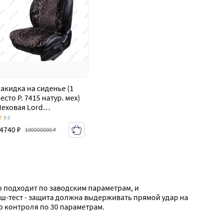
акидка на сиденье (1
есто Р. 7415 натур. мех)
еховая Lord
utofashion INFINITI QX56
5.0
62 (2010-2013)
4740 ₽
100000000 ₽
о подходит по заводским параметрам, и 
ш-тест - защита должна выдерживать прямой удар на 