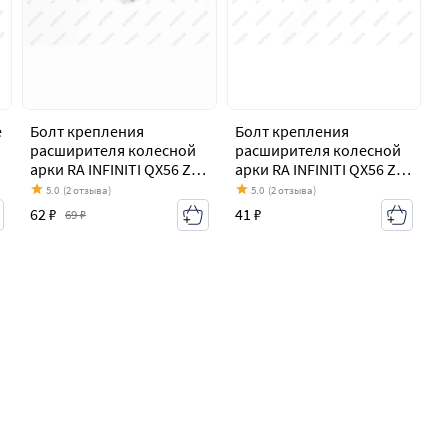
е
Болт крепления
Болт крепления
расширителя колесной
расширителя колесной
арки RA INFINITI QX56 Z62
арки RA INFINITI QX56 Z62
(2010-2013)
(2010-2013)
5.0
(2 отзыва)
5.0
(2 отзыва)
62 ₽
41 ₽
69 ₽