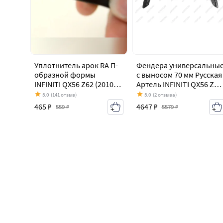
Уплотнитель арок RA П-
Фендера универсальны
образной формы
с выносом 70 мм Русская
INFINITI QX56 Z62 (2010-
Артель INFINITI QX56 Z62
2013)
(2010-2013)
5.0
(141 отзыв)
5.0
(2 отзыва)
465 ₽
4647 ₽
559 ₽
5579 ₽