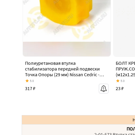
Полиуретановая втулка
БОЛТ КР
стабилизатора передней подвески
ПРУЖ.СОБ
Точка Опоры (29 мм) Nissan Cedric -
(м12х1.2
Gloria
5.0
5.0
317 ₽
23 ₽
ПО
2-01-573 Втулка с