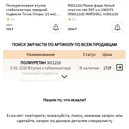
Полиуретановая втулка
M3011210 Рамка фары белый
стабилизатора передней
пластик лев DAF о.н.1363373
подвески Точка Опоры (21 мм)
(M3011210) MARSHALL m3011210
Mitsubishi Pajero iO - Pajero Mini
5.0
5.0
H53/H58
385 ₽
358 ₽
3844 ₽
ПОИСК ЗАПЧАСТИ ПО АРТИКУЛУ ПО ВСЕМ ПРОДАВЦАМ
Наименование
Статус
Цена
ПОЛИУРЕТАН
3011210
3-01-1210 Втулка стабилизатора
В наличии
272₽
передней подвески.
ТОЧКА ОПОРЫ
3011210
Втулка полиуретановая
В наличии
311₽
стабилизатора, передней подвески |
перед прав лев |
Нашли то, что искали?
Если нет: повторите, пожалуйста, поиск, изменив запрос или
сделайте, запрос по данным деталям специалисту