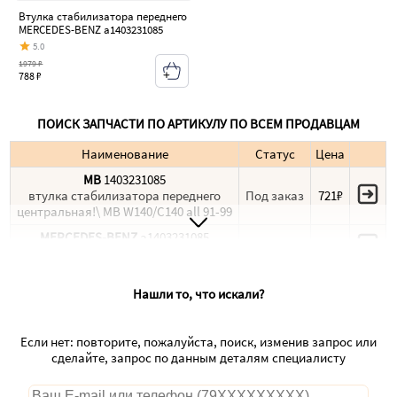
Втулка стабилизатора переднего
MERCEDES-BENZ a1403231085
5.0
1979 ₽
788 ₽
ПОИСК ЗАПЧАСТИ ПО АРТИКУЛУ ПО ВСЕМ ПРОДАВЦАМ
Наименование
Статус
Цена
MB
1403231085
втулка стабилизатора переднего
Под заказ
721₽
центральная!\ MB W140/C140 all 91-99
MERCEDES-BENZ
a1403231085
В наличии
728₽
Втулка переднего стабилизатора
Нашли то, что искали?
Если нет: повторите, пожалуйста, поиск, изменив запрос или
сделайте, запрос по данным деталям специалисту