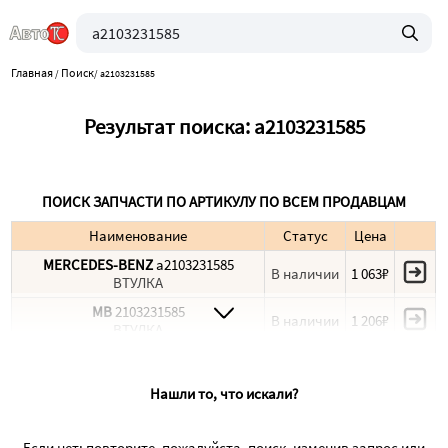
Главная
Поиск
/
/
a2103231585
Результат поиска: a2103231585
ПОИСК ЗАПЧАСТИ ПО АРТИКУЛУ ПО ВСЕМ ПРОДАВЦАМ
Наименование
Статус
Цена
MERCEDES-BENZ
a2103231585
В наличии
1 063₽
ВТУЛКА
MB
2103231585
В наличии
1 206₽
ВТУЛКА
Нашли то, что искали?
Если нет: повторите, пожалуйста, поиск, изменив запрос или