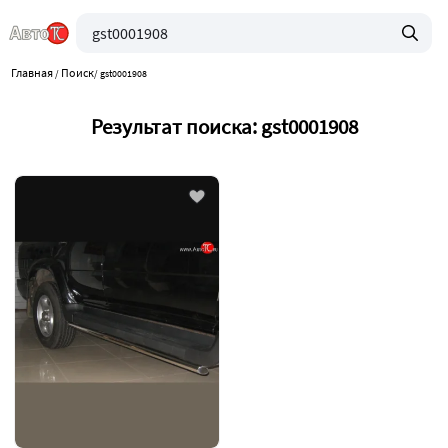
Главная
Поиск
/
/
gst0001908
Результат поиска: gst0001908