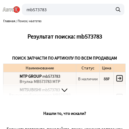
Главная
Поиск
/
/
mb573783
Результат поиска: mb573783
ПОИСК ЗАПЧАСТИ ПО АРТИКУЛУ ПО ВСЕМ ПРОДАВЦАМ
Наименование
Статус
Цена
MTP GROUP
mb573783
В наличии
88₽
Втулка MB573783 MTP
MITSUBISHI
mb573783
Втулка стабилизатора MB573783
Под заказ
1 162₽
PAJERO V43 / V44 передняя Mitsubishi
Оригинал
Нашли то, что искали?
Если нет: повторите, пожалуйста, поиск, изменив запрос или