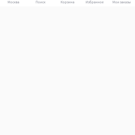
Москва
Поиск
Корзина
Избранное
Мои заказы
Покупателям
Поддержка клиентов.
Как совершить покупку?
Какие способы оплаты?
Какие способы доставки?
Как вернуть заказ?
Помощь
Подбор запчастей и аксессуаров
Партнёрам
Кабинет продавца