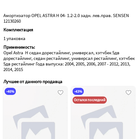
MANDO
mss017051
В наличии
2 292₽
Амортизатор задний
Амортизатор OPEL ASTRA H 04- 1.2-2.0 задн. лев.прав. SENSEN 
12130260 
IBERIS
ib132031
В наличии
2 305₽
Комплектация
Амортизатор задний
1 упаковка
GANZ
gik02037
В наличии
2 476₽
Амортизатор задний
Применимость:
Opel Astra  H седан дорестайлинг, универсал, хэтчбек 5дв 
DELCOPARTS
19347937
дорестайлинг, седан рестайлинг, универсал рестайлинг, хэтчбек 
В наличии
2 494₽
Амортизатор OPEL ZAFIRA B задн.
5дв рестайлинг Года выпуска: 2004, 2005, 2006, 2007 - 2012, 2013, 
2014, 2015
JP GROUP
1252103800
АМОРТИЗАТОР OPL ASTRA H 04-
Лучшее от данного продавца
В наличии
2 510₽
ASTRA H GTC 05- ASTRA H TwinTop 05-
ASTRA H04- АМОРТИЗАТОР
-46%
-43%
Остался последний
HOLA
sh40091g
Амортизатор OPEL ASTRA H 04-
В наличии
2 529₽
G'Ride лев. прав. зад.
MARSHALL
m8012300
Амортизатор GM ASTRA G 98-
В наличии
2 534₽
газ.задн.