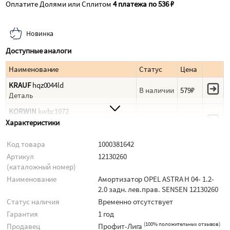
Оплатите Долями или Сплитом
4 платежа по 536 ₽
Новинка
Доступные аналоги
Наименование
Статус
Цена
KRAUF
hqz0044ld
В наличии
579₽
Деталь
KORWIN
kwbc1072
Тяга рулевая FORD FOCUS I (DAW)
В наличии
627₽
Характеристики
TOURNEO CONNECT (TC7)
Код товара
1000381642
ALPIC
asr138lr
Артикул
12130260
Тяга рулевая FORD FOCUS TRANSIT
В наличии
1 144₽
(каталожный номер)
CONNECT лев. прав.
Наименование
Амортизатор OPEL ASTRA H 04- 1.2-
M-TEX
mt343308
2.0 задн. лев.прав. SENSEN 12130260
В наличии
1 218₽
Амортизатор подвески
Статус наличия
Временно отсутствует
DYNAMATRIX-KOREA
dsa343308
Гарантия
1 год
амортизатор подвески
В наличии
1 453₽
(
100% положительных отзывов
)
Продавец
Профит-Лига